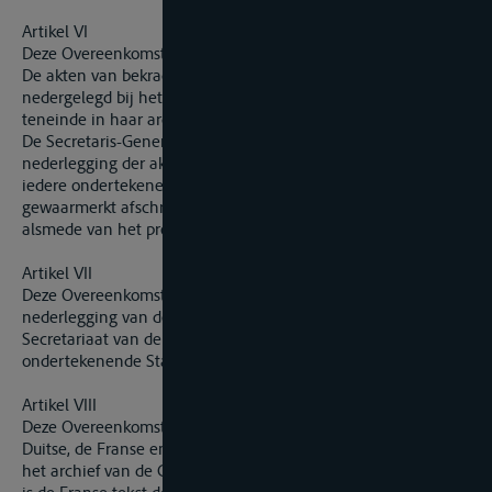
Artikel VI
Deze Overeenkomst dient te worden bekrachtigd.
De akten van bekrachtiging worden zo spoedig mogelijk
nedergelegd bij het Secretariaat van de Centrale Commissie
teneinde in haar archief te worden bewaard.
De Secretaris-Generaal maakt een proces-verbaal van de
nederlegging der akten van bekrachtiging op; hij zendt aan
iedere ondertekenende Staat een voor eensluidend
gewaarmerkt afschrift van de akten van bekrachtiging,
alsmede van het proces-verbaal van de nederlegging.
Artikel VII
Deze Overeenkomst treedt in werking op de dag na de
nederlegging van de zesde akte van bekrachtiging bij het
Secretariaat van de Centrale Commissie, dat de andere
ondertekenende Staten hiervan in kennis zal stellen.
Artikel VIII
Deze Overeenkomst, opgesteld in een enkel exemplaar in de
Duitse, de Franse en de Nederlandse taal, wordt bewaard in
het archief van de Centrale Commissie; in geval van verschil