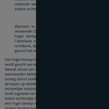
nationale wetgeving zich hiertegen niet verzet bij een
andere rechterlijke of scheidsrechterlijke instantie."
„Artikel 37bis
Wanneer in eenzelfde geschil, de verzoeker en de
verweerder beiden binnen de wettelijke termijnen in
hoger beroep zijn gegaan, de een bij de Centrale
Commissie en de ander bij de hogere internationale
rechtbank, dan beslist de rechterlijke instantie waar het
geschil het eerst is voorgebracht over beide beroepen.
Het hoger beroep dat bij de Centrale Commissie is ingesteld,
wordt geacht van kracht te zijn zodra het volgens de in de
tweede alinea van artikel 37 genoemde vormvoorschriften en
voorwaarden betekend is aan de rechtbank die in eerste
aanleg vonnis heeft gewezen. Indien de beide hogere
beroepen op dezelfde dag zijn ingediend neemt de
rechterlijke instantie waarbij de verweerder hoger beroep
heeft ingesteld van beide beroepen kennis.
ledere rechterlijke beroepsinstantie onderzoekt ambtshalve of
een hoger beroep reeds aanhangig werd gemaakt bij de
andere beroepsinstantie.