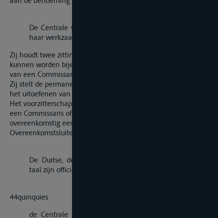
aan de benoeming van een nieuwe voorzitter."
„Artikel 44ter
De Centrale Commissie beslist over de organisatie van
haar werkzaamheden en van haar Secretariaat.
Zij houdt twee zittingen per jaar; buitengewone zittingen
kunnen worden bijeengeroepen door de voorzitter op verzoek
van een Commissaris.
Zij stelt de permanente of tijdelijke werkgroepen in, die voor
het uitoefenen van haar werkzaamheden noodzakelijk zijn.
Het voorzitterschap van deze werkgroepen wordt vervuld door
een Commissaris of een plaatsvervangend Commissaris
overeenkomstig een tweejaar[1]lijkse roulering der
Overeenkomstsluitende Staten."
„Artikel 44quater
De Duitse, de Engelse, de Franse en de Nederlandse
taal zijn officiële talen van de Centrale Commissie."
Artikel
44quinquies
de Centrale Commissie beslist over het vestigen van