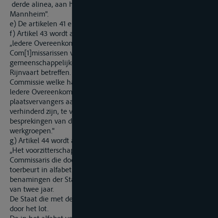
derde alinea, aan het einde, vervallen de woorden „te
Mannheim".
e) De artikelen 41 en 42 vervallen.
f) Artikel 43 wordt als volgt gewijzigd:
„ledere Overeenkomstsluitende Staat benoemt een tot vier
Com[1]missarissen voor het deelnemen aan
gemeenschappelijke beraadsla[1]gingen over de zaken die de
Rijnvaart betreffen. Deze Commissarissen vormen de Centrale
Commissie welke haar zetel heeft te Straatsburg.
ledere Overeenkomstsluitende Staat kan ten hoogste twee
plaatsvervangers aanwijzen teneinde de Commissarissen die
verhinderd zijn, te vervangen of om deel te nemen aan de
besprekingen van de door de Centrale Commissie ingestelde
werkgroepen."
g) Artikel 44 wordt als volgt gewijzigd:
„Het voorzitterschap wordt waargenomen door een
Commissaris die door iedere Overeenkomstsluitende Staat, bij
toerbeurt in alfabetische volgorde volgens de Franse
benamingen der Staten, wordt aangewezen voor een periode
van twee jaar.
De Staat die met deze toerbeurt begint, wordt aangewezen
door het lot.