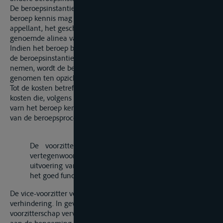
De beroepsinstantie, die volgens de eerste alinea niet van het
beroep kennis mag nemen, verwijst, op verzoek van de
appellant, het geschil naar de beroepsinstantie die volgens
genoemde alinea van beide beroepen kennis dient te nemen.
Indien het beroep binnen de vereiste termijn is ingediend bij
de beroepsinstantie die niet van het beroep kennis mag
nemen, wordt de beroepstermijn ook geacht te zijn in acht
genomen ten opzichte van de andere beroepsinstantie.
Tot de kosten betreffende het beroep behoren tevens de
kosten die, volgens de wetgeving van de instantie die niet
varn het beroep kennis mocht nemen, door het aanvangen
van de beroepsprocedure zijn veroorzaakt."
„Artikel 44bis
De voorzitter heeft de leiding der zittingen. Hij
vertegenwoordigt de Centrale Commissie, zorgt voor de
uitvoering van haar besluiten en, in het algemeen, voor
het goed functioneren van haar diensten.
De vice-voorzitter vervangt de voorzitter in geval van
verhindering. In geval van de vacature van het
voorzitterschap vervangt de vice-voorzitter de voorzitter tot