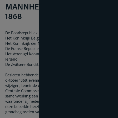
MANNHEIM DE 17e OKTOBER
1868
De Bondsrepubliek Duitsland
Het Koninkrijk België
Het Koninkrijk der Nederlanden
De Franse Republiek
Het Verenigd Koninkrijk van Groot-Brittannië en Noord-
Ierland
De Zwitsere Bondstaat
Besloten hebbende de Herziene Akte van Mannheim van 17
oktober 1868, evenals de latere wijzigingen, gedeeltelijk te
wijzigen, teneinde de organisatie en het functioneren van de
Centrale Commissie in het belang van de internationale
samenwerking aan te passen aan de omstandigheden
waaronder zij heden ten dage werkt, met dien verstande dat
deze beperkte herziening geen inbreuk maakt op de
grondbeginselen van het Rijnregime.