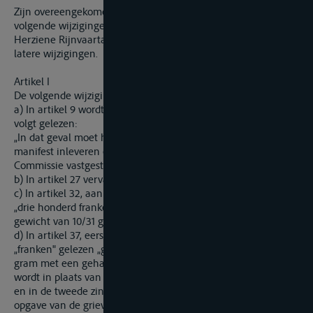
Zijn overeengekomen in gemeenschappelijk overleg de
volgende wijzigingen en aanvullingen aan te brengen in de
Herziene Rijnvaartakte van 17 oktober 1868, alsmede in de
latere wijzigingen.
Artikel I
De volgende wijzigingen worden aangebracht:
a) In artikel 9 wordt de laatste zin van de eerste alinea als
volgt gelezen:
„In dat geval moet hij bovendien ten douanekantore een
manifest inleveren overeenkomstig het door de Centrale
Commissie vastgestelde model."
b) In artikel 27 vervalt de laatste zin van de eerste alinea.
c) In artikel 32, aan het eind, wordt in plaats van de woorden
„drie honderd franken" gelezen „600 goudfranken van een
gewicht van 10/31 gram met een gehalte van 0,900".
d) In artikel 37, eerste alinea, wordt in de plaats van het woord
„franken" gelezen „goudfranken van een gewicht van 10/31
gram met een gehalte van 0,900"; tweede alinea, eerste zim,
wordt in plaats van „tien dagen" gelezen „30 dagen",
en in de tweede zin, vervallen de woorden „van een korte
opgave van de grieven en",