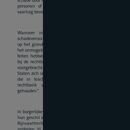
schade door de schuld van dat vaartuig veroorzaakt aan
personen of goederen die zich aan boord van dat
vaartuig bevinden."
„Artikel 35bis
Wanneer in het geval van artikel 34, lIc de
schadeveroorzakende feiten zich hebben voorgedaan
op het grondgebied van twee Oeverstaten of wanneer
het onmogelijk is vast te stellen op welk grondgebied de
feiten hebben plaatsgevonden, berust de bevoegdheid
bij de rechtbank alwaar de zaak alleen of het eerst is
voorgebracht. Wanneer de rechtbank van een der
Staten zich onbevoegd heeft verklaard bij een uitspraak
die in kracht van gewijsde is gegaan, wordt de
rechtbank van de andere Staat voor bevoegd
gehouden."
„Artikel 35ter
In burgerlijke zaken kunnen de partijen overeenkomen
hun geschil aanhangig te maken, hetzij bij een andere
Rijnvaartrechtbank dan die welke overeenkomstig de
artikelen 35 en 35bis bevoegd is, hetzij voor zover de