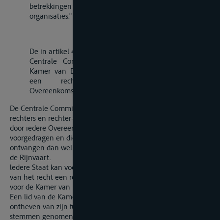
betrekkingen met andere internationale of Europese
organisaties."
„Artikel 45bis
De in artikel 45 onder c bedoelde bevoegdheden van de
Centrale Commissie worden uitgeoefend door een
Kamer van Beroep, samengesteld uit een rechter en
een rechter-plaatsvervanger voor iedere
Overeenkomstsluitende Staat.
De Centrale Commissie wijst voor de duur van 6 jaar de
rechters en rechter-plaatsvervangers aan uit de personen die
door iedere Overeenkomstsluitende Staat hiertoe worden
voorgedragen en die een juridische opleiding moeten hebben
ontvangen dan wel ervaren dienen te zijn op het gebied van
de Rijnvaart.
ledere Staat kan voor de duur van ten minste een jaar afzien
van het recht een rechter en een rechter-plaatsvervanger
voor de Kamer van Beroep voor te dragen.
Een lid van de Kamer van Beroep kan alleen worden
ontheven van zijn functie door een met eenparigheid van
stemmen genomen besluit van de Centrale Commissie. De