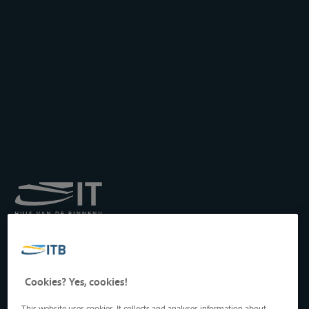
Royal Institute for
Transport by Inland
Waterways
Drukpersstraat 19
Cookies? Yes, cookies!
1000 Brussels, Belgium
Tel
: +32 2 217 09 67
This website uses cookies. It collects and analyses information about