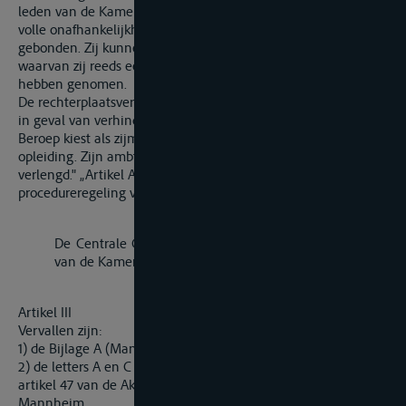
leden van de Kamer van Beroep oefenen hun functie uit in
volle onafhankelijkheid en zijn door geen enkele instructie
gebonden. Zij kunnen geen zitting hebben in een zaak
waarvan zij reeds eerder in een andere hoedanigheid kennis
hebben genomen.
De rechterplaatsvervanger vervangt de aangewezen rechter
in geval van verhindering, vacature of wraking. De Kamer van
Beroep kiest als zijm voorzitter een lid met een juri[1]dische
opleiding. Zijn ambtsperiode bedraagt 3 jaar en kan worden
verlengd." „Artikel ASter j) De Centrale Commissie stelt de
procedureregeling vast van de Kamer van Beroep."
„Artikel 45ter
De Centrale Commissie stelt de procedureregeling vast
van de Kamer van Beroep."
Artikel III
Vervallen zijn:
1) de Bijlage A (Manifest) van de Akte van Mannheim,
2) de letters A en C onder ten negende „Ten aanzien van
artikel 47 van de Akte" van het Slotprotocol bij de Akte van
Mannheim,