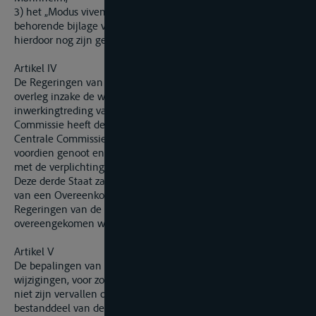
3) het „Modus vivendi" van 4 mei 1936 en de daarbij
behorende bijlage voor de Overeenkomstsluitende Staten die
hierdoor nog zijn gebonden
Artikel IV
De Regeringen van de Overeenkomstsluitende Staten plegen
overleg inzake de wijze waarop een derde Staat, die tot de
inwerkingtreding van deze overeenkomst aan de Centrale
Commissie heeft deelgenomen, zal blijven deelnemen aan de
Centrale Commissie met rechten analoog aan die welk hij
voordien genoot en met verplichtingen die te vergelijken zijn
met de verplichtingen die hij te voren had.
Deze derde Staat zal de rechten en verplichtingen hebben
van een Overeenkomstsluitende Staat, zoals deze met de
Regeringen van de Overeenkomstsluitende Staten
overeengekomen worden.
Artikel V
De bepalingen van de
Rijnvaartakte
alsmede de latere
wijzigingen, voor zover deze tegenwoordig van kracht zijn en
niet zijn vervallen of gewijzigd door deze Overeenkomst, zijn
bestanddeel van deze Overeenkomst.