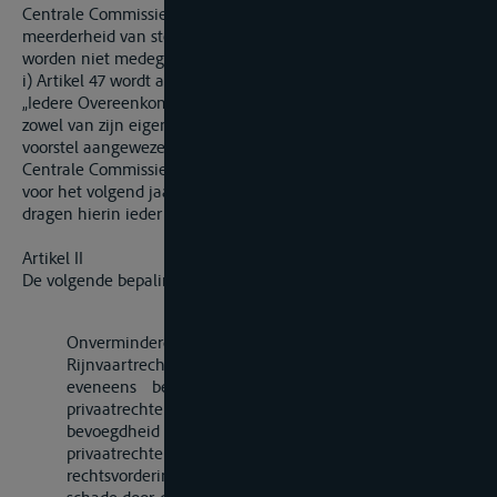
Centrale Commissie zijn evenwel geldig indien zij met
meerderheid van stem[1]men zijn genomen. Onthoudingen
worden niet medegerekend bij de telling van de stemmen."
i) Artikel 47 wordt als volgt gewijzigd:
„Iedere Overeenkomstsluitende Staat voorziet in de kosten
zowel van zijn eigen Commissarissen als van de op zijn
voorstel aangewezen leden van de Kamer van Beroep. De
Centrale Commissie stelt van te voren haar begroting vast
voor het volgend jaar en de Overeenkomstsluitende Staten
dragen hierin ieder een gelijk deel der kosten.”
Artikel II
De volgende bepalingen zijn aangenomen:
„Artikel 34bis
Onverminderd artikel 35ter zijn de
Rijnvaartrechtbanken overeenkomstig artikel 34, lIc
eveneens bevoegd, indien de partijen door een
privaatrechtelijke overeenkomst zijn gebonden; hun
bevoegdheid strekt zich evenwel niet uit tot op een
privaatrechtelijke overeenkomst gebaseerde
rechtsvorderingen tegen een vaartuig terzake van