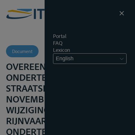
Portal
FAQ
Lexicon
Document
English
OVEREENKOMST
ONDERTEKEND TE
STRAATSBURG OP 28
NOVEMBER 1963, TOT
WIJZIGING VAN DE HERZIENE
RIJNVAARTAKTE,
ONDERTEKEND TE