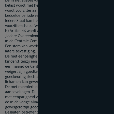
De in het alfabet volgende Staat wijst de Commissaris aan die
belast wordt met het vice-voorzitterschap. De vice-voorzitter
wordt voorzitter aan het eind van de in de eerste alinea
bedoelde periode van twee jaar.
Iedere Staat kan het voorzitterschap of het vice-
voorzitterschap afwijzen."
h) Artikel 46 wordt als volgt gewijzigd:
„ledere Overeenkomstsluitende Partij beschikt over één stem
in de Centrale Commissie.
Een stem kan worden uitgebracht onder voorbehoud van
latere bevestiging.
De met eenparigheid van stemmen genomen besluiten zijn
bindend, tenzij een der Overeenkomstsluitende Staten binnen
een maand de Centrale Commissie heeft doen weten dat hij
weigert zijn goedkeuring eraan te hechten of dat hij deze
goedkeuring slechts na toestemming van zijn wetgevende
lichamen kan geven.
De met meerderheid van stemmen genomen besluiten zijn
aanbevelingen. Dit is eveneens het geval met besluiten die
met eenparigheid van stemmen zijm genomen, indien, onder
de in de vorige alinea bedoelde voorwaarden, een Staat heeft
geweigerd zijn goedkeuring eraan te hechten.
Besluiten betreffende interne aangelegenheden van de