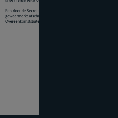
is de Franse tekst doorslaggevend.
Een door de Secretaris-Generaal voor eensluidend
gewaarmerkt afschrift wordt toegezonden aan iedere
Overeenkomstsluitende Staat.