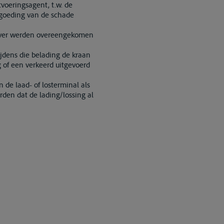
tvoeringsagent, t.w. de
rgoeding van de schade
gever werden overeengekomen
jdens die belading de kraan
g of een verkeerd uitgevoerd
 de laad- of losterminal als
rden dat de lading/lossing al