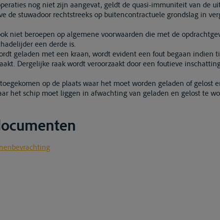
operaties nog niet zijn aangevat, geldt de quasi-immuniteit van de ui
lve de stuwadoor rechtstreeks op buitencontractuele grondslag in ve
j ook niet beroepen op algemene voorwaarden die met de opdracht
adelijder een derde is.
rdt geladen met een kraan, wordt evident een fout begaan indien ti
aakt. Dergelijke raak wordt veroorzaakt door een foutieve inschattin
s toegekomen op de plaats waar het moet worden geladen of gelost en
aar het schip moet liggen in afwachting van geladen en gelost te wo
 documenten
nnenbevrachting