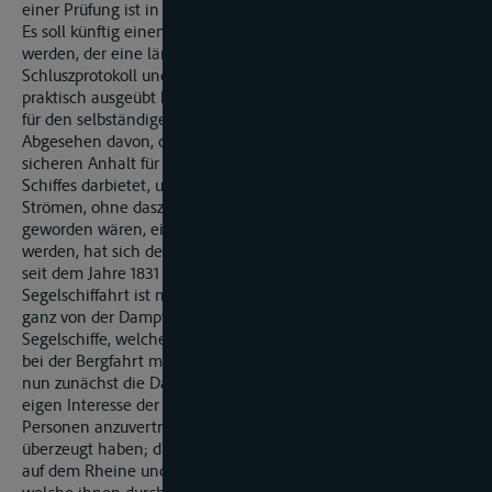
einer Prüfung ist in Wegfall gebracht.
Es soll künftig einem Jeden ein Schiffer-Patent ertheilt
werden, der eine längere Zeit hindurch (vergl. Das
Schluszprotokoll under Nr. 4 A.) die Schiffahrt auf dem Rheine
praktisch ausgeübt hat, und den allgemeinen Bedingungen
für den selbständigen Betrieb eines Gewerbes entspricht.
Abgesehen davon, dasz die Prüfung erfharungsmäszig keinen
sicheren Anhalt für die Geschichlichkeit in der Führung eines
Schiffes darbietet, und die Schiffer auf anderen groszen
Strömen, ohne dasz besondere Nachteile bemerkbar
geworden wären, einer solchen Prüfung nicht unterworfen
werden, hat sich der Charakter der Schiffahrt auf dem Rheine
seit dem Jahre 1831 sehr wesentlich verändert. Die
Segelschiffahrt ist namentlich auf dem Deutschen Rheine fast
ganz von der Dampfschiffahrt verdrängt worden; die wenigen
Segelschiffe, welche den Betrieb noch fortsetzen, lassen sich
bei der Bergfahrt meist von Dampfschiffen schleppen. Was
nun zunächst die Dampfschiffsführer anlangt, so leigt es im
eigen Interesse der Unternehmer, ihre Fahrzeuge nur Solchen
Personen anzuvertrauen, von deren Tüchtigkeit sie sich
überzeugt haben; die grosze Konkurrenz dieser Unternehmer
auf dem Rheine und die erheblichen Vermögensnachteile,