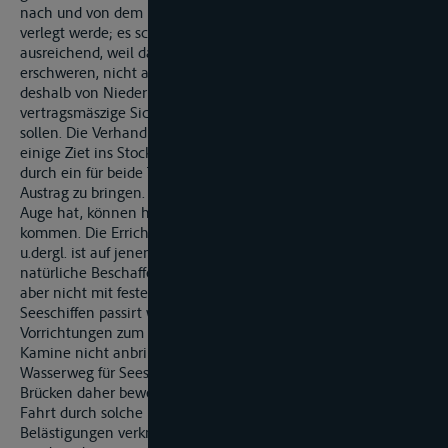
nach und von dem Meere durch Kunstanlagen nicht völlig
verlegt werde; es schien diese Bestemmung indesz nicht
ausreichend, weil dadurch Anlagen, welche die Fahrt
erschweren, nicht ausgeschlossen werden. Man glaubte
deshalb von Niederland, auch in dieser Beziehungh eine
vertragsmäszige Sicherstellung in Anspruch nehmen zu
sollen. Die Verhandlungen geriethen in Folge dieser Differenz
einige Ziet ins Stocken. Es ist indesz schlieszlich gelungen, sie
durch ein für beide Theile annehmbares Kompromisz zum
Austrag zu bringen. Von den Anlagen, welche der Art. 30. im
Auge hat, können hier überhaupt nur die Brücken in Betracht
kommen. Die Errichtung von Schiffmühlen, Triebwerken
u.dergl. ist auf jenen Gewässern mit Rücksicht auf ihre
natürliche Beschaffenheit unmöglich. Die Brücken können
aber nicht mit festen Oberbau versehen werden, weil sie von
Seeschiffen passirt werden müssen, auf Denen sich
Vorrichtungen zum Senken und Heben der Masten und
Kamine nicht anbringen lassen. Soll der bestehende
Wasserweg für Seeschiffe offen bleiben, so müssen die
Brücken daher bewegliche Durchlässe erhalten. Dasz die
Fahrt durch solche Brücken an und für sich schon mit
Belästigungen verknüpft ist, unterliegt keinen Zweifel. Man