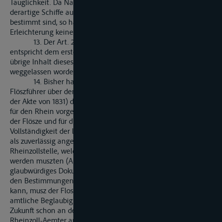
Tauglichkeit. Da Nachtheile hieraus nich entsprungen,
derartige Schiffe auch nur den kleinen Verkehr zu vermitteln
bestimmt sind, so hat die vertragsmäszige Feststellung jener
Erleichterung keinen Anstand finden können.
13. Der Art. 24. handelt von der Fâhrgerechtigkeit und
entspricht dem ersten Satze des Art. 46 der Akte von 1831. Der
übrige Inhalt dieses Artikels ist als selbstverständlich
weggelassen worden.
14. Bisher haben die Angaben im Manifeste der
Flöszführer über den kubischen Inhalt der Stämme (Artikel 29.
der Akte von 1831) die Grundlage für die in der Flosz-Ordnung
für den Rhein vorgeschriebene Ausrüstung und Bemannung
der Flösze und für die Untersuchungen in Bezug auf die
Vollständigkeit der letzteren gebildet. Diese Angaben konnten
als zuverlässig angesehen werden, da sie an der ersten
Rheinzollstelle, welche das Flosz passirte, amtlich verifizirt
werden muszten (Artikel 28. der Akte von 1831). Ein
glaubwürdiges Dokument, das als Anhalt für die Prüfung, ob
den Bestimmungen der Flosz-Ordnung genügt sei, dienen
kann, musz der Floszführer auch ferner mit sich führen. Die
amtliche Beglaubigung der bezüglichen Angaben ist aber in
Zukunft schon an dem Abfahrtsorte herbeizuführen, da die
Rheinzoll-Aemter augheoben sind. Welche Behörden mit