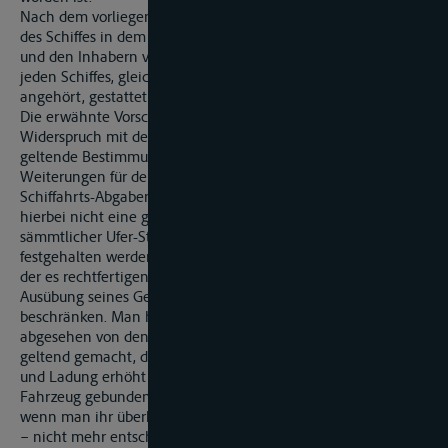
Nach dem vorliegenden Vertrage soll von der Bezeichnung
des Schiffes in dem Patente überhaupt Abstand genommen
und den Inhabern von Schiffer-Patenten die Führung eines
jeden Schiffes, gleichviel welchem Uferstaate dasselbe
angehört, gestattet werden.
Die erwähnte Vorschrift der Akte von 1831 steht im
Widerspruch mit den für andere konventionelle Ströme
geltende Bestimmungen, und hat eine Menge unnützer
Weiterungen für den Schifferstand im Gefolge. So lange noch
Schiffahrts-Abgaben auf dem Rheine erhoben wurden, und
hierbei nicht eine gleichmäszige Behandlung der Flaggen
sämmtlicher Ufer-Staaten stattfand, muszte an derselben
festgehalten werden. Gegenwärtig ist kein Grund vorhanden,
der es rechtfertigen könnte, einen Schiffer in Bezug auf die
Ausübung seines Gewerbes auf ein bestimmtes Fahrzeug zu
beschränken. Man hat wohl für die Vorschrift des Art. 42.,
abgesehen von den Rücksichten auf die Rheinzoll-Erhebung,
geltend gemacht, dasz das Interesse des Schiffers für Schiff
und Ladung erhöht werde, wenne er an ein bestimmtes
Fahrzeug gebunden sei. Diese Erwägung konnte indesz –
wenn man ihr überhauot eine Bedeutung beizumessen hätte
– nicht mehr entscheidend sein, nachdem der Supplementar-