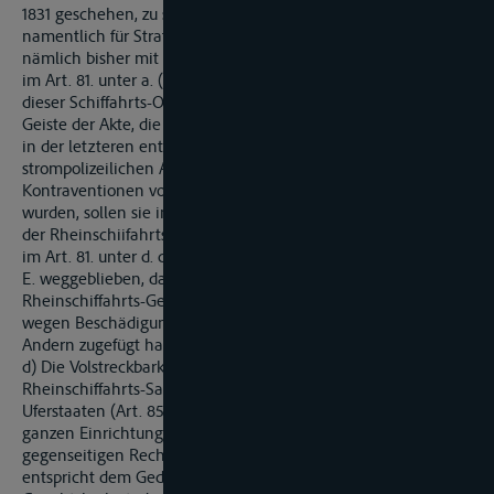
1831 geschehen, zu sondern und zu präzisiren, andererseits sie
namentlich für Strafsachen zu erweitern (Art. 34.) Während
nämlich bisher mit Rücksicht auf die Fassung der Bestimmung
im Art. 81. unter a. (“Kontraventionen gegen die Bestimmun
dieser Schiffahrts-Ordnung”) aber unzweifelhaft nicht im
Geiste der Akte, die Zuwider-handlungen gegen andere als die
in der letzteren enthaltenen schiffahrts- und
strompolizeilichen Anordnungen der Uferstaaten, als Polizei-
Kontraventionen von den Polizei-Gerichten entschieden
wurden, sollen sie in Zukunft ebenfals unter die Jurisdiktion
der Rheinschiifahrts-Gerichte fallen. Es sind ferner die Worte
im Art. 81. unter d. der Akte: “aus Fahrlässigkeit” im Art. 34. II.
E. weggeblieben, da kein Grund abzusehen ist, weshalb die
Rheinschiffahrts-Gerichte nicht auch über Civil-Ansprüche,
wegen Beschädigungen, die Schiffer oder Flöszer absichtlich
Andern zugefügt haben, befinden sollen.
d) Die Volstreckbarkeit der in einem Uferstaaten in
Rheinschiffahrts-Sachen erlassenen Urtheile in den anderen
Uferstaaten (Art. 85. der Akte von 1831) liegt im Wesen der
ganzen Einrichtung. Man durfte indesz in der Gewährng der
gegenseitigen Rechtshükfe hierbei nicht stehen bleiben. Es
entspricht dem Gedanken einer internationalen