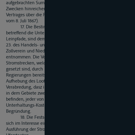
aufgebrachten Summen zu andern, ihren Interessen fremden
Zwecken hinreichend sicher stellt (vergl. Übrigens Art. 25. des
Vertrages über die Fortdauer des Zoll- und Handelsvereines
vom 8. Juli 1867).
17. Die Bestimmungen im Alinea I, des Art. 28.,
betreffend die Unterhaltung des Fahrwassers und der
Leinpfade, sind dem Art. 67. der Akte von 1831 und dem Art.
23. des Handels- und Schiffahrtsvertrages zwischen dem
Zollverein und Niederland vom 31. Dezember 1831
entnommen. Die Verpflichtung, das Fahrwasser auf
Stromstrecken, welche noch nicht hinreichend in Stand
gesetzt sind, durch Baken zu bezeichnen, ist von der Ufer-
Regierungen bereits im Jahre 1865 bei Gelegenheit der
Aufhebung des Lootsenzwanges übernommen worden. Die
Verabredung, dasz in dem Falle, wo solche Stromstrecken sich
in dem Gebiete zweier gegenüberliegenden Uferstaaten
befinden, jeder von ihnen die Hälfte der Anlage- und
Unterhaltungs-Kosten zu tragen habe, bedarf keiner näheren
Begründung.
18. Die Festsetzung im Art. 29. ist neu; sie empfiehlt
sich im Interesse einer möglichst übereinstimmenden
Ausführung der Stromkorrektionen in den einzelne