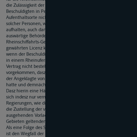
die Zulässigkeit der Vorladungen oder Zustellungen an den
Beschuldigten in Person oder an seinem Wohnsitze oder
Aufenthaltsorte nicht ausgeschlossen, und es ist die Vorladung
solcher Personen, welche im Auslande wohnen oder sich
aufhalten, auch dann gültig, wenn sie durch die zuständige
auswärtige Behörde bewirkt wird. Es hat indessen Seitens der
Rheinschiffahrts-Gerichte von der ihnen durch Art. 14.
gewährten Licenz kein Gebrauch gemacht werden könne,
wenn der Beschuldigte seinen Wohnsitz oder Aufenthaltsort
in einem Rheinuferstaate hatte, mit welchem ein Justiz-
Vertrag nicht besteht und es ist deshalb nicht selten der Fall
vorgekommen, dasz bei Anwendung der Vorschrift des Art. 10.
der Angeklagte von der Vorladung keine Kenntnisz erhalten
hatte und demnächst in contumaciam verurtheilt worden ist.
Dasz hierin eine Härte liegt, ist nicht zu verkennen; sie läszt
sich indesz nur vermeiden, wenn sämmtliche betheiligten
Regierungen, wie dies jetzt geschehen ist, sich gegenseitig
die Zustellung der von den Rheinschiffahrts-Gerichten
ausgehenden Vorladungen nach Maszgabe der in ihren resp.
Gebieten geltenden Gesetze zusichern.
Als eine Folge des Systems der unbeschränkten Rechtshülfe
ist den Wegfall der Prozesz-Kautionen, welche Ausländer als