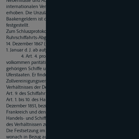
Nebenflüsse und Ausmündungen gründen, zum
internationalen Vertragsrechte zwischen den Uferstaaten
erhoben. Die Unzulässigkeit der Erhebung von Boien- und
Baakengeldern ist durch Besclusz der Central-Kommission
festgestellt.
Zum Schluszprotokoll unter Nr. 2 B. wird bemerkt, dasz die
Ruhrschiffahrts-Abgabe durch den Allerhöchsten Erlasz vom
14. Dezember 1867 (Geset-Sammlung für 1867, Seite 1920.) vom
1. Januar d. J. ab aufgehoben worden ist.
4. Art. 4. proklamiert den allgemeinen Grundsatz
volkommen paritätischer Behandlung der zur Rheinschiffahrt
gehörigen Schiffe und ihrer Ladungen in den sämmtlichen
Uferstaaten. Er findet seien Begründung im Art. 15. des
Zollvereinigungsvertrages vom 16. Mai 1865 bezüglich des
Verhältnisses der Deutschen Rheinuferstaaten zu einander, im
Art. 9. des Schiffahrtvertrages vom 2. August 1862 und in den
Art. 1. bis 10. des Handels- und Schiffahrtsvertrages vom 31.
Dezember 1851, bezüglich des Verhältnisses dieser Staaten zu
Frankreich und den Niederlanden, und im Art. 27. des
Handels- und Schiffahrtsvertrages vom 7. Juli 1865, bezüglich
des Verhältnissen zwischen Frankreich und den Niederlanden.
Die Festsetzung im Art. 12. der Akte vom 31. März 1831,
wonach in Bezug auf die Entrich-tung der Tonnengelder, der