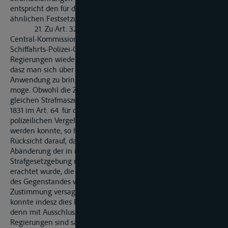
entspricht den für die Elbe und für die Weser bestehenden
ähnlichen Festsetzungen.
21. Zu Art. 32. Bei den frühern Verhandlungen der
Central-Kommission uber den Erlass einer gemeinschaftlichen
Schiffahrts-Polizei-Ordnung ist von der Mehrzal der Ufer-
Regierungen wiederholt der Wunsch ausgesprochen worden,
dasz man sich über eine gleichmäszig in allen Uferstaaten zur
Anwendung zu bringende Strafbestimmung verständigen
moge. Obwohl die Zweckmäszigkeit der Festsetzung eines
gleichen Strafmaszes für alle Uferstaaten, wie sie die Akte von
1831 im Art. 64. für die in den Art. 61. und 62. erwähnten
polizeilichen Vergehen enthält, nicht in Abrede gestellt
werden konnte, so haben doch einige Regierungen mit
Rücksicht darauf, dasz eine solche Verständigung nich ohne
Abänderung der in ihrem Gebiete geltenden
Strafgesetzgebung möglich war und es nicht für angemessen
erachtet wurde, die Thätigkeit der gesetgebenden Gewalten
des Gegenstandes wegen in Anspruch zu nehmen, ihre
Zustimmung versagen zu müssen geglaubt. Gegewärtig
konnte indesz dies Bedenken nicht mehr entscheidend sein,
denn mit Ausschlusz der Kaiserlich Französischen
Regierungen sind sämmtliche Ufer-Regierungen nach den