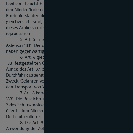
Lootsen-, Leuchtthurm- und anderer ähnlicher Gebühren in
den Niederländen die zum Theinhandel gehörigen Schiffe der
Rheinuferstaaten den Niederlän-dischen Schifen
gleichgestellt sind, fällt unter die generelle Verabredung
dieses Artikels und war deshalb nicht besonders zu
reproduziren.
5. Art. 5 Entspricht dem ersten Satze des Art. 43. der
Akte von 1831. Der übrige Inhalt des Art. 43., sowie der Art. 44.
haben gegenwärtig ihre praktische Bedeutung verloren.
6. Art. 6 giebt den im 3. Alinea des Art. 37. der Akte von
1831 festgestellten Grundsatz wieder; Art. 7 entspricht dem 1.
Alinea des Art. 37. der letzterne. Dei Beschränkung der freien
Durchfuhr aus sanitätspolizeilichen Rücksichten hat den
Zweck, Gefahren vorzubeugen, welche bei Epizootien durch
den Transport von Vieh auf dem Rheine entstehen können.
7. Art. 8 korrespondiert mit dem Art. 10 der Akte von
1831. Die Bezeichnung der bestehenden Freihäfen ist unter Nr.
2 des Schluszprotokolls erfolgt. Die Befreiung der in die
öffentlichen Nieeerlagen gebrachten Waaren von
Durhcfuhrzöllen ist im Alinea 2. des Art. 7 festgestellt.
8. Die Art. 9. bis 13. enthalten die Vorschriften über die
Anwendung der Zollgesetze der Uferstaaten auf die