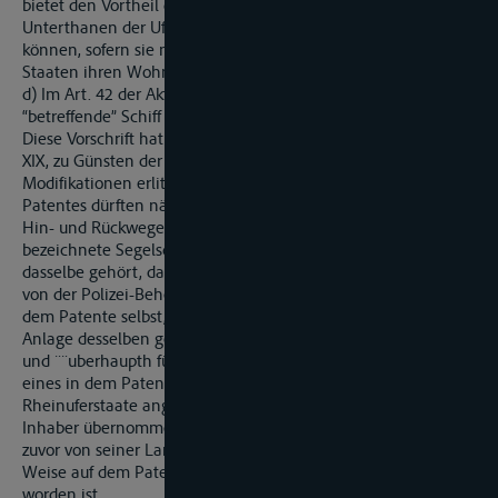
bietet den Vortheil dar, dasz auch andern Personen, als den
Unterthanen der Uferstaaten Patente voerliehen werden
können, sofern sie nur im Gebiete eines der vertragenden
Staaten ihren Wohnsitz nehmen.
d) Im Art. 42 der Akte ist vorgeschrieben, dasz das
“betreffende” Schiff im Patente genau bezeichnet werden soll.
Diese Vorschrift hat später durch den Supplementar-Artikel
XIX, zu Günsten der sogenannten Setzschiffer einige
Modifikationen erlitten. Die Inhaber eines Rheinschiffahrts-
Patentes dürften nähmlich auf einer Reise, und zwar auf dem
Hin- und Rückwege ein anderes als das im Patente
bezeichnete Segelschiff ohne R¨cuksicht, welchem Uferstaate
dasselbe gehört, dann führen, wenn das zu führende Schiff
von der Polizei-Behörde des Einlade- oder Abfahrts-Ortes auf
dem Patente selbst, oder beim Mangel des Raumes auf einer
Anlage desselben genau bezeichnet wird. Fûr mehrere Reisen
und ¨¨uberhaupth für längere Zeit darf ferner die Führung
eines in dem Patente nicht bezeichneten, irgend einem
Rheinuferstaate angehörenden Segelschiffes von dem Patent-
Inhaber übernommen werden, wenn das zu führende Schiff
zuvor von seiner Landesobrigkeit inder vorangegebenen
Weise auf dem Patente oder dessen Anlage bezeichnet
worden ist.