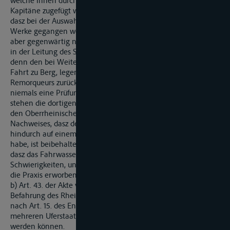
welche ihnen durch Ungeschick und Nachlässigkeit der
Kapitäne zugefügt werden können, leisten dafür Bürgschaft,
dasz bei der Auswahl der letzteren mit Vorsicht werde zu
Werke gegangen werden. Die Führer von Segelschiffen haben
aber gegenwärtig nicht mehr ein gleiches Masz der Fertigkeit
in der Leitung des Schiffes nöthig, wie in früheren Zeiten,
denn den bei Weitem schwierigeren Theil der Schiffahrt, die
Fahrt zu Berg, legen sie meist am Schelpptau eines
Remorqueurs zurück. In den Niederlanden hat überhaupt
niemals eine Prüfung der Schiffer stattgefunden; gleichwohl
stehen die dortigen Schiffsführer in keiner Beziehung hinter
den Oberrheinischen zurück. – Nur die Führung des
Nachweises, dasz der Bewerber der Rhein längere Zeit
hindurch auf einem Segel- resp. Dampfschiffe wirklich befaren
habe, ist beibehalten. Es war dafür die Erwägung bestimmend,
dasz das Fahrwasser dieses Stromes erhebliche
Schwierigkeiten, und dasz die Kenntnisz derselben nur durch
die Praxis erworben werden kann.
b) Art. 43. der Akte von 1831 kennt nur Patente für die
Befahrung des Rheins in seiner ganzen Ausdehnung, während
nach Art. 15. des Entwurfs in Zukunft auch Patente für eine,
mehreren Uferstaaten zugehörige Strecke sollen ertheilt
werden können.