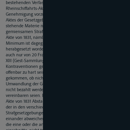
bestehenden Verfassungen genötight, die neue
Rheinschiffahrts-Akte ihren Landesvertretungen zur
Genehmigung vorzulegen, so dasz es also eines besonderen
Aktes der Gesetzgebung in Bezug auf die hier in Rede
stehende Materie nur in Frankreich bedarf. Als Maximum der
gemiensamen Strafbestimmung glaubte man dasjenige der
Akte von 1831, nämlich 300 Franken festhalten zu müssen; das
Minimum ist dagegen von 100 Franken oder auf 10 Franken
herabgesetzt worden, da eine Strafe vom 100 Franken oder
auch nur von 20 Franken, wie sie der Supplementar-Artikel
XIII (Gest-Sammlung für 1841 Seite 84) zuläszt, für viele
Kontraventionen gegen die Schiffahrts-Polizei-Ordnung
offenbar zu hart sein würde. Es ist hierbei noch in Frage
gekommen, ob nicht auch gleiche Grundsätze über die
Umwandlung der Geldbuszen, welche wegen Unvermögen
nicht bezahlt werden können, in Gefängniszstrafen zu
vereinbaren seien. Indesz ist davon nach dem Vorgange der
Akte von 1831 Abstand genommen worden, da die Prinzipien
der in den verschiedenen Uferstaaten bestehenden
Strafgesetzgebungen in dieser Beziehung so erheblich von
einander abweichen, dasz sich eine Festsetzung, die nicht in
die eine oder die andere dieser Gesetzgebungen tief