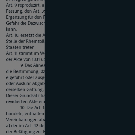
Art. 9 reproduzirt, abgesehen von der etwas modifizirten
Fassung, den Art. 39. der Akte von 1831 und enthält nur eine
Ergänzung für den Fall, dasz der Schiffer ohne dringende
Gefahr die Dazwischenkunft der Zollbeambten nicht abwarten
kann.
Art. 10. ersetzt die Art. 36. und 40. der Akte von 1831; an die
Stelle der Rheinzollämter muszten die Zollämter der Ufer-
Staaten treten.
Art. 11 stimmt im Wesentlichen mit Art. 38., Art. 12. mit Art. 41.
der Akte von 1831 überein.
9. Das Alinea 4. des Art. 37. der Akte von 1831 enthält
die Bestimmung, dzasz die Güter, welche auf dem Rheine
eigeführt oder ausgefürht werden, mit einer gröszeren Ein-
oder Ausfuhr-Abgabe nicht belegt werden dürfen, als Güter
derselben Gattung, die man zu Lande ein- oder ausführt.
Dieser Grundsatz hat durch die Verabredung im Art. 14. der
revidierten Akte eine nicht unwichtige Ausdehnung erfahren.
10. Die Art. 15. bis 21., welche von den Schifferpatenten
handeln, enthalten folgende, von den früheren
Vereinbarungen abweichende Festsetzungen.
a) der im Art. 42 der Akte von 1831 vorgeschriebene Nachweis
der Befähgung zur Führung eines Schiffes durch Ablegung