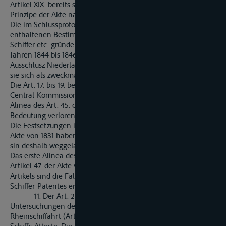
Artikel XIX. bereits so zahlreiche Ausnahmen von dem
Prinzipe der Akte nachgelassen hatte.
Die im Schlussprotokoll unter 4. B zu diesem Artikel
enthaltenen Bestimmungen über die Dienstbücher der
Schiffer etc. gründen sich auf Vereinbarungen, welche in den
Jahren 1844 bis 1846 zwischen Ufer-Regierungen mit
Ausschlusz Niederlands getroffen worden sind, und waren, da
sie sich als zweckmäszig bewährt haben, aufrecht zu halten.
Die Art. 17. bis 19. beruhen auf früheren Beschlüssen der
Central-Kommission, beziehungs-weise der Festsetzung im 2.
Alinea des Art. 45. der Akte von 1831 haben jede praktische
Bedeutung verloren und sind deshalb weggelassen worden.
Die Festsetzungen im Art. 44. und im Alinea I. des Art. 45. der
Akte von 1831 haben jede praktische Bedeutung verloren und
sin deshalb weggelassen worden.
Das erste Alinea des Art. 20. stimmt in Wesentlichen mit dem
Artikel 47. der Akte von 1831 überein. Im Alinea 2. dieses
Artikels sind die Fälle präzisirt, in denen die Entziehung eines
Schiffer-Patentes erfolgen musz.
11. Der Art. 22 enthält die Vorschriften über die
Untersuchungen der Schiffe in Bezug auf ihre Tauglichkeit zur
Rheinschiffahrt (Art. 53., 54. der Akte von 1831) und über die