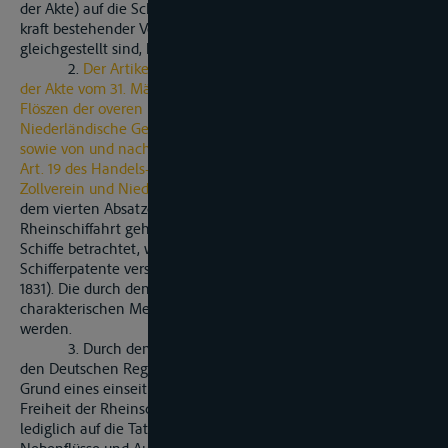
der Akte) auf die Schiffe anderer Nationen, sofern diese nicht
kraft bestehender Verträge den nationalen Schiffe
gleichgestellt sind, keine Anwendung finden.
2.
Der Artikel 2. tritt an die Stelle der Artikel 3. und fl.
der Akte vom 31. März 1831. Er sichert den Schiffen und
Flöszen der overen Rheinuferstaaten die Durchfahrt durch das
Niederländische Gebiet von und nach dem offenen Meere,
sowie von und nach Belgien. Das erste Alinea entspricht dem
Art. 19 des Handels-und Schiffahrts-Vertrages zwischen dem
Zollverein und Niederland vom 31. Dezember 1851
, das zweite
dem vierten Absatze des Artikels 3. der Akte von 1831. Als zur
Rheinschiffahrt gehörig werden gegenwärtig diejenigen
Schiffe betrachtet, welche mit einem Manifeste und einem
Schifferpatente versehen sind (Art. 3. Alinea 6. der Akte von
1831). Die durch den Vertrag herbeigefürhte Aenderung des
charakterischen Merkmals wird unter Nr. 10 näher begründet
werden.
3. Durch den Artikel 3 wird die bisher nur zwischen
den Deutschen Regierungen vereinbarte, in Niederland auf
Grund eines einseitigen Aktes der Gesetzgebung bestehende
Freiheit der Rheinschiffahrt von Abgaben, weche sich
lediglich auf die Tatsache der Beschiffung des Rheins, seiner