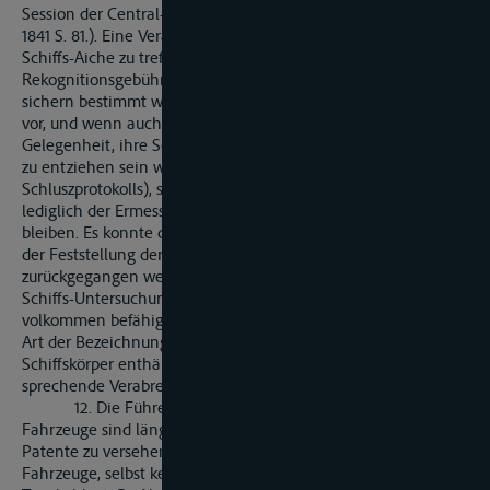
Session der Central-Kommission von 1837, Gesetz-Samml. Für
1841 S. 81.). Eine Veranlassung, Verabredungen über die
Schiffs-Aiche zu treffen, liegt nach dem Wegfall der
Rekognitionsgebühr, deren gleichmäszige Erhebung sie zu
sichern bestimmt war, (Art. 17. der Akte von 1831), nicht mehr
vor, und wenn auch aus anderen Gründen den Schiffern die
Gelegenheit, ihre Schiffe nach wie vor aichen zu lassen nicht
zu entziehen sein wird (vergl. die Festsetzung unter 5 C. des
Schluszprotokolls), su musz doch die Entscheidung hierüber
lediglich der Ermessen jeder Ufer-Regierung überlassen
bleiben. Es konnte deshalb auf die Aich-Aemter hinsichtlich
der Feststellung der höchsten Einsenkungstiefe nicht weiter
zurückgegangen werden, vielmehr war dies Geschäft den
Schiffs-Untersuchungskommissionen zu übertragen, die hierzu
volkommen befähigt sind, und Denen übrigens gewesenen
Art der Bezeichnung der höchsten Einsenkungstiefe an dem
Schiffskörper enthält das Schluszprotokoll unter 5 A. eine ent-
sprechende Verabredung.
12. Die Führer der im Art. 23. erwähnten kleinen
Fahrzeuge sind längst von der Verpflichtung, sich mit einem
Patente zu versehen, entbunden; auch unterliegen die
Fahrzeuge, selbst keiner Untersuchung in Bezug auf ihre