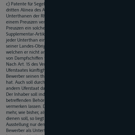
c) Patente für Segelschiffer dürfen nach der Festsetzung im
dritten Alinea des Art. 42. der Akte von 1831 nur anerkannten
Unterthanen der Rheinuferstaaten ertheilt werden, d.h. es ist
einem Preuszen versagt, in Baden, einem Badener in
Preuszen ein solches Patent zu erlangen. Dagegen kan nach
Supplementar-Artikel XIX. (Gesetz-Sammlung für 1849, S. 375.)
jeder Unterthan eines Rheinuferstaates mit Einwilligung
seiner Landes-Obrigkeit auch in denjenigen Uferstaaten,
welchen er nicht angehört, mit einem Patente zur Führung
von Dampfschiffen versehen werden.
Nach Art. 15 des Vertrages soll die Regierung desjenigen
Uferstaates künftighin das Patent aufstellen, in welchem der
Bewerber seinen thatsächlichen oder juristischen wohnsitz
hat. Auch soll durch die Verlgung des Wohnsitzes in einen
andern Uferstaat das Patent seine Gültigkeit nicht verlieren.
Der Inhaber soll indesz seinen neuen Wohnistz von der
betreffenden Behörde des letztern auf dem Patente
vermerken lassen. Da das Schifferpatent künftighin nicht
mehr, wie bisher, als Urkunde für die Nationalität des Schiffes
dienen soll, so liegt kein Grund mehr vor, die Befugnisz zur
Ausstellung nur demjenigen Staate voorzubehalten, dem der
Bewerber als Unterthan angehört. Die jetzige Bestimmung