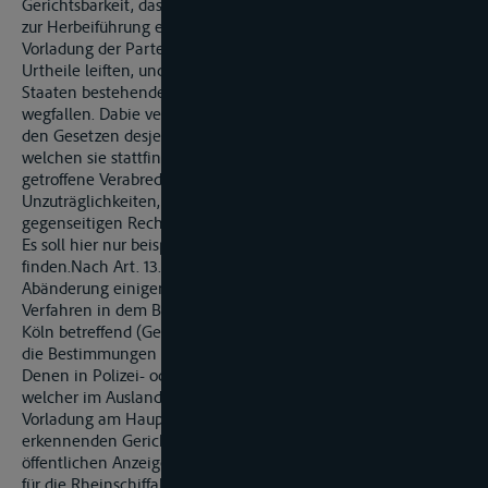
Gerichtsbarkeit, dasz die Ufer-Regierungen einenader auch
zur Herbeiführung eines Urtheils die nöthige Hülfe bei der
Vorladung der Parteien, der Zeugen, bei der Insinuation der
Urtheile leiften, und dasz folglich alle in den einzelnen
Staaten bestehenden Surrogate für diese Zustellungen
wegfallen. Dabie versteht sich von selbst, dasz die letzteren
den Gesetzen desjenigen Landes gemäsz erfolgen ùüssen, in
welchen sie stattfinden. Die im Art. 40. zu diesem Zweck
getroffene Verabredung beseitigt zugleich die
Unzuträglichkeiten, die durch den Mangel einer solchen
gegenseitigen Rechtshülfe in der Praxis hervorgetreten sind.
Es soll hier nur beispielweise eine derselben Erwähnung
finden.Nach Art. 13. des Gesetzes vom 11. Mai 1855, die
Abänderung einiger Vorschriften über das gerichtliche
Verfahren in dem Bezirk des Appelations-Gerichtshofes zu
Köln betreffend (Gesetz-Sammlung für 1855, S. 548. ff.), gelten
die Bestimmungen der Art. 10. bis 12. dieses Gesetzes, nach
Denen in Polizei- oder Zuchtpolizei-Sachen ein Beschuldigter,
welcher im Auslande wohen oder nicht, durch Aushang der
Vorladung am Haupteingang des Sitzungssaales des
erkennenden Gerichts und durch Insertion derselben in den
öffentlichen Anzeiger des Amtblattes citirt werden kann, auch
für die Rheinschiffahrts-Gerichte. Zwar ist nach Art. 14.a.a.O.