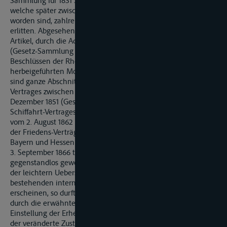
Sammlung für 1831 Seite 71. ff.) hat durch Vereinbarungen,
welche später zwischen den Ufer-Regierungen getroffen
worden sind, zahlreiche Abänderungen und Ergänzungen
erlitten. Abgesehen von den durch zwanzig Supplementar-
Artikel, durch die Additional-Konvention vom 3. April 1860
(Gesetz-Sammlung für 1860, S. 445.) und eine Reihe von
Beschlüssen der Rheinschiffahrts-Central-Kommission
herbeigeführten Modifikationen einzelner Bestimmungen,
sind ganze Abschnitte in Folge des Handels- und Schiffahrts-
Vertrages zwischen den Zollverein und Niederland vom 31.
Dezember 1851 (Geset-Sammlung für 1852, S. 145 ff.), des
Schiffahrt-Vertrages zwischen dem Zollverein und Frankreich
vom 2. August 1862 (Gesetz-Sammlung für 1865, S. 333. ff.) und
der Friedens-Verträge zwischen Preuszen einer-, Baden,
Bayern und Hessen anderseits vom. 17. August, 22. August und
3. September 1866 theils wesentlich umgestaltet, theils
gegenstandlos geworden. Muszte hiernach schon im Interesse
der leichtern Uebersicht eine Kodifikation des jetzt
bestehenden internationalen Rechts als wünschenswerth
erscheinen, so durfte es doch hierbei nicht bewenden; die
durch die erwähnten Friedensver-träge herbeigeführte
Einstellung der Erhebung der Rheinschiffahrts-Abgaben, wie
der veränderte Zustand der Rheinschiffahrt im Allgemeinen