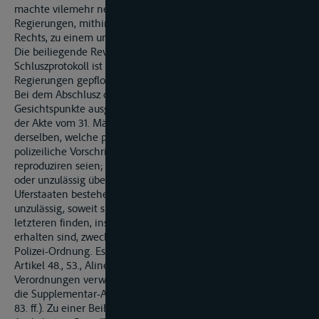
machte vilemehr neue Verabredungen zwischen den Ufer-
Regierungen, mithin eine Revision dieses internationalen
Rechts, zu einem unabweislichen Bedürfnisz.
Die beiliegende Revidierte Rheinschiffahrts-Akte best
Schluszprotokoll ist das Ergebnis der zwischen der Ufer-
Regierungen gepflogenen Verhandlungen.
Bei dem Abschlusz dieses Vertrages ist von dem
Gesichtspunkte ausgegangen, dasz diejenigen Festsetzungen
der Akte vom 31. März 1831 und der Supplementar-Artikel zu
derselben, welche privatrechtliche Bestimmungen oder
polizeiliche Vorschriften enthalten, in der Akte selbst nicht zu
reproduziren seien; die ersteren sind entweder überflüssig
oder unzulässig überflüssig, soweit sie mit den in den
Uferstaaten bestehenden Privatrechten übereinstimmen,
unzulässig, soweit sie den letzteren widersprechen; die
letzteren finden, insofern sie überhaupt noch aufrecht zu
erhalten sind, zweckmäsziger ihre Stelle in der Schiffahrts-
Polizei-Ordnung. Es sind deshalb ganz weggelassen: die
Artikel 48., 53., Alinea 3. und 4. und 56; während in die Polizei-
Verordnungen verwiesen sind: die Artikel 65., 66. und 68. und
die Supplementar-Artikel XII. Und XIII. (Ges.-Samml. Für 1841. S.
83. ff.). Zu einer Beibehaltung der Verbotsbestimmungen des