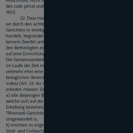
einschnitte, nicht treffen liesz (vergl. beispielsweise Art. 467.
des code pénal und § 17. des Strafgesetzbuches vom 14. April
1851).
22. Dasz mann die internationale Gerichtsbarkeit, wie
sie durch den achten Titel der Akte von 1831, der von den
Gerichten in streitigen Rheinschiffahrts-Angelegenheiten
handelt, begründet worden, beizubehalten habe, konnte
keinem Zweifel unterliegen; schon den Art. 85. allein gewährt
den Betheiligten ein so werthvolles Recht, dasz ein Verzicht
auf jene Einrichtung sich nicht würde rechtfertigen lassen.
Die Gemeinsamkeit der Interessen aller Uferstaaten, wie sich
im Laufe der Zeit mehr und mehr entwicklet hat, bedingte
vielmehr eher eine Audehnung als eine Beschränkung der
bezüglichen Vereinbarungen. Die Art. 81. u. ff. Der Akte haben
indesz (Art. 33. bis 40.) in mehrfacher Hinsich Abänderungen
erleiden müssen. Es waren:
a) alle diejenigen Bestimmungen in Wegfall zu bringen,
welche sich auf die Rheinschiffahrts-Abgaben und deren
Erhebung beziehen, weshalb denn auch die Bezeichnung
“Rheinzoll-Gerichte” in “Rheinschiffahrts-Gerichte”
umgewandelt is;
b) erschien es angemessen, einerseits die Kompetenz für
Straf- und Civilsachen schärfer, als es im Art. 81. der Akte von