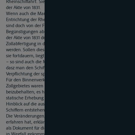
Rheinschiffahrt. Sie entsprechen den Art. 27. und 36. bis 41.
der Akte von 1831.
Wenn auch die Manifeste zunächst den Zweck hatten, die
Entrichtung der Rheinschiffahrts-Abgaben sicher zu stellen, so
sind doch von der Führung derselben auch die
Begünstigungen abhängig gemacht, welche im dritten Titel
der Akte von 1831 den Schifferne in Bezug auf die
Zollabfertigung in den einzelnen Uferstaaten gewährt
werden. Sollen diese Begünstigungen fortdauern, - und dasz
sie fortdauern, liegt unzweifelhaft im Interesse der Schiffahrt
– so sind auch die Manifeste nicht zu entbehren, es sei denn,
dasz man den Schiffern die jedenfalls für die lästigere
Verpflichtung der speziellen Deklaration auferelgen wollte.
Für den Binnenverkehr innerhalb eines und desselben
Zollgebietes waren dagegen die Manifeste nicht ferner
beizubehalten; es hätten dazu nur Rücksichten auf die
statische Erhebung aufordern könne, diese muszten indesz im
Hinblick auf die aus Verminderung des Schreibwerks den
Schiffern entstehende Erleichterung auszer Betracht bleiben.
Die Veränderungen, welche das Formular zu dem Manifeste
erfahren hat, erklären sich dadurch, dasz seine Bestimmung
als Dokument für die Erhebung der Rheinschiffahrts-Abgaben
in Wegfall gekommen ist.