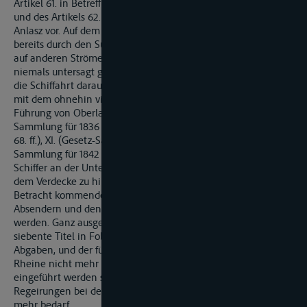
Artikel 61. in Betreff des Fahrens der Schiffer mit Anhängen
und des Artikels 62. wegen der Führung von Oberlast lag kein
Anlasz vor. Auf dem Oberrhein ist das Verbot des Artikel 61.
bereits durch den Supplementar-Artikel I. auszer Kraft gesetzt;
auf anderen Strömen ist das Fahren mit Anhang überhaupt
niemals untersagt gewesen; gleichwohl sind Nachtheile für
die Schiffahrt daraus nicht entstanden. Ebenso verhält es sich
mit dem ohnehin vilefach durchlöchterten Verbote der
Führung von Oberlast (cfr. Supplementar-Artikel II. (Gesetz-
Sammlung für 1836 S. 121. ff.), VI. (Gesetz-Sammlung für 1839 S.
68. ff.), XI. (Gesetz-Sammlung für 1841 S. 83. ff.), XV. (Gesetz-
Sammlung für 1842 S. 29 ff.). Ein polizieliches Interesse, den
Schiffer an der Unterbringung eines Theils seiner Ladung auf
dem Verdecke zu hindern, liegt nicht vor; die Wahrung der in
Betracht kommenden Privat-Interessen kann aber füglich den
Absendern und den Versicherungs-Gesellschaften überlassen
werden. Ganz ausgefallen sind ferner der zweite und der
siebente Titel in Folge der Aufhebung der Rheinschiffahrts-
Abgaben, und der fünfte Titel, welche Rangfahrten auf dem
Rheine nicht mehr vorkommen, und wenn sie wieder
eingeführt werden sollten, es jedenfalls der Mitwirkung der
Regeirungen bei der Regelung der Verhältnisse jetzt nicht
mehr bedarf.