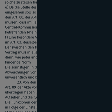
solche zu stellen haben, anzusehen (Art. 36.).
e) Da die Stelle des Ober-Aufsehers der Rheinschiffahrt
eingesehen soll, so hat im Art. 37., der sich im Uebrgen an
den Art. 88. der Akte vn 1831 anlehnt, vorgeschrieben werden
müssen, dasz im Falle der Einlegung der Berufung an die
Central-Kommission die Akten dieser unmittelbar von dem
betreffenden Rheinschiffahrts-Gerichte einzureichen seien.
f) Eine besondere Vereidigung der Richter auf die Akte, wie sie
im Art. 83. derselben vorge-schrieben ist, kann unterbleiben.
Der zwischen den beteilighten Regierungen abgeschlossene
Vertrag musz in allen Uferstaaten publizirt werden, und ist
dann, wie jeder andere Staats-Vertrag für die Gerichtshöfe
bindende Norm.
Die sonnstigen in den Art. 33. bis 40. enthaltenen
Abweichungen von den Art. 81. und ff. Der Akte sind
unwesentlich und bedürfen keiner näheren Erläuterung.
23. Von den Organen, Denen die Ufer-Regierungen im
Art. 89. der Akte von 1831 die Volziehung ihrer Vereinbarungen
übertragen haben, sind in vorliegenden Vertrage nur die vier
Aufseher und die Central-Kommission beibehalten worden.
Die Funktionen der Rheinzollbeambten (Artt. 89. Nr. 4.) haben
in Folge der Einstellung der Abgaben-Erhebung aufgehört. Die