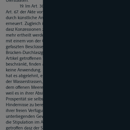
Uferstaaten.
19. Im Art. 30. haben die Uferstaaten einander die im
Art. 67. der Akte von 1831 enthaltene Zusdage, die Schiffahrt
durch künstliche Anlagen nicht behindern zu wollen,
erneuert. Zugleich ist die Bestimmung hinzugefügt worden,
dasz Konzessionen zu neuen Schiffsmühlen überhaupt nicht
mehr ertheilt werden sollen. Sodann ist in Uebereinstimmung
mit einem von der Central-Kommission im Jahre 1861
gefaszten Besclüsse die Unzulässigkeit der Erhebung von
Brücken-Durchlaszgebühren ausgesprochen. Die in diesem
Artikel getroffenen Verabredungen sind indesz auf den Rhein
beschränkt, finden also unterhalb Gorinchem und Krimpen
keine Anwendung. Die Königlich Niederländische Regierung
hat es abgelehnt, eine gleiche Verpflichtung auch bezüglich
der Wasserstrassen, welche die Verbindung des Rheines mit
dem offenen Meere vermittelt, zu übernehmen, nicht etwa,
weil es in ihrer Absicht liege, der Schiffahrt, an deren
Prosperität sie selbst das gröszte Interesse habe, dort
Hindernisse zu bereiten, sondern weil, sie eine Beschränkung
ihrer freien Verfügung über diese bereits der Elbe und Fluth
unterliegenden Gewässer nich für zulässig erachtete. Durch
die Stipulation im Alineza 2. des Art. 2 ist zwar Fürsorge
getroffen dasz der Schiffahrt der übrigen Uferstaaten der Weg