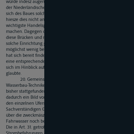
würde indesz augenscheinlich zu weit gehen, wenn man von
der Niederländischen Regierung verlangen wollte, dasz sie
sich des Baues solcher Brücken überhaupt enthalten sollte; es
hiesze dies nicht anderes, als ihr die Verbindung ihrer
wichtigste Handelsplätze durch Eisenbahnen unmöglich
machen. Dagegen darf allerdings verlangt werden, dasz sie
diese Brücken und namentlich den Durchlaszöffnungen eine
solche Einrichtung gebe, welche die Passage durch dieselben
möglichst wenig behindert. Die Niederländische Regierung
hat sich bereit finden lassen, im Schluszprotokoll unter Nr. 7.
eine entsprechende Erklärung abzugeben, bei welcher man
sich im Hinblick auf den Art. I der Akte beruhigen zu können
glaubte.
20. Gemeinschaftliche Strombefahrungen durch
Wasserbau-Techniker sämmtlicher Uferstaaten haben schon
bisher stattgefunden. Sie sind insofern von Nutzen, als
dadurch ein Bild von den Fortschritten der Stromkorrektion in
den einzelnen Uferstaaten gewonnen und den
Sachverständigen Gelegenheit geboten wird, ihre Ansicht
über die zweckmäszigsten Mittel zur Abhülfe der im
Fahrwasser noch bestehenden Mangen auszutauschen.
Die in Art. 31. getroffene Verabredung, dasz solche
Strombefahrungen auch in Zukunft statt-finden sollen,