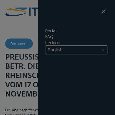
Portal
FAQ
Lexicon
Document
English
PREUSSISCHE DENKSCHRIFT
BETR. DIE REVIDIERTE
RHEINSCHIFFFAHRTS-AKTE
VOM 17 OKTOBER 1868, 3
NOVEMBER 1868
Die Rheinschiffahrts-Ordnung vom 31. März 1831 (Geset-