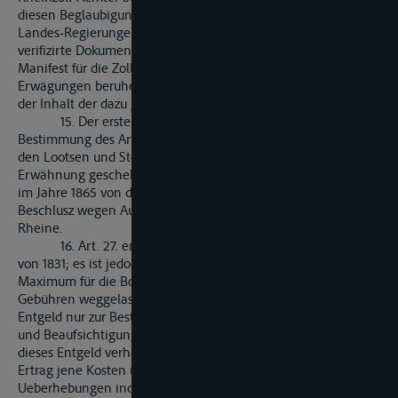
diesen Beglaubigungen zu beauftragen sein werden, kann den
Landes-Regierungen überlassen bleiben. Das soclhergestalt
verifizirte Dokument, der Floszschein, soll dann zugleich als
Manifest für die Zollabfertigung dienen. Auf diesen
Erwägungen beruhen die Festsetzungen im Artikel 25. und
der Inhalt der dazu gehörigen Anlage B.
15. Der erste Satz des Artikel 26. enthält die
Bestimmung des Artikels 60. der Akte von 1831, nur ist neben
den Lootsen und Steuerleuten noch der Wahrschauer
Erwähnung geschehen. Der zweite Satz gründet sich auf den
im Jahre 1865 von der Central-Kommission gefaszten
Beschlusz wegen Aufhebung des Lootsenzwanges auf dem
Rheine.
16. Art. 27. entspricht den Art. 55., 69. und 70. der Akte
von 1831; es ist jedoch das im Art. 69. vorgeschriebene
Maximum für die Bohlwerks-, Krahn-, Waage- und Magazin-
Gebühren weggelassen worden, weil die Festsetzung, dasz ein
Entgeld nur zur Bestreitung der nothwendigen Unterhaltings-
und Beaufsichtigungs-Kosten erhoben werden soll, und dasz
dieses Entgeld verhältniszmäszig herabzusetzen sei, wenn der
Ertrag jene Kosten übersteigt, die Schiffahrt gegen
Ueberhebungen ind gegen die Verwendung der von ihr