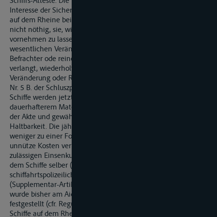
Schiffs-Atteste. Die fraglichen Untersuchungen müssen in
Interesse der Sicherheit des Waaren- und Personentransports
auf dem Rheine beibehalten werden. Es erschient indesz
nicht nöthig, sie, wie die Akte von 1831 vorschreibt, alljährlich
vornehmen zu lassen, vielmehr genügt es, dasz sie nach jeder
wesentlichen Veränderung oder Reparatur, und wenn der
Befrachter ode reine der Ufer-Regierungen es ausdrücklich
verlangt, wiederholt werden. Was als eine wesentliche
Veränderung oder Reparatur angesehen werden soll, ist unter
Nr. 5 B. der Schluszprotokolls näher bestimmt worden. Die
Schiffe werden jetzt bei Weitem besser und meist auch aus
dauerhafterem Material gebaut, als zur Zeit der Emanation
der Akte und gewähren deshalb die Garantie für eine längere
Haltbarkeit. Die jährlichen Untersuchungen sind mehr oder
weniger zu einer Formzalität geworden, die den Schiffern
unnütze Kosten verursacht. Die Bezeichnung der höchsten
zulässigen Einsenkungstiefe éuf dem Schiffs-Atteste, wie an
dem Schiffe selber (Alinea 3. des Art. 22.) ist aus
schiffahrtspolizeilichen Gründen nicht zu entbehren
(Supplementar-Artikel XIII. Ges.-Samml. Für 1841 S. 84.). Sie
wurde bisher am Aichen der Schiffe durch die Aich-Aemter
festgestellt (cfr. Regulativ für die gleichförmige Aichung der
Schiffe auf dem Rheine Anlage 3. zum Protokoll XIII. Der