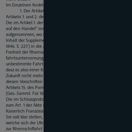
Im Einzelnen findet sich zu bemerken:
1. Der Artikel 1. entspricht im Wesentlichen den
Artikeln 1. und 2. der Konvention vom 31. März 1831.
Die im Artikel 1. der letzteren enthaltenen Worte “in Bezug
auf den Handel” sind im Préambule des Vertrages
aufgenommen, wo sie eine passendere Stelle finden. – Da der
Inhalt der Supplementar-Artikels XVIII. (Gesetz-Sammlung für
1846. S. 227.) in die Akte nicht übergegangen ist, so wird die
Freiheit der Rheinschiffahrt in Zukunft auch allen Dampfschif-
fahrtsunternemungen, mögen diese auf regelmäszige oder
unbestimmte Fahrten gerichtet sein, zu Statten kommen, so
dasz es also einer Konzession für soplche Unternehmungen in
Zukunft nicht mehr bedarf. Dem Zusatze: Abgesehen von
diesen Vorschriften u.s.sw. hat die Schlusz-bestimmung des
Artikels 15. des Pariser Friedens-Vertrages vom 30. März 1856
(Ges.-Samml. Für 1856 S. 557. ff.) als Vorbild gedient.
Die im Schluszprotokoll unter Nr. 1 enthaltene Erläuterung
zum Art. 1 der Akte ist auf den ausdrücklichen Wunsch der
Kaiserlich Französischen Regierung aufgenommen worden.
Sie soll klar stellen, dasz die besonderen Begünstigungen,
welche sich die Uferstaaten in Bezug auf die Behandlung der
zur Rheinschiffahrt gehörigen Schiffe zugesagt haben (Art. 4