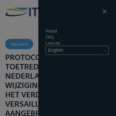
Portal
FAQ
Lexicon
Document
English
PROTOCOL BETREFFENDE DE
TOETREDING VAN
NEDERLAND TOT DE
WIJZIGINGEN WELKE DOOR
HET VERDRAG VAN
VERSAILLES ZIJN
AANGEBRACHT IN HET