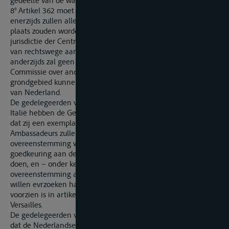
gedeelte van de waterweg tussen Rijn en Maas;
8° Artikel 362 moet in de volgende zin worden opgevat:
enerzijds zullen alle laterale kanalen en vaargeulen, die in de
plaats zouden worden gesteld van welk vak ook aan de
jurisdictie der Centrale Commissie onderworpen waterwegen,
van rechtswege aan die jurisdictie onder-worpen zijn, en
anderzijds zal geen uitbreiding van de jurisdictie der Centrale
Commissie over andere waterwegen op Nederlands
grondgebied kunnen plaats vinden zonder de toestemming
van Nederland.
De gedelegeerden van België, Frankrijk, Groot-Brittannië en
Italië hebben de Gedelegeerden van Nederland doen weten,
dat zij een exemplaar van dit Protocol aan de Conferentie der
Ambassadeurs zullen doen toekomen, met het verzoek deze
overeenstemming wel te willen goedkeuren, van die
goedkeuring aan de Nederlandse Regering mededeling te
doen, en – onder kennisgeving van de bepalingen dezer
overeenstemming aan Duitsland – de Duitse Regering te
willen evrzoeken haar toestemming er aan te geven, zoals dat
voorzien is in artikel 354, laatste lid, van het Verdrag van
Versailles.
De gedelegeerden van Nederland hebben te kennen gegeven
dat de Nederlandse Regering zo spoedig mogelijk tot de