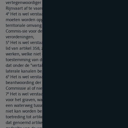
vertegenwoordiger naar de Centrale Commissie voor de
Rijnvaart af te vaardigen;
4° Het is wel verstaan, dat de bepalingen van artikel 356 niet
moeten worden opgevat als zouden zij prejudiciëren op de
territoriale omvang van de bevoegdheid der Centrale
Commis-sie voor de Rijnvaart, of op de rechtswaarde van haar
verordeningen;
5° Het is wel verstaan, dat de mededeling, bedoeld in het 2°
lid van artikel 358, zal voorafgaan aan de uitvoering van de
werken, welke niet ondernomen kunnen worden, dan na
toestemming van de Centrale Commissie voor de Rijnvaart en
dat onder de “vertakkingen”, voorzien in genoemd lid, de
laterale kanalen begrepen zijn;
6° Het is wel verstaan, dat artikel 359 niet prejudicieert op de
beantwoording der vraag of gedelegeerden van de Centrale
Commissie al of niet aangewezen zullen worden;
7° Het is wel verstaan, dat de toestemming van Nederland
voor het graven, wat betreft het Nederlands grondgebied, van
een waterweg tussen Rijn en Maas met grootdwarsprofiel,
niet kan worden beschouwd als voortvloeiend uit zijn
toetreding tot artikel 361 van het Verdrag van Versailles, en
dat genoemd artikel slechts betrekking heeft op het Duitse