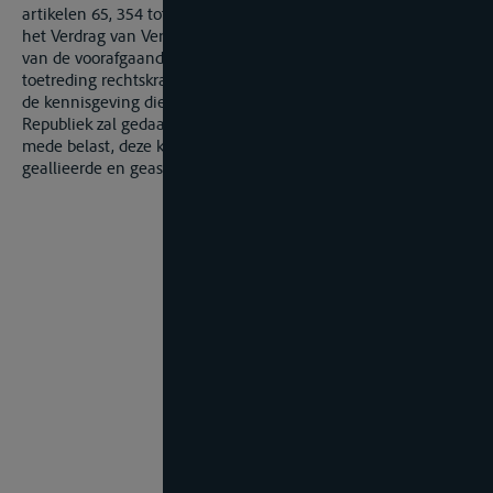
artikelen 65, 354 tot en met 356 en 358 tot en met 362 van
het Verdrag van Versailles zal toetreden, met inachtneming
van de voorafgaande punten. Men is oevreengekomen dat die
toetreding rechtskracht zal verkrijgen op de dag, volgende op
de kennisgeving die daarvan aan de Regering der Franse
Republiek zal gedaan worden, terwijl die Regering zich er
mede belast, deze kennisgeving mede te delen aan de andere
geallieerde en geassocieerde Mogendheden.