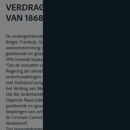
VERDRAG VAN MANNHEIM
VAN 1868, OP 21 JANUARI 1921
De ondergetekenden, Gedelegeerden en Reggeringen van
België, Frankrijk, Groot-Brittannië en Italië, handelende in
overeenstemming met het besluit van de Opperste Raad der
geallieerde en geassocieerde Mogendheden van de 2 October
1919, hetwelk bepaalt:
“Dat de voorzitter van de Vredesconferentie de Nederlandse
Regering zal uitnodigen deel te nemen aan de
onderhandelingen voorzien in artikel 354 van het Verdrag
met Duitsland aangaande de wijzigingen aan te brenegn in
het Verdrag van Mannhein van 1868;
Dat die onderhandelingen onder de auspiciën van de
Opperste Raad zullen plaats hebben, tussen de betrokken
geallieerde en geassocieerde Mogendheden, die, volgens de
bepalingen van artikel 365, vertegenwoordigd zullen zijn in
de Centrale Commissie voor de Rijnvaart, en de Regering van
Nederland”,
Zijn bijeengekomen te Parijs de 20 Maart en de 16 en 17 April