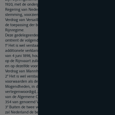
1920, met de ondergeteken-den, Gedelegeerden van de
Regering van Nederland, teneinde te geraken tot de overeen-
stemming, voorzien in het laatste lid van artikel 354 van het
Verdrag van Versailles van de 28 juni 1919, met betrekking tot
de toepassing der bepalingen van dat Verdrag aangaande het
Rijnregime.
Deze gedelegeerden zijn tot overeenstemming gekomen
omtrent de volgende punten:
1° Het is wel verstaan, dat de bepalingen, vervat in de
additionele verklaring van 18 september 1895 en het Verdrag
van 4 juni 1898, houdende wijziging van het Verdrag van 1868,
op de Rijnvaart zullen worden toegepast uit dezelfde hoofde
en op dezelfde voorwaarden als de bepalingen van het
Verdrag van Mannheim van 17 October 1868;
2° Het is wel verstaan, dat Nederland, op dezelfde
voorwaarden als de geallieerde en de geassocieerde
Mogendheden, in de Centrale Commissie voor de Rijnvaart
vertegenwoordigd, zal medewerken tot het tot stand brengen
van de Algemene Conventie, voorzien in de artikelen 338 en
354 van genoemd Verdrag;
3° Buiten de twee vertegenwoordigers, bedoeld in artikel 355,
zal Nederland de bevoegdheid hebben een derde