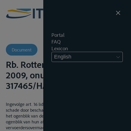
Portal
FAQ
Lexicon
Document
English
Rb. Rotterdam, 30 september
2009, onuitgegeven,
317465/HA ZA 08-2604
Ingevolge art. 16 lid 1 CMNI is de vervoerder aansprakelijk voor
schade door beschadiging van de goederen ontstaan tussen
het ogenblik van de inontvangstneming ten vervoer en het
ogenblik van hun aflevering, daargelaten zijn beroep op
vervoerdersovermacht. Ingevolge artikel 3 lid 2 CMNI vindt