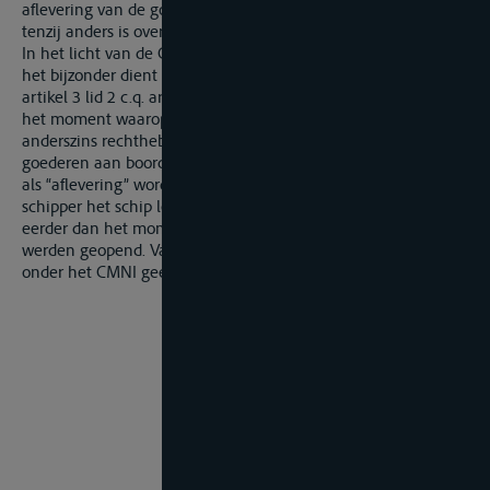
aflevering van de goederen plaats aan boord van het schip,
tenzij anders is overeengekomen.
In het licht van de CMNI als geheel en van artikel 10 lid 2 in
het bijzonder dient het begrip “aflevering” in de zin van
artikel 3 lid 2 c.q. artikel 16 lid 1 CMNI uitgelegd te worden als
het moment waarop de vervoerder de geadresseerd (of
anderszins rechthebbende) de gelegenheid geeft over de
goederen aan boord van het schip te beschikken. Aldus kan
als “aflevering” worden aangemerkt het moment dat de
schipper het schip losgereed verklaarde, ook al is dit moment
eerder dan het moment waarop de luiken van het schip
werden geopend. Vanaf dat moment draagt de vervoerder
onder het CMNI geen verantwoordelijkheid meer.