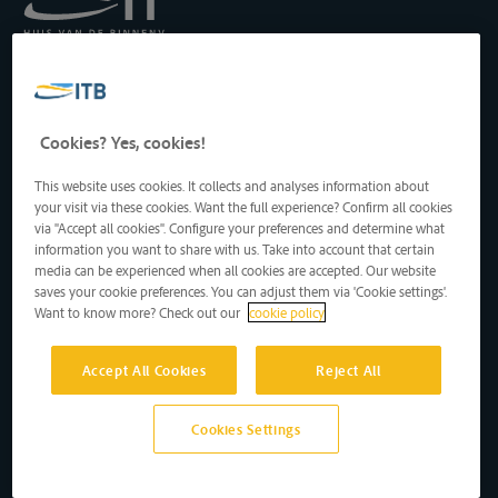
Royal Institute for
Transport by Inland
Waterways
Drukpersstraat 19
Cookies? Yes, cookies!
1000 Brussels, Belgium
Tel
: +32 2 217 09 67
This website uses cookies. It collects and analyses information about
http://www.itb-info.be
your visit via these cookies. Want the full experience? Confirm all cookies
itb-info@itb-info.be
via "Accept all cookies". Configure your preferences and determine what
information you want to share with us. Take into account that certain
media can be experienced when all cookies are accepted. Our website
saves your cookie preferences. You can adjust them via 'Cookie settings'.
Want to know more? Check out our
cookie policy
Accept All Cookies
Reject All
Copyright © 2024 vzw ITB asbl • Alle rechten voorbehouden
Privacy
Disclaimer
Cookies Settings
Site by D'M&S