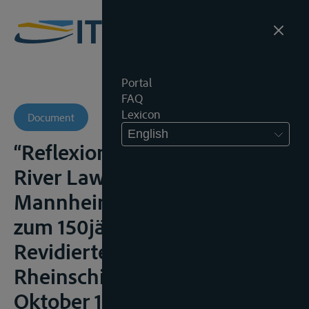
Portal
FAQ
Lexicon
Document
English
“Reflexions on International
River Law” in 150 Jahre
Mannheimer Akte. Festschrift
zum 150jährigen Bestehen der
Revidierten
Rheinschifffahrtsakte vom 17.
Oktober 1868, H. Kumper en