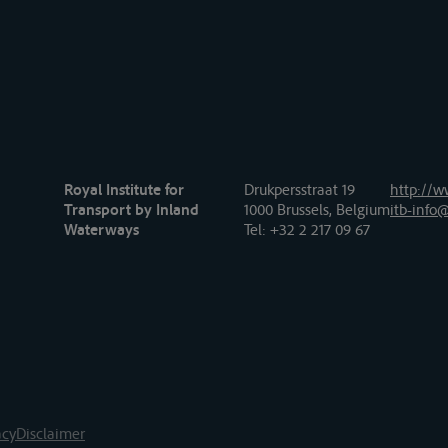
Royal Institute for
Drukpersstraat 19
http://w
Transport by Inland
1000 Brussels, Belgium
itb-info@
Waterways
Tel
: +32 2 217 09 67
acy
Disclaimer