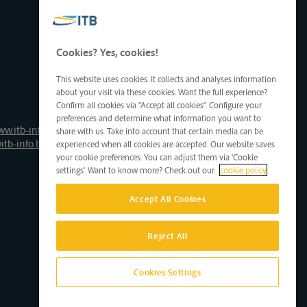
Cookies? Yes, cookies!
This website uses cookies. It collects and analyses information
about your visit via these cookies. Want the full experience?
Confirm all cookies via "Accept all cookies". Configure your
preferences and determine what information you want to
ww.itb-info.be
share with us. Take into account that certain media can be
itb-info.be
experienced when all cookies are accepted. Our website saves
your cookie preferences. You can adjust them via 'Cookie
settings'. Want to know more? Check out our
cookie policy
Accept All Cookies
Reject All
Cookies Settings
Site by D'M&S