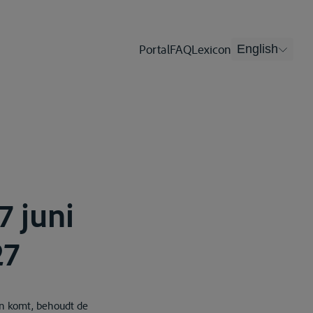
Portal
FAQ
Lexicon
English
7 juni
27
en komt, behoudt de