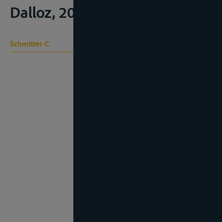
Dalloz, 2013, 19-34
Schmitter C.