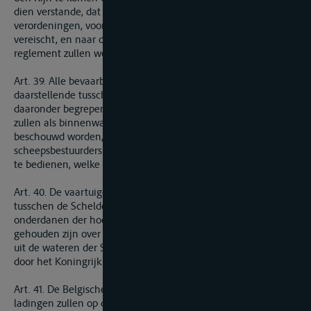
dien verstande, dat men zich zal gedragen naar de policie-
verordeningen, voor het behoud der algemeene veiligheid
vereischt, en naar de bepalingen, welke bij het te maken
reglement zullen worden vastgesteld.
Art. 39. Alle bevaarbare wegen, de gemeenschap
daarstellende tusschen de Wester-Schelde en den Rijn,
daaronder begrepen het Sloe, de Ooster-Schelde en de Maas,
zullen als binnenwateren tusschen die beide rivieren
beschouwd worden, en het zal mitsdien den schippers of
scheepsbestuurders vrijstaan zich van die bevaarbare wegen
te bedienen, welke hun het meest geschikt zullen voorkomen.
Art. 40. De vaartuigen gebruikt wordende tot de scheepvaart
tusschen de Schelde en den Rijn, en toebehoorende aan
onderdanen der hooge contracterende partijen, zullen niet
gehouden zijn over te laden of last te breken, bij het overgaan
uit de wateren der Schelde in die van den Rijn en vice versa
door het Koningrijk der Nederlanden.
Art. 41. De Belgische vaartuigen mitsgaders derzelver
ladingen zullen op den Nederlandschen Rijn alle regten en