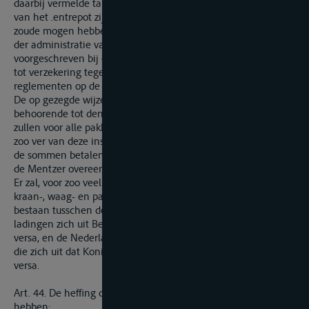
daarbij vermelde tarieven, onverschillig welke ook de plaats
van het .entrepot zij, die men onder de hierboven vermelde
zoude mogen hebben gekozen, behoudens de formaliteiten
der administratie van de in- en uitgaande regten,
voorgeschreven bij de algemeene Nederlandsche wetgeving,
tot verzekering tegen de sluikerij, en bij de plaatselijke
reglementen op de havenpolicie.
De op gezegde wijze in entrepot opgeslagen goederen, als
behoorende tot den handel tusschen Belgie en den Rijn,
zullen voor alle pakhuis-, kaai-, kraan- en waagregt, en voor
zoo ver van deze instellingen zal zijn gebruik gemaakt, slechts
de sommen betalen aangewezen als maximum in art. 69 van
de Mentzer overeenkomst.
Er zal, voor zoo veel de hoeveelheid betreft der gezegde kaai-,
kraan-, waag- en pakhuisregten, geen onderscheid kunnen
bestaan tusschen de Belgische vaartuigen en derzelver
ladingen zich uit Belgie naar den Rijn begevende en vice
versa, en de Nederlandsche schepen en derzei ver ladingen,
die zich uit dat Koningrijk naar den Rijn begeven en vice
versa.
Art. 44. De heffing der tollen, vastgesteld bij art. 42, zal plaats
hebben: