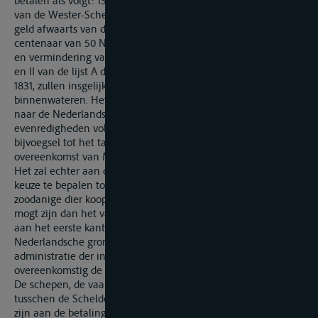
betalen als volgt: 13 1/4 cents Nederlandsch geld opwaarts,
van de Wester-Schelde naar den Rijn; 9 cents Nederlandsch
geld afwaarts van den Rijn naar de WesterSchelde, per
centenaar van 50 Nederlandsche ponden. De vermeerdering
en vermindering van dit regt, vastge[1]steld bij de tarieven I
en II van de lijst A der overeenkomst van Mentz van 31 Maart
1831, zullen insgelijks worden toegepast op de scheepvaart der
binnenwateren. Het vaste regt op bouw- en timmerhout, zal
naar de Nederlandsch cubieke el worden betaald, daarbij de
evenredigheden volgende, welke vastgesteld zijn bij het
bijvoegsel tot het tarief litt. C, gehecht aan gezegde
overeenkomst van Mentz.
Het zal echter aan de belanghebbenden vrijstaan hunne
keuze te bepalen tot het gewone regt van doorvoer voor
zoodanige dier koopwaren, voor welke dat regt minder hoog
mogt zijn dan het vaste regt, mits daarvan verklaring doende
aan het eerste kantoor bij het binnen komen van het
Nederlandsche grondgebied en de formaliteiten der
administratie der in- en uitgaande regten vervullende,
overeenkomstig de algemeene wetgeving op dat stuk.
De schepen, de vaart uitoefenende op de binnenwateren
tusschen de Schelde en den Rijn, zullen aldaar onderworpen
zijn aan de betaling der loods-, vuur-, tonnen- en