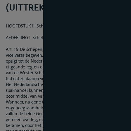
(UITTREKSEL)
HOOFDSTUK II. Scheepvaart.
AFDEELING I. Schelde.
Art. 16. De schepen, welke zich uit volle zee naar Belgie en
vice versa begeven, zullen aan geenerhande formaliteit met
opzigt tot de Nederlandsche administratie van in- en
uitgaande regten onderworpen zijn, gedurende de doorvaart
van de Wester Schelde en hare mondingen of gedurende den
tijd dat zij daarop verblijven.
Het Nederlandsche Gouvernement zal het toezigt tegen den
sluikhandel kunnen uitoefenen, zoo wel aan de oevers, als
door middel van vaartuigen op de rivier zelve.
Wanneer, na eene tweejarige ondervinding, de
ongenoegzaamheid dezer middelen mogt zijn gebleken,
zullen de beide Gouvernementen zich verstaan om, met
gemeen overleg, een krachtiger middel van toezigt te
beramen, door het nemen van andere maatregelen, het