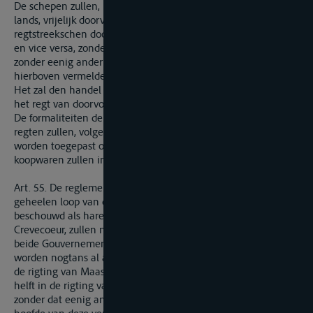
De schepen zullen, mits onder opvolging van de wetten des
lands, vrijelijk doorvaren met derzelver ladingen, in
regtstreekschen doorvoer uit de Nederlanden naar Frankrijk,
en vice versa, zonder tot last breken gehouden te zijn, en
zonder eenig ander regt te betalen dan het bij art. 50
hierboven vermelde.
Het zal den handel vrijstaan te kiezen tusschen dat regt en
het regt van doorvoer volgens het Belgische tarief.
De formaliteiten der administratie van in- en uitgaande
regten zullen, volgens de algemeene Belgische wetten,
worden toegepast op de schepen die geheel of gedeeltelijk
koopwaren zullen in of uitladen in de haven van Luik.
Art. 55. De reglementen en tarieven bepaald voor den
geheelen loop van de Zuid-Willemsvaart en de Dieze,
beschouwd als hare voortzetting tot aan de Beneden-Maas te
Crevecoeur, zullen niet dan met gemeen overleg tusschen de
beide Gouvernementen kunnen worden herzien. Die regten
worden nogtans al aanstonds verminderd met een derde in
de rigting van Maastricht naar 's Hertogenbosch, en met de
helft in de rigting van 's Hertogenbosch naar Maastricht,
zonder dat eenig ander regt of tol kunne worden ingesteld. Uit