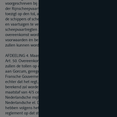
voorgeschreven bij de Mentzer conventie voor de uitoefening
der Rijnscheepvaart, en zulks zoowel met opzigt tot het
toezigt op den tol, als ten aanzien van de verpligtingen, door
de schippers of scheepsbestuurders, nopens hunne personen
en vaartuigen te vervullen. De ontduiking ten aanzien van de
scheepvaartregten zal naar de bepalingen derzelfde
overeenkomst worden gestraft, alles voor zoo verre die
voorwaarden ën bepalingen op gezegde binnenwateren
zullen kunnen worden toegepast.
AFDEELING 4. Maas.
Art. 50. Overeenkomstig de bepalingen van de Weener akte,
zullen de tollen op de Maas, van de Fransche grenzen af tot
aan Gorcum, geregeld worden volgens het decreet van het
Fransche Gouvernement van den 10 Brumaire XIV jaar, des
echter dat het regt, gevestigd op de breedte der schepen,
berekend zal worden volgens hunnen inhoud, naar den
maatstaf van 4/5 centimen Belgisch geld, per afstand van 5
Nederlandsche mijlen en per ton van eene cubieke
Nederlandsche el. De tonnenmeting derzelve zal plaats
hebben volgens het thans in beide landen van kracht zijnde
reglement op dat stuk, van den 20 October 1819, n°. 1.