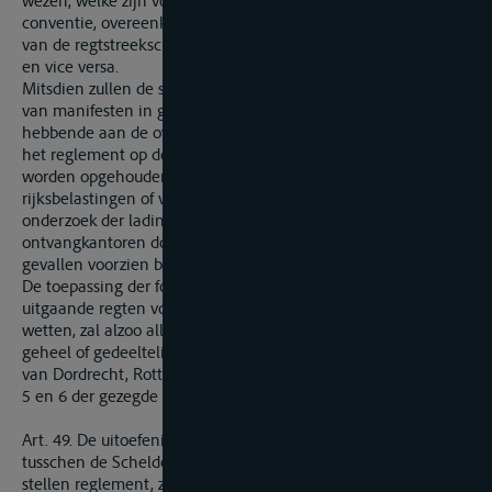
wezen, welke zijn voorgeschreven bij art. 39 der Mentzer
conventie, overeenkomstig hetgeen plaats heeft ten aanzien
van de regtstreeksche scheepvaart uit volle zee naar Gorcum
en vice versa.
Mitsdien zullen de schippers en scheepsbestuurders, voorzien
van manifesten in goeden en behoorlijken vorm en voldaan
hebbende aan de overige voorwaarden, voorgeschreven bij
het reglement op de Rijnscheepvaart, onderweg niet kunnen
worden opgehouden, onder voorwendsel van te heffen
rijksbelastingen of van een tot dat einde te bewerkstelligen
onderzoek der ladingen, anders dan aan een der
ontvangkantoren door de reglementen daargesteld of in de
gevallen voorzien bij art. 41 der overeenkomst van Mentz.
De toepassing der formaliteiten van de administratie der in en
uitgaande regten volgens de algemeene Nederlandsche
wetten, zal alzoo alleen te pas komen voor schepen, die
geheel of gedeeltelijk zullen laden of ontladen in de havens
van Dordrecht, Rotterdam of Amsterdam, overeenkomstig art.
5 en 6 der gezegde conventie.
Art. 49. De uitoefening der scheepvaart op de binnenwateren
tusschen de Schelde en den Rijn, overeenkomstig het daar te
stellen reglement, zal plaats hebben op de voorwaarden