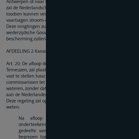
Antwerpen of naar Gent varende en vice versa. Van hare zijde
zal de Nederlandsche Regeering eene standplaats van
loodsen kunnen vestigen te Antwerpen, voor de dienst der
vaartuigen stroom-afwaarts.
Deze inrigtingen zullen wettiglijk erkend worden door de
wederzijdsche Gouvernementen, die aan dezelve hulp en
bescherming zullen verleenen.
AFDEELING 2 Kanaal van Terneuzen.
Art. 20. De afloop der Belgische wateren door het kanaal van
Terneuzen, zal plaats hebben overeenkomstig de bepalingen,
vast te stellen tusschen de wederzijds benoemde
commissarissen ter regeling van den afloop der Vlaamsche
wateren, zonder dat uit dien hoofde Belgie eenige schatting
aan de Nederlanden betale.
Deze regeling zal op de volgende grondslagen berusten, te
weten:
Na afloop der twee jaren, volgende op de
onderteekening van het tegenwoordige traktaat, zal het
gedeelte van het kanaal van Gent naar Terneuzen,
begrepen tusschen het Sas van Gent en de Wester-