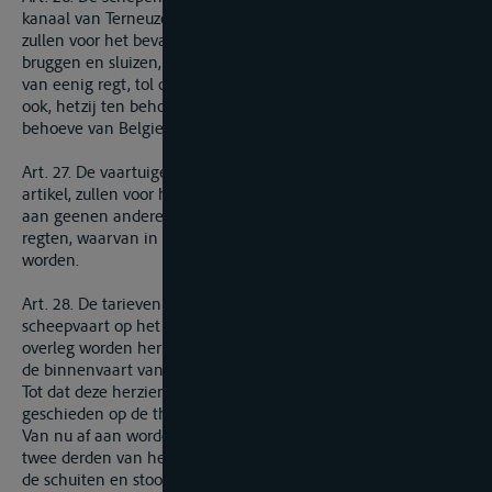
kanaal van Terneuzen naar Belgie te begeven of vice-versa,
zullen voor het bevaren van dat kanaal en de bediening van
bruggen en sluizen, niet onderworpen zijn aan de betaling
van eenig regt, tol of belooning, van welken naam of soort
ook, hetzij ten behoeve van de Nederlanden, hetzij ten
behoeve van Belgie.
Art. 27. De vaartuigen niet vermeld in het bovenstaande
artikel, zullen voor het bevaren van het kanaal van Terneuzen
aan geenen anderen tol of betaling onderworpen zijn, dan de
regten, waarvan in de navolgende artikelen zal gesproken
worden.
Art. 28. De tarieven en reglementaire verordeningen voor de
scheepvaart op het kanaal van Terneuzen, zullen met gemeen
overleg worden herzien ten aanzien van hunne toepassing op
de binnenvaart van dat kanaal.
Tot dat deze herziening plaats hebbe gehad, zal de inning
geschieden op de thans gebruikelijke wijze.
Van nu af aan worden de scheepvaartregten verminderd op
twee derden van het tegenwoordige tarief, en op de helft voor
de schuiten en stoombooten, eene openbare dienst op