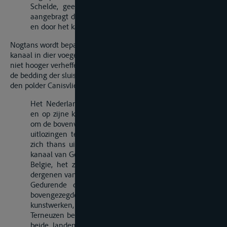
Schelde, geene andere wateren ontvangen, dan die
aangebragt door het bovengedeelte van gezegd kanaal
en door het kanaal van de Langeleede.
Nogtans wordt bepaald dat de afloop door laatstgemeld
kanaal in dier voege zal geregeld worden, dat het water zich
niet hooger verheffe dan 1 Nederlandsche el 50 duim, boven
de bedding der sluis van den ouden burg, naar de zijde van
den polder Canisvliet.
Het Nederlandsche gouvernement zal door zijne zorg
en op zijne kosten, de noodige werken doen uitvoeren
om de bovenvermelde uitkomst te verkrijgen, en nieuwe
uitlozingen te verschaffen aan alle de wateren, welke
zich thans uitstorten in het benedengedeelte van het
kanaal van Gent naar Terneuzen, en komende het zij uit
Belgie, het zij uit de Nederlanden, met uitzondering
dergenen van welke in § a hierboven gewaagd is.
Gedurende de beide jaren, tot de uitvoering der
bovengezegde werken benoodigd, zullen de
kunstwerken, welke zich aan het kanaal van Gent op
Terneuzen bevinden, bediend worden in het belang der
beide landen en op gelijke wijze als zulks vóór 1830