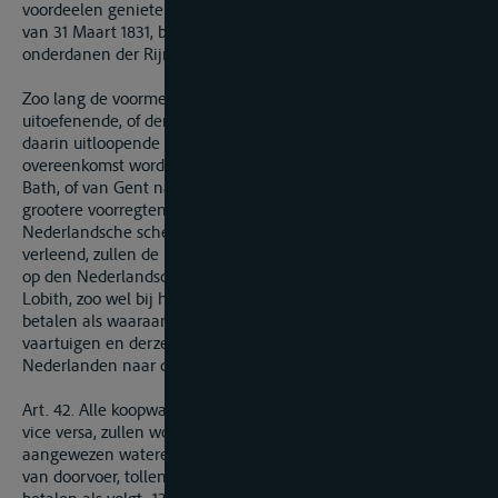
voordeelen genieten, welke bij de overeenkomst van Mentz,
van 31 Maart 1831, bedongen zijn ten behoeve van de
onderdanen der Rijnoeverstaten in het algemeen.
Zoo lang de voormelde vaartuigen, gezegde scheepvaart
uitoefenende, of derzelver ladingen, noch op den Rijn, en de
daarin uitloopende wateren, welke door dezelfde
overeenkomst worden bestuurd, noch van Antwerpen naar
Bath, of van Gent naar het Sas van Gent, eenige andere of
grootere voorregten zullen genieten, dan die welke aan de
Nederlandsche schepen of aan derzelver ladingen zijn
verleend, zullen de Belgische schepen en derzelver ladingen
op den Nederlandschen Rijn van Gorcum of Krimpen tot aan
Lobith, zoo wel bij het op- als afvaren, slechts dezelfde regten
betalen als waaraan onderworpen zijn de Nederlandsche
vaartuigen en derzelver ladingen, welke zich uit de
Nederlanden naar den Rijn, en vice versa begeven.
Art. 42. Alle koopwaren, welke uit Belgie naar den Rijn, en
vice versa, zullen worden doorgevoerd, langs de bij art. 39
aangewezen wateren, zullen, ter vervanging van alle regten
van doorvoer, tollen en andere van dien aard, een vast regt