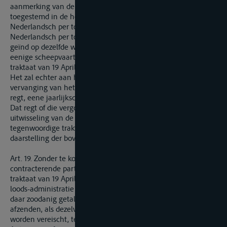
aanmerking van de daarstelling van nieuwe vuren,
toegestemd in de heffing van een regt van 3. centen
Nederlandsch per ton bij het opvaren, zoo mede 3 centen
Nederlandsch per ton bij het afvaren, hetwelk zal worden
geïnd op dezelfde wijze en door dezelfde agenten, als het
eenige scheepvaartsregt, vermeld in § 3 van art. 9 van het
traktaat van 19 April 1839.
Het zal echter aan het Belgische Gouvernement vrijstaan, ter
vervanging van het bij bovenstaande paragraaph vastgestelde
regt, eene jaarlijksche som van f 10,000 te betalen.
Dat regt of die vergoeding zal niet worden betaald, dan na de
uitwisseling van de bekrachtigingen der, naar luid van het
tegenwoordige traktaat, te maken reglementen en na de
daarstelling der bovengenoemde nieuwe vuren.
Art. 19. Zonder te kort te doen aan de regten der beide hooge
contracterende partijen, voortvloeijende uit art. 9, § 2 van het
traktaat van 19 April 1839, zal de Belgische Regering eene
loods-administratie te Vlissingen kunnen daarsteïlen en van
daar zoodanig getal loodsen naar Terneuzen kunnen
afzenden, als dezelve zal vermeenen voor deze standplaats te
worden vereischt, ten opzigte der schepen uit zee naar