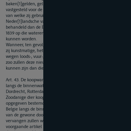
baken[1]gelden, gelijk mede aan de bijzondere regten
vastgesteld voor de kanalen en kunstmatige verbindingen,
van welke zij gebruik zouden maken, zonder dat echter de
Neder[1]landsche vaartuigen gunstiger kunnen worden
behandeld dan de Belgische, en zonder dat de op den April
1839 op die wateren van kracht zijnde tarieven verhoogd
kunnen worden.
Wanneer, ten gevolge van het openen van nieuwe wegen, het
zij kunstmatige, het zij natuurlijke, het noodig was voor die
wegen loods-, vuur-, tonnen- of bakengelden vast te stellen,
zoo zullen deze nieuwe regten geene andere noch hoogere
kunnen zijn dan die in de voormelde tarieven zijn begrepen.
Art. 43. De koopwaren, komende uit Belgie of van den Rijn
langs de binnenwateren, zullen in de entrepots van
Dordrecht, Rotterdam en Amsterdam worden toegelaten.
Zoodanige dier koopwaren, welke later zouden worden
opgegeven bestemd te zijn, het zij voor den Rijn, het zij voor
Belgie langs de binnenwateren, zullen insgelijks bevrijd zijn
van de gewone doorvoer-regten, die, voor dat geval,
vervangen zullen worden door het vaste regt bij het
voorgaande artikel bepaald, en door die begrepen in de