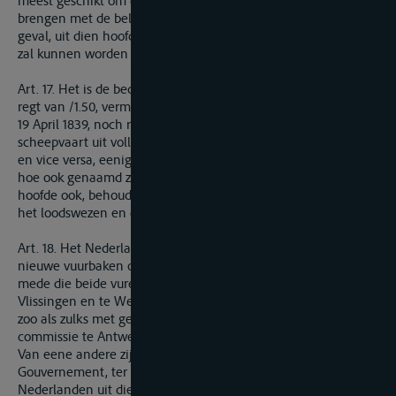
meest geschikt om dat toezigt in overeenstemming te
brengen met de belangen der scheepvaart, welke, in geen
geval, uit dien hoofde, aan hindernissen, kosten of oponthoud
zal kunnen worden blootgesteld.
Art. 17. Het is de bedoeling dat tegen betaling van het eenige
regt van /1.50, vermeld bij § 3 van art. 9 van het traktaat van
19 April 1839, noch regtstreeks, noch zijdelings, van de
scheepvaart uit volle zee naar Belgie langs de WesterSchelde
en vice versa, eenige andere regten, tollen of vergoedingen
hoe ook genaamd zullen kunnen worden geheven, uit welken
hoofde ook, behoudens hetgeen zal worden vastgesteld voor
het loodswezen en de vuurbaken.
Art. 18. Het Nederlandsche Gouvernement verbindt zich
nieuwe vuurbaken op te rigten te Terneuzen en te Bath, gelijk
mede die beide vuren, mitgaders de vuren, die reeds te
Vlissingen en te West-Capelle bestaan, te onderhouden, alles
zoo als zulks met gemeen overleg door de gemengde
commissie te Antwerpen zal worden vastgesteld.
Van eene andere zijde wordt door het Belgische
Gouvernement, ter vergoeding der kosten door de
Nederlanden uit dien hoofde te dragen, en vooral uit