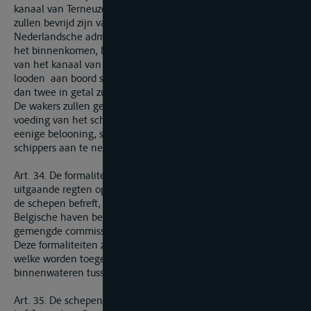
kanaal van Terneuzen en de Wester-Schelde en vice versa,
zullen bevrijd zijn van alle onderzoek en formaliteiten der
Nederlandsche administratie van in- en uitgaande regten, bij
het binnenkomen, bij het uitgaan, en gedurende het bevaren
van het kanaal van Terneuzen, behoudens het plaatsen van
looden aan boord stellen van wakers, welke echter niet meer
dan twee in getal zullen mogen zijn.
De wakers zullen genot hebben van het vuur, het licht en de
voeding van het scheepsvolk, doch het is hun verboden
eenige belooning, schadeloosstelling of betaling van de
schippers aan te nemen.
Art. 34. De formaliteiten der administratie van in- en
uitgaande regten op Nederlandsch grondgebied, voor zoo veel
de schepen befreft, welke zich van Gent naar eene andere
Belgische haven begeven, en vice versa, zullen door de
gemengde commissie te Antwerpen worden vastgesteld.
Deze formaliteiten zullen niet gestrenger mogen zijn dan die
welke worden toegelaten voor de scheepvaart op de
binnenwateren tusschen de Schelde en den Rijn.
Art. 35. De schepen, met koopwaren beladen ten doorvoer