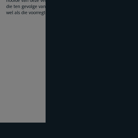
hoofde van deze verminderingen worden alle ontheffingen,
die ten gevolge van bijzondere voorregten verleend zijn, zoo
wel als die voorregten zelven, vernietigd.