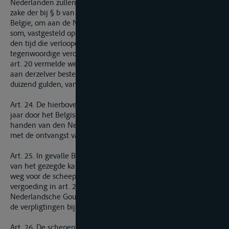
Nederlanden zullen te dragen hebben, zoo te dier zake, als ter
zake der bij § b van art. 20 aangewezen werken, verbindt zich
Belgie, om aan de Nederlanden te betalen eene jaarlijksche
som, vastgesteld op vijf en twintig duizend gulden, gedurende
den tijd die verloopen zal tusschen de dagteekening van het
tegenwoordige verdrag, en het oogenblik dat alle bij § b van
art. 20 vermelde werken geheel en al in staat zullen zijn om
aan derzelver bestemming te beantwoorden, en op vijftig
duizend gulden, van dat tijdstip af te rekenen.
Art. 24. De hierboven vermelde som zal bij het einde van elk
jaar door het Belgische Gouvernement gestort worden in
handen van den Nederlandschen Agent te Antwerpen, belast
met de ontvangst van het scheepvaartsregt op de Schelde.
Art. 25. In gevalle Belgie verklaarde af te zien van het gebruik
van het gezegde kanaal, en als middel van waterlozing, en als
weg voor de scheepvaart, alsdan zoude de betaling der
vergoeding in art. 23 vermeld, van zelve ophouden, gelijk het
Nederlandsche Gouvernement dan ontheven zoude zijn van
de verpligtingen bij voormeld 22ste artikel op zich genomen.
Art. 26. De schepen, komende uit zee, om zich langs het