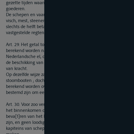
gezette tijden waarnemende voor het vervoer van reizigers of
goederen.
De schepen en vaartuigen uitsluitend beladen met verschen
visch, mest, steenen, kalk, steenkolen en turf, zullen insgelijks
slechts de helft betalen, der bij het voormelde tarief
vastgestelde regten.
Art. 29. Het getal tonnen der schepen en schuiten zal
berekend worden naar den maatstaf van 1 cubieke
Nederlandsche el, overeenkomstig de regelen, vastgesteld bij
de beschikking van 20 October 1819, nog in de beide landen
van kracht.
Op dezelfde wijze zal gehandeld worden met opzigt tot de
stoombooten ; doch zal het belastbaar getal tonnen slechts
berekend worden over die gedeelten van het ruim, welke
bestemd zijn om eene lading koopwaren te bergen.
Art. 30. Voor zoo ver er loodsen gebruikt werden, hetzij voor
het binnenkomen of verlaten van Terneuzen, hetzij voor het
beva[1]ren van het kanaal, zal zulks echter niet verpligtend
zijn, en geen loodsgeld zal mogen worden gevorderd van de
kapiteins van schepen, die geen gebruik van loodsen mogten