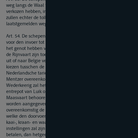
weg langs de Waal tusschen Rossum en Gorcum zullen
verkozen hebben, in plaats van de Beneden-Maas te volgen,
zullen echter de tollen slechts betalen naar den maatstaf van
laatstgemelden weg.
Art. 54. De schepen welke de Maas bevaren, zullen, zoo wel
voor den invoer tot inlandsch verbruik als voor den doorvoer,
het genot hebben van de Nederlandsche entrepots, die voor
de Rijnvaart zijn toegelaten, ten aanzien van de koopwaren
uit of naar Belgie verzonden, met de bevoegdheid om te
kiezen tusschen de betaling der regten, vastgesteld bij het
Nederlandsche tarief, en die van het regt vermeld in art. 4 der
Mentzer overeenkomst.
Wederkeerig zal het Belgische gouvernement het openbare
entrepot van Luik openen voor de koopwaren tot de
Maasvaart behoorende. Deze koopwaren zullen er kunnen
worden aangegeven, zoowel in doorvoer als ten verbruike,
overeenkomstig de wetten en tarieven des lands; diegenen
welke den doorvoer voortzetten, zullen (behalve de pakhuis-,
kaai-, kraan- en waaggelden, voor zoo veel van die
instellingen zal zijn gebruik gemaakt) geen ander regt
betalen, dan hetgeen in art. 50 hierboven vermeld is.