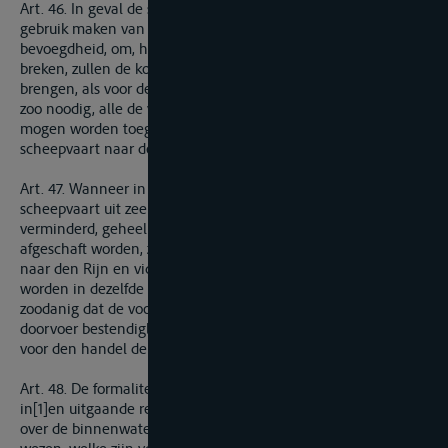
Art. 46. In geval de schippers of scheepsbestuurders mogten
gebruik maken van de hun bij het vorige artikel verleende
bevoegdheid, om, het zij gedeeltelijk, het zij geheel, last te
breken, zullen de koopwaren, zoowel voor het aan wal
brengen, als voor de overlading of het opslaan in entrepot,
zoo noodig, alle de voordeelen genieten, welke zijn of zouden
mogen worden toegestaan aan de Nederlandsche
scheepvaart naar den Rijn en vice versa.
Art. 47. Wanneer in het vervolg het vaste regt, gevestigd op de
scheepvaart uit zee naar Gorcum en vise versa, mogt
verminderd, geheel of gedeeltelijk teruggegeven, of geheel
afgeschaft worden, zal dat op de scheepvaart van de Schelde
naar den Rijn en vice versa insgelijks van zelf verminderd
worden in dezelfde evenredigheid, of geheel afgeschaft,
zoodanig dat de voorwaarden voor de scheepvaart en den
doorvoer bestendiglijk en in alle opzichten dezelfde blijven
voor den handel der beide landen.
Art. 48. De formaliteiten met opzigt tot de administratie der
in[1]en uitgaande regten in acht te nemen voor den doorvoer
over de binnenwateren, zonder lading of ontlading, zullen die