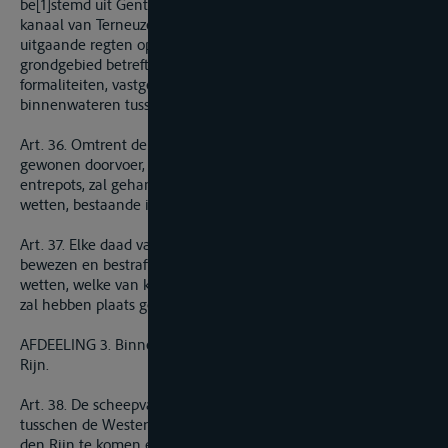
be[1]stemd uit Gent naar den Rijn en vice versa langs het
kanaal van Terneuzen, zullen, wat de administratie der in- en
uitgaande regten op Nederlandsch of op Belgisch
grondgebied betreft, alleenlijk onderworpen zijn aan de
formaliteiten, vastgesteld voor de scheepvaart op de
binnenwateren tusschen de Schelde en den Rijn.
Art. 36. Omtrent de koopwaren, bestemd, hetzij tot den
gewonen doorvoer, hetzij ten verbruike, of wel voor de
entrepots, zal gehandeld worden, respectivelijk volgens de
wetten, bestaande in de beide landen.
Art. 37. Elke daad van of poging tot sluikerij zal moeten
bewezen en bestraft worden, volgens de bepalingen der
wetten, welke van kracht zijn in het land, alwaar het misdrijf
zal hebben plaats gehad.
AFDEELING 3. Binnenwateren tusschen de Schelde en den
Rijn.
Art. 38. De scheepvaart op de Nederlandsche binnenwateren
tusschen de Wester-Schelde en den Rijn zal, om van Belgie op
den Rijn te komen en vice versa, wederkeerig vrij zijn, met