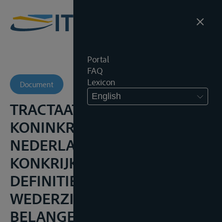
Portal
FAQ
Lexicon
Document
English
TRACTAAT TUSSEN HET
KONINKRIJK DER
NEDERLANDEN EN HET
KONKRIJK BELGIË TOT
DEFINITIEVE REGELING DER
WEDERZIJDSE RECHTEN EN
BELANGEN, 5 MEI 1842