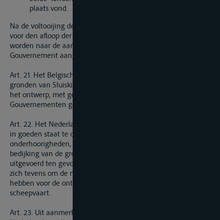
plaats vond.
Na de voltooijing der werken zullen die verrigtingen, zoo wel
voor den afloop der wateren als voor de scheepvaart, geregeld
worden naar de aanwijzingen der daarvoor door het Belgische
Gouvernement aangestelde agenten.
Art. 21. Het Belgische Gouvernement zal op deszelfs kosten de
gronden van Sluiskille kunnen doen bedijken, overeenkomstig
het ontwerp, met gemeen overleg door de beide
Gouvernementen goed te keuren.
Art. 22. Het Nederlandsche Gouvernement verbindt zich, om
in goeden staat te onderhouden het kanaal en zijne
onderhoorigheden, de buitenhaven van Terneuzen, de
bedijking van de gronden van Sluiskille en de werken
uitgevoerd ten gevolge van § b van art. 20. Hetzelve verbindt
zich tevens om de noodige verrigtingen te doen plaats
hebben voor de ontlasting der wateren en voor de
scheepvaart.
Art. 23. Uit aanmerking van de uitgaven, welke de