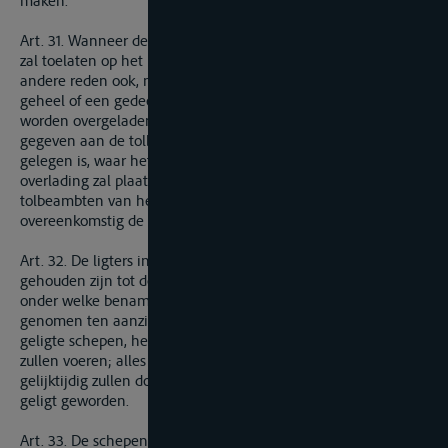
maken.
Art. 31. Wanneer de diepgang van een vaartuig hetzelve niet
zal toelaten op het kanaal te varen, of wanneer er, om welke
andere reden ook, noodzakelijkheid tot ligten bestaat, zal het
geheel of een gedeelte van deszelfs lading op ligters kunnen
worden overgeladen, nadat daarvan vooraf kennis zal zijn
gegeven aan de tolbeambten, wier post het naast bij de plaats
gelegen is, waar het ligten zal moeten ge[1]schieden. De
overlading zal plaats hebben onder het toezigt der
tolbeambten van het land, alwaar dezelve geschiedt,
overeenkomstig de bestaande wetten.
Art. 32. De ligters in bovenstaand artikel vermeld, zullen niet
gehouden zijn tot de betaling van eenig scheepvaartregt,
onder welke benaming ook. Hetzelfde zal worden in acht
genomen ten aanzien van het hout, aangebragt door de
geligte schepen, hetwelk deze schepen als vlot op sleeptouw
zullen voeren; alles voor zoo verre de ligters en het houtvlot
gelijktijdig zullen doorgaan met het vaartuig, welks lading is
geligt geworden.
Art. 33. De schepen, welke uit Belgie naar zee varen langs het