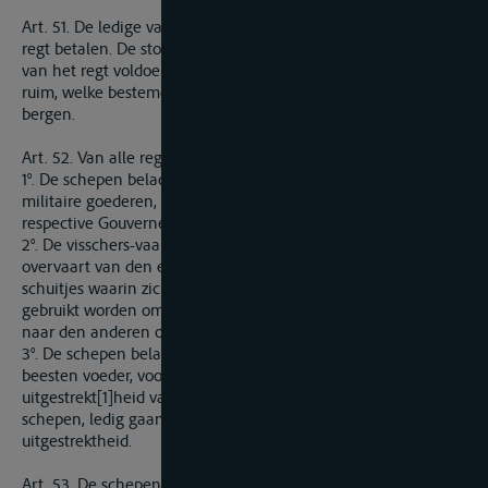
Art. 51. De ledige vaartuigen zullen slechts de helft van het
regt betalen. De stoombooten zullen insgelijks slechts de helft
van het regt voldoen en alleen voor de gedeelten van het
ruim, welke bestemd zijn om eene lading koopwaren te
bergen.
Art. 52. Van alle regten worden vrijgesteld:
1°. De schepen beladen met voorraad voor de legers en
militaire goederen, toebehoorende aan een van beide de
respective Gouvernementen.
2°. De visschers-vaartuigen; die welke dienen voor de
overvaart van den eenen Maas-oever naar den anderen; de
schuitjes waarin zich het scheepswant bevindt, en die welke
gebruikt worden om de trekpaarden van den eenen oever
naar den anderen over te zetten.
3°. De schepen beladen met mest, ongedorscht koren en
beesten voeder, voor rekening der pachters in de
uitgestrekt[1]heid van hunne bebouwing, zoo mede diezelfde
schepen, ledig gaande of terugkeerende over dezelfde
uitgestrektheid.
Art. 53. De schepen die, hetzij afwaarts, hetzij opwaarts, den