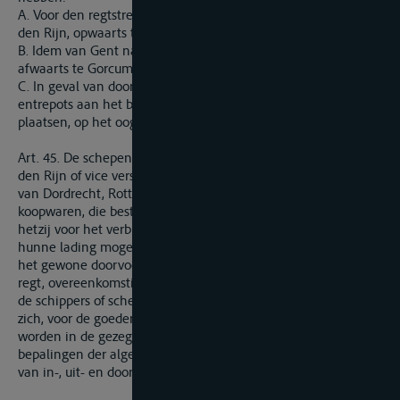
A. Voor den regtstreekschen doorvoer van Antwerpen naar
den Rijn, opwaarts te Bath, en afwaarts te Gorcum.
B. Idem van Gent naar den Rijn, opwaarts te Sas van Gent, en
afwaarts te Gorcum.
C. In geval van doorvoer, door middel van de Nederlandsche
entrepots aan het betalings-kantoor ter gezegde entrepot-
plaatsen, op het oogenblik van het verlaten dier entrepots.
Art. 45. De schepen, de vaart uitoefenende van Belgie naar
den Rijn of vice versa, zullen last mogen breken in de havens
van Dordrecht, Rotterdam of Amsterdam, aldaar ontladen de
koopwaren, die bestemd zullen zijn, hetzij voor de entrepots,
hetzij voor het verbruik in de Nederlanden, of wel aldaar
hunne lading mogen aanvullen, na te hebben voldaan, hetzij
het gewone doorvoerregt, hetzij het bij art. 42 vermelde vaste
regt, overeenkomstig de geverifieerde manifesten, waarvan
de schippers of scheepsbestuurders houders moeten zijn, en
zich, voor de goederen bestemd om ontladen of geladen te
worden in de gezegde zeehavens, gedragende naar de
bepalingen der algemeene Nederlandsche wet op de regten
van in-, uit- en doorvoer.