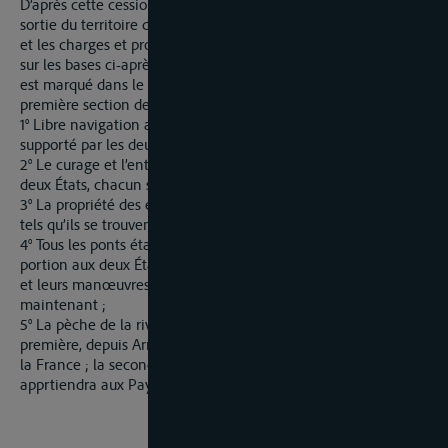
D’après cette cession, la Lys devient mitoyenne depuis sa
sortie du territoire d’Armentières jusqu’au territoire du Menin,
et les charges et profits qui en résultent demeureront réglés
sur les bases ci-après, se conformant pour les détails à ce qui
est marqué dans le procès-verbal de la délimitation de la
première section de la frontière:
1° Libre navigation avec les précautions du lit de la rivière
supporté par les deux États, chacun sur sa rive;
2° Le curage et l’entretien du lit de la rivière supporté par les
deux États, chacun sur sa rive;
3° La propriété des écluses et les droits de navigation coservés
tels qu’ils se trouvent maintenant fixés et établis;
4° Tous les ponts établis sur le Lys appartiendront par égale
portion aux deux États; ils seront entretenus à frais communs
et leurs manœuvres resteront telles qu’elles existent
maintenant ;
5° La pèche de la rivière sera divisée en deux parties : la
première, depuis Armentières jusqu’à la Deule appartiendra à
la France ; la seconde, depuis la Deule jusqu’à Menin,
apprtiendra aux Pays-Bas.