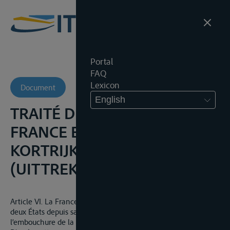
Portal
FAQ
Lexicon
Document
English
TRAITÉ DE LIMITES ENTRE LA
FRANCE ET LES PAYS BAS,
KORTRIJK, 28 MAART 1820
(UITTREKSEL)
Article VI. La France consent à ce que la Lys appartient aux
deux États depuis sa sortie du territoire d’Armentières jusqu’à
l’embouchure de la Deule.