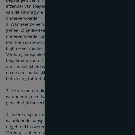
bepalingen van dit Verdrag die betrekking hebben op de
afzender van toepassing op de vervoerder en alle bepalingen
van dit Verdrag die betrekking hebben op de vervoerder op de
ondervervoerder.
2. Wanneer de vervoerder de uitvoering van het vervoer
geheel of gedeeltelijk heeft toevertrouwd aan een
ondervervoerder, ongeacht of dit gebeurt ter uitvoering van
een hem in de vervoerovereenkomst toegekend recht of niet,
blijft de vervoerder, overeenkomstig de bepalingen van dit
Verdrag, aansprakelijk voor het gehele vervoer. Alle
bepalingen van dit Verdrag die betrekking hebben op de
aansprakelijkheid van de vervoerder zijn ook van toepassing
op de aansprakelijkheid van de ondervervoerder met
betrekking tot het door deze laatste verrichte vervoer.
3. De vervoerder dient de afzender in elk geval te informeren
wanneer hij de uitvoering van het vervoer geheel of
gedeeltelijk toevertrouwt aan een ondervervoerder.
4. ledere afspraak met de afzender of de geadresseerde
waardoor de aansprakelijkheid van de vervoerder wordt
uitgebreid in overeenstemming met de bepalingen van dit
Verdrag, is alleen bindend voor de ondervervoerder voor zover