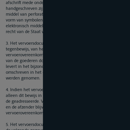
afschrift mede ondertekent. De ondertekening mag
handgeschreven zijn, gedrukt in facsimile, aangebracht door
middel van perforatie of stempel, worden weergegeven in de
vorm van symbolen of door elk ander mechanisch of
elektronisch middel, mits het procédé niet in strijd is met het
recht van de Staat waar het vervoersdocument is uitgegeven.
3. Het vervoersdocument levert bewijs, behoudens
tegenbewijs, van het sluiten en de inhoud van de
vervoerovereenkomst alsmede van de inontvangstneming
van de goederen door de vervoerder. Het vervoersdocument
levert in het bijzonder het vermoeden op dat de goederen als
omschreven in het document ten vervoer in ontvangst
werden genomen.
4. Indien het vervoersdocument een cognossement is, levert
alleen dit bewijs in de betrekkingen tussen de vervoerder en
de geadresseerde. Voor de betrekkingen tussen de vervoerder
en de afzender blijven de voorwaarden van de
vervoerovereenkomst doorslaggevend.
5. Het vervoersdocument bevat behalve de aanduiding ervan,