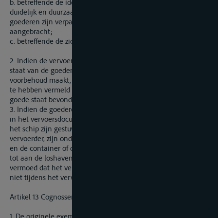
b. betreffende de identificatiemarkeringen, indien deze niet
duidelijk en duurzaam op de goederen zelf of, indien de
goederen zijn verpakt, op de vaten of de verpakkingen zijn
aangebracht;
c. betreffende de zichtbare staat van de goederen.
2. Indien de vervoerder geen melding maakt van de zichtbare
staat van de goederen of ten aanzien hiervan geen
voorbehoud maakt, wordt hij geacht in het vervoersdocument
te hebben vermeld dat de goederen zich in een zichtbaar
goede staat bevonden.
3. Indien de goederen, in overeenstemming met de gegevens
in het vervoersdocument, in een container of in ruimen van
het schip zijn gestuwd die door andere personen dan de
vervoerder, zijn ondergeschikten of lasthebbers zijn verzegeld,
en de container of de zegels niet beschadigd of verbroken zijn
tot aan de loshaven of de plaats van aflevering, wordt
vermoed dat het verlies of de beschadiging van de goederen
niet tijdens het vervoer heeft plaatsgevonden.
Artikel 13 Cognossement
1. De originele exemplaren van een cognossement zijn