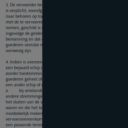
3. De vervoerder bepaalt welk schip moet worden gebruikt. Hij
is verplicht, voorafgaand aan en bij aanvang van de reis, er
naar behoren op toe te zien dat het schip, rekening houdend
met de te vervoeren goederen, geschikt is om de lading in te
nemen, geschikt is om te varen en voorzien is van de
ingevolge de geldende regelgeving vereiste uitrusting en
bemanning en dat de voor het vervoer van de betrokken
goederen vereiste nationale en internationale vergunningen
aanwezig zijn.
4. Indien is overeengekomen het vervoer te verrichten met
een bepaald schip of een bepaald type schip, is de vervoerder,
zonder toestemming van de afzender, slechts gerechtigd de
goederen geheel of gedeeltelijk te laden of over te laden op
een ander schip of een ander type schip,
a. bij omstandigheden zoals laagwater, aanvaringen of
andere stremmingen van het scheepsverkeer die ten tijde van
het sluiten van de vervoerovereenkomst niet te voorzien
waren en die het laden of overladen van de goederen
noodzakelijk maken voor de uitvoering van de
vervoerovereenkomst en wanneer de vervoerder niet binnen
een passende termijn instructies van de afzender kan