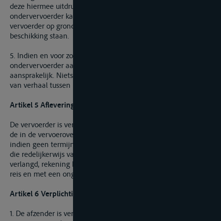
deze hiermee uitdrukkelijk en schriftelijk heeft ingestemd. De
ondervervoerder kan zich beroepen op alle verweren die de
vervoerder op grond van de vervoerovereenkomst ter
beschikking staan.
5. Indien en voor zover zowel de vervoerder als de
ondervervoerder aansprakelijk zijn, zijn zij hoofdelijk
aansprakelijk. Niets in dit artikel doet afbreuk aan het recht
van verhaal tussen hen.
Artikel 5 Afleveringstermijn
De vervoerder is verplicht de goederen af te leveren binnen
de in de vervoerovereenkomst overeengekomen termijn of,
indien geen termijn is overeengekomen, binnen de termijn
die redelijkerwijs van een zorgvuldig vervoerder mag worden
verlangd, rekening houdend met de omstandigheden van de
reis en met een ongehinderde vaart.
Artikel 6 Verplichtingen van de afzender
1. De afzender is verplicht de uit hoofde van de