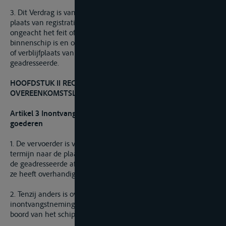
3. Dit Verdrag is van toepassing ongeacht de nationaliteit,
plaats van registratie of thuishaven van het schip en
ongeacht het feit of het schip een zeeschip of een
binnenschip is en ongeacht de nationaliteit, woonplaats, zetel
of verblijfplaats van de vervoerder, de afzender of de
geadresseerde.
HOOFDSTUK II RECHTEN EN VERPLICHTINGEN VAN DE
OVEREENKOMSTSLUITENDE PARTIJEN
Artikel 3 Inontvangstneming, vervoer en aflevering van de
goederen
1. De vervoerder is verplicht de goederen binnen de gestelde
termijn naar de plaats van aflevering te vervoeren en deze bij
de geadresseerde af te leveren in dezelfde staat als waarin hij
ze heeft overhandigd gekregen.
2. Tenzij anders is overeengekomen vinden de
inontvangstneming en aflevering van de goederen plaats aan
boord van het schip.