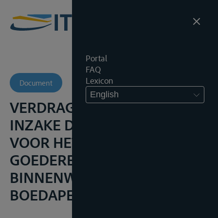
Portal
FAQ
Lexicon
Document
English
VERDRAG VAN BOEDAPEST
INZAKE DE OVEREENKOMST
VOOR HET VERVOER VAN
GOEDEREN OVER DE
BINNENWATEREN (CMNI),
BOEDAPEST, 22 JUNI 2001