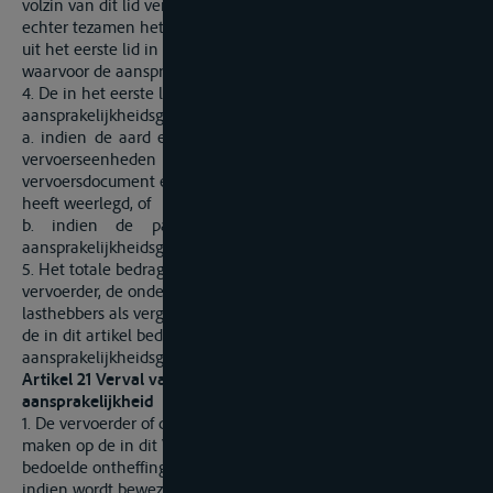
volzin van dit lid verschuldigde schadevergoedingen mogen
echter tezamen het bedrag niet te boven gaan dat voortvloeit
uit het eerste lid in geval van volledig verlies van de goederen
waarvoor de aansprakelijkheid ontstaan is.
4. De in het eerste lid genoemde maximale
aansprakelijkheidsgrenzen zijn niet van toepassing:
a. indien de aard en hogere waarde van de goederen of de
vervoerseenheden uitdrukkelijk zijn vermeld in het
vervoersdocument en de vervoerder deze bijzonderheden niet
heeft weerlegd, of
b. indien de partijen uitdrukkelijk hogere maximale
aansprakelijkheidsgrenzen zijn overeengekomen.
5. Het totale bedrag dat voor dezelfde schade door de
vervoerder, de ondervervoerder en hun ondergeschikten en
lasthebbers als vergoeding verschuldigd is, mag de som van
de in dit artikel bedoelde maximale
aansprakelijkheidsgrenzen niet te boven gaan.
Artikel 21 Verval van het recht op beperking van
aansprakelijkheid
1. De vervoerder of de ondervervoerder kan geen aanspraak
maken op de in dit Verdrag of in de vervoerovereenkomst
bedoelde ontheffingen en beperkingen van aansprakelijkheid,
indien wordt bewezen dat de schade veroorzaakt is door een