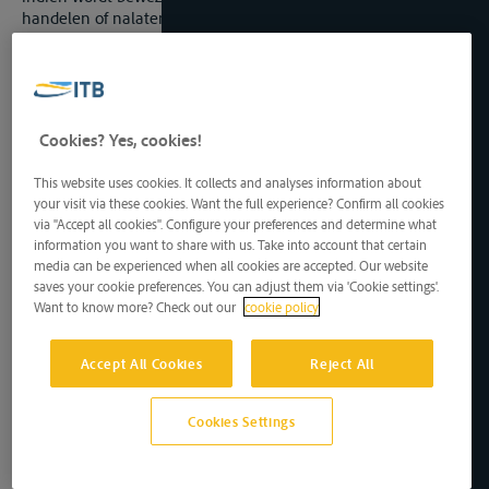
handelen of nalaten van hemzelf, hetzij met de opzet een
dergelijke schade te veroorzaken, hetzij als gevolg van
roekeloos gedragen in de wetenschap dat een dergelijke
schade er waarschijnlijk uit zou voortvloeien.
2. De voor de vervoerder of ondervervoerder optredende
ondergeschikten en lasthebbers kunnen evenmin aanspraak
Cookies? Yes, cookies!
maken op de in dit Verdrag of in de vervoerovereenkomst
bedoelde ontheffingen en beperkingen van aansprakelijkheid,
This website uses cookies. It collects and analyses information about
indien wordt bewezen dat zij de schade hebben veroorzaakt
your visit via these cookies. Want the full experience? Confirm all cookies
op de in het eerste lid omschreven wijze.
via "Accept all cookies". Configure your preferences and determine what
Artikel 22 Toepassing van de ontheffingen en beperkingen
information you want to share with us. Take into account that certain
van aansprakelijkheid
media can be experienced when all cookies are accepted. Our website
De in dit Verdrag voorziene of in de vervoerovereenkomst
saves your cookie preferences. You can adjust them via 'Cookie settings'.
overeengekomen ontheffingen en beperkingen zijn van
Want to know more? Check out our
cookie policy
toepassing op elke vordering wegens verlies, schade of te late
aflevering van de in de vervoerovereenkomst bedoelde
Accept All Cookies
Reject All
goederen, ongeacht of deze vordering is gebaseerd op een
vervoerovereenkomst, op onrechtmatige daad of op een
andere rechtsgrond.
Cookies Settings
HOOFDSTUK VI TERMIJN VOOR HET INSTELLEN VAN
VORDERINGEN
Artikel 23 Mededeling van schade