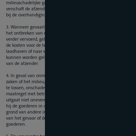
milieuschadelijke goederen een vergunning vereist is,
verschaft de afzender de noodzakelijke documenten uiterlijk
bij de overhandiging van de goederen.
3. Wanneer gevaarlijke of milieuschadelijke goederen door
het ontbreken van een administratieve vergunning niet
verder vervoerd, gelost of afgeleverd kunnen worden, komen
de kosten voor de terugreis van de goederen naar de
laadhaven of naar een meer nabijgelegen plaats waar ze
kunnen worden gelost en afgeleverd of verwijderd, ten laste
van de afzender.
4. In geval van onmiddellijk gevaar voor personen, materiële
zaken of het milieu, is de vervoerder gerechtigd de goederen
te lossen, onschadelijk te maken, of, mits een dergelijke
maatregel met betrekking tot het gevaar dat van de goederen
uitgaat niet onevenredig is, te vernietigen, ook indien hij vóór
hij de goederen in ontvangst nam in kennis was gesteld of op
grond van andere informatie op de hoogte was van de aard
van het gevaar of de milieurisico’s, inherent aan deze
goederen.