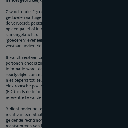
handel gebruikelijk document;
7. wordt onder “goederen” niet begrepen gesleepte of
geduwde vaartuigen, noch de bagage noch de voertuigen van
de vervoerde personen; indien de goederen in een container,
op een pallet of in of op een soortgelijke vervoerseenheid zijn
samengebracht of indien zij zijn verpakt, wordt onder
“goederen” eveneens deze vervoerseenheid of verpakking
verstaan, indien deze door de afzender wordt verschaft;
8. wordt verstaan onder “schriftelijk”, tenzij de betrokken
personen anders zijn overeengekomen, ook de situatie waarbij
informatie wordt doorgegeven via elektronische, optische of
soortgelijke communicatiemiddelen, met inbegrip van, doch
niet beperkt tot, telegrammen, telefaxen, telexberichten,
elektronische post of elektronische gegevensuitwisseling
(EDI), mits de informatie beschikbaar blijft om vervolgens als
referentie te worden gebruikt;
9. dient onder het overeenkomstig dit Verdrag toepasselijke
recht van een Staat te worden verstaan, de in deze Staat
geldende rechtsnormen met uitzondering van de
rechtsnormen van het internationale privaatrecht.