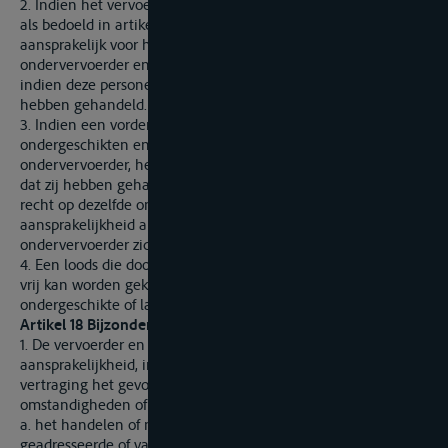
2. Indien het vervoer wordt verricht door een ondervervoerder
als bedoeld in artikel 4, is de vervoerder eveneens
aansprakelijk voor het handelen en nalaten van de
ondervervoerder en diens ondergeschikten en lasthebbers,
indien deze personen in de uitoefening van hun functie
hebben gehandeld.
3. Indien een vordering wordt ingesteld tegen de
ondergeschikten en lasthebbers van de vervoerder of van de
ondervervoerder, hebben deze personen, indien zij bewijzen
dat zij hebben gehandeld in de uitoefening van hun functie,
recht op dezelfde ontheffingen en dezelfde beperkingen van
aansprakelijkheid als die waarop de vervoerder of de
ondervervoerder zich krachtens dit Verdrag kan beroepen.
4. Een loods die door een autoriteit wordt aangewezen en niet
vrij kan worden gekozen, wordt niet beschouwd als
ondergeschikte of lasthebber in de zin van het eerste lid.
Artikel 18 Bijzondere ontheffingen van aansprakelijkheid
1. De vervoerder en de ondervervoerder zijn ontheven van
aansprakelijkheid, indien het verlies, de schade of de
vertraging het gevolg is van één van de hierna opgesomde
omstandigheden of risico's:
a. het handelen of nalaten van de afzender, van de
geadresseerde of van de persoon die beschikkingsbevoegd is;