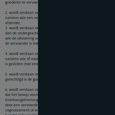
goederen te vervoeren over de binnenwateren;
2. wordt verstaan onder “vervoerder”, een ieder door wie of
namens wie een vervoerovereenkomst is gesloten met een
afzender;
3. wordt verstaan onder “ondervervoerder”, een ieder, anders
dan de ondergeschikte of lasthebber van de vervoerder, aan
wie de uitvoering van het vervoer geheel of gedeeltelijk door
de vervoerder is toevertrouwd;
4. wordt verstaan onder “afzender”, een ieder door wie of
namens wie of voor wiens rekening een vervoerovereenkomst
is gesloten met een vervoerder;
5. wordt verstaan onder “geadresseerde”, de persoon die
gerechtigd is de goederen in ontvangst te nemen;
6. wordt verstaan onder “vervoersdocument”, een document
dat het bewijs vormt van een vervoerovereenkomst en dat de
inontvangstneming of het aan boord nemen van goederen
door een vervoerder aantoont, opgemaakt in de vorm van een
cognossement of vrachtbrief of in de vorm van elk ander in de