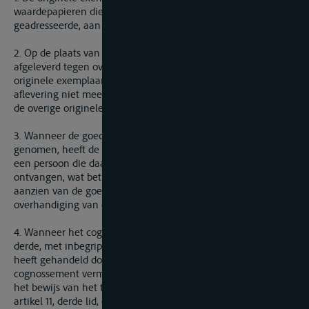
waardepapieren die zijn gesteld op naam van de
geadresseerde, aan order of aan toonder.
2. Op de plaats van aflevering worden de goederen slechts
afgeleverd tegen overhandiging van het eerst overgelegde
originele exemplaar van het cognossement; daarna kan de
aflevering niet meer worden geëist tegen overhandiging van
de overige originele exemplaren.
3. Wanneer de goederen door de vervoerder in ontvangst zijn
genomen, heeft de overhandiging van het cognossement aan
een persoon die daardoor gerechtigd is de goederen te
ontvangen, wat betreft het verkrijgen van rechten ten
aanzien van de goederen, dezelfde gevolgen als de
overhandiging van de goederen zelf.
4. Wanneer het cognossement is overgedragen aan een
derde, met inbegrip van de geadresseerde, die te goeder trouw
heeft gehandeld door zich te baseren op de in het
cognossement vermelde omschrijving van de goederen, kan
het bewijs van het tegengestelde van het vermoeden van
artikel 11, derde lid, en artikel 12, tweede lid, niet tegen hem