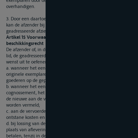
exemplaren door deze aan een andere persoon te
overhandigen.
3. Door een daartoe strekkende vermelding in de vrachtbrief
kan de afzender bij de uitgifte hiervan ten gunste van de
geadresseerde afzien van zijn beschikkingsrecht.
Artikel 15 Voorwaarden voor het uitoefenen van het
beschikkingsrecht
De afzender of, in de gevallen van artikel 14, tweede en derde
lid, de geadresseerde, dient, indien hij zijn beschikkingsrecht
wenst uit te oefenen,
a. wanneer het een cognossement betreft, hiervan alle
originele exemplaren over te leggen vóór de aankomst van de
goederen op de geplande plaats van aflevering;
b. wanneer het een ander vervoersdocument betreft dan een
cognossement, het vervoersdocument over te leggen waarin
de nieuwe aan de vervoerder gegeven instructies dienen te
worden vermeld;
c. aan de vervoerder alle door de uitvoering van de instructies
ontstane kosten en schaden te vergoeden;
d. bij lossing van de goederen vóór aankomst op de geplande
plaats van aflevering, de totale overeengekomen vracht te
betalen, tenzij in de vervoerovereenkomst anders is bepaald.