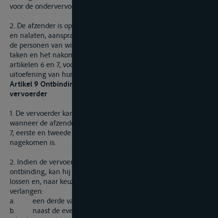
voor de ondervervoerder
2. De afzender is op gelijke wijze als voor zijn eigen handelen
en nalaten, aansprakelijk voor het handelen en nalaten van
de personen van wie hij zich bedient bij het verrichten van de
taken en het nakomen van de verplichtingen genoemd in de
artikelen 6 en 7, voor zover deze personen handelen in de
uitoefening van hun functie.
Artikel 9 Ontbinding van de vervoerovereenkomst door de
vervoerder
1. De vervoerder kan de vervoerovereenkomst ontbinden
wanneer de afzender zijn in artikel 6, tweede lid, of in artikel
7, eerste en tweede lid, bedoelde verplichtingen niet
nagekomen is.
2. Indien de vervoerder gebruikmaakt van zijn recht tot
ontbinding, kan hij de goederen op kosten van de afzender
lossen en, naar keuze, betaling van de volgende bedragen
verlangen:
a. een derde van de overeengekomen vracht; of
b. naast de eventuele overliggelden, een