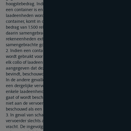
hoogstebedrag. Indien het collo of de andere laadeenheid
een container is en in het vervoersdocument geen colli of
laadeenheden worden aangegeven als zijnde verpakt in een
container, komt in de plaats van 666.67 rekeneenheden een
bedrag van 1.500 rekeneenheden voor de container zonder de
daarin samengebrachte goederen, plus 25.000
rekeneenheden extra voor de in de container
samengebrachte goederen.
2. Indien een container, pallet of soortgelijke vervoerseenheid
wordt gebruikt voor het samenbrengen van goederen, wordt
elk collo of laadeenheid waarvan in het vervoersdocument is
aangegeven dat deze zich in of op dievervoerseenheid
bevindt, beschouwd als een collo of een andere laadeenheid.
In de andere gevallen worden de goederen die zich in of op
een dergelijke vervoerseenheid bevinden beschouwd als een
enkele laadeenheid. Indien de vervoerseenheid zelf verloren
gaat of wordt beschadigd, wordt deze eenheid, indien deze
niet aan de vervoerder toebehoort of door hem is verschaft,
beschouwd als een aparte laadeenheid.
3. In geval van schade als gevolg van te late aflevering is de
vervoerder slechts aansprakelijk voor enkel het bedrag van de
vracht. De ingevolge het eerste lid van dit artikel en de eerste