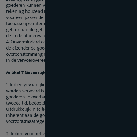
goederen kunnen veroorzaken. Bovendien draagt de afzender,
rekening houdend met het overeengekomen vervoer, zorg
voor een passende markering in overeenstemming met de
toepasselijke internationale of nationale regelgeving of, bij
gebrek aan dergelijke regelgeving, in overeenstemming met
de in de binnenvaart algemeen erkende regels en gebruiken.
4. Onverminderd de verplichtingen van de vervoerder, moet
de afzender de goederen laden, stuwen en vastzetten in
overeenstemming met de gebruiken in de binnenvaart, tenzij
in de vervoerovereenkomst anders is bepaald.
Artikel 7 Gevaarlijke of milieuschadelijke goederen
1. Indien gevaarlijke of milieuschadelijke goederen moeten
worden vervoerd is de afzender verplicht, alvorens de
goederen te overhandigen, en in aanvulling op de in artikel 6,
tweede lid, bedoelde gegevens, de vervoerder schriftelijk en
uitdrukkelijk in te lichten over het gevaar en de milieurisico’s
inherent aan de goederen, alsmede over de te nemen
voorzorgsmaatregelen.
2. Indien voor het vervoer van de gevaarlijke of