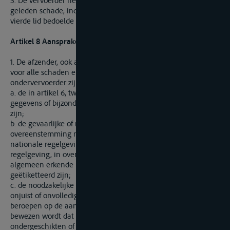
5. De vervoerder heeft recht op vergoeding van de door hem
geleden schade, indien hij gerechtigd is om de in het derde of
vierde lid bedoelde maatregelen te nemen.
Artikel 8 Aansprakelijkheid van de afzender
1. De afzender, ook al heeft deze geen schuld, is aansprakelijk
voor alle schaden en kosten die voor de vervoerder of
ondervervoerder zijn ontstaan als gevolg van het feit dat:
a. de in artikel 6, tweede lid, of artikel 7, eerste lid, bedoelde
gegevens of bijzonderheden ontbreken, onjuist of onvolledig
zijn;
b. de gevaarlijke of milieuschadelijke goederen niet in
overeenstemming met de toepasselijke internationale of
nationale regelgeving of, bij gebrek aan dergelijke
regelgeving, in overeenstemming met de in de binnenvaart
algemeen erkende regels en gebruiken gemarkeerd of
geëtiketteerd zijn;
c. de noodzakelijke begeleidende documenten ontbreken,
onjuist of onvolledig zijn. De vervoerder kan zich niet
beroepen op de aansprakelijkheid van de afzender, indien
bewezen wordt dat de schuld aan hemzelf, zijn
ondergeschikten of lasthebbers te wijten is. Hetzelfde geldt