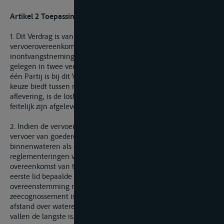
Artikel 2 Toepassingsgebied
1. Dit Verdrag is van toepassing op iedere
vervoerovereenkomst waarbij de laadhaven of plaats van
inontvangstneming en loshaven of plaats van aflevering zijn
gelegen in twee verschillende Staten waarvan er ten minste
één Partij is bij dit Verdrag. Indien de overeenkomst een
keuze biedt tussen meerdere loshavens of plaatsen van
aflevering, is de loshaven of de plaats waar de goederen
feitelijk zijn afgeleverd, bepalend.
2. Indien de vervoerovereenkomst betrekking heeft op het
vervoer van goederen zonder overslag, zowel over de
binnenwateren als over de wateren die onder maritieme
reglementeringen vallen, is dit Verdrag ook op deze
overeenkomst van toepassing overeenkomstig de in het
eerste lid bepaalde voorwaarden, tenzij: a. in
overeenstemming met het toepasselijke zeerecht een
zeecognossement is opgesteld, dan wel b. de af te leggen
afstand over wateren die onder maritieme reglementeringen
vallen de langste is.