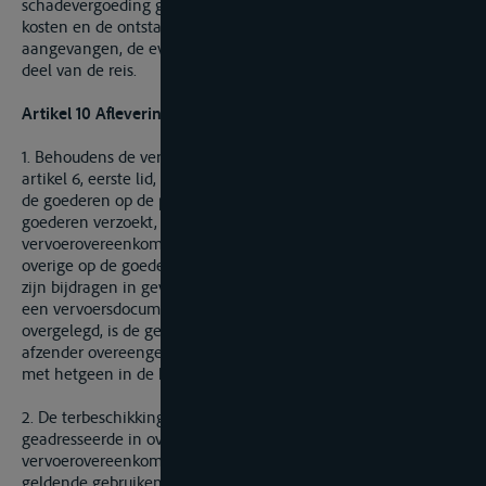
schadevergoeding gelijk aan het bedrag van de gemaakte
kosten en de ontstane schade alsmede, wanneer de reis is
aangevangen, de evenredige vracht voor het reeds afgelegde
deel van de reis.
Artikel 10 Aflevering van de goederen
1. Behoudens de verplichting van de afzender bedoeld in
artikel 6, eerste lid, is de geadresseerde, die na aankomst van
de goederen op de plaats van aflevering om aflevering van de
goederen verzoekt, in overeenstemming met de
vervoerovereenkomst aansprakelijk voor de vracht en de
overige op de goederen rustende vorderingen, alsmede voor
zijn bijdragen in geval van avarij-grosse. Bij het ontbreken van
een vervoersdocument of wanneer dit document niet is
overgelegd, is de geadresseerde aansprakelijk voor de met de
afzender overeengekomen vracht, indien deze overeenkomt
met hetgeen in de handel gebruikelijk is
2. De terbeschikkingstelling van de goederen aan de
geadresseerde in overeenstemming met de
vervoerovereenkomst of met de in de desbetreffende handel
geldende gebruiken of met de in de loshaven geldende