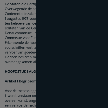
De Staten die Partij zijn bij dit Verdrag,
Overwegende de aanbevelingen in de slotakte van de
Conferentie inzake veiligheid en samenwerking in Europa van
1 augustus 1975 voor de harmonisering van rechtsvoorschriften
ten behoeve van de ontwikkeling van het verkeer door de
lidstaten van de Centrale Commissie voor de Rijnvaart en de
Donaucommissie, in samenwerking met de Economische
Commissie voor Europa van de Verenigde Naties,
Erkennende de noodzaak en doelmatigheid uniforme
voorschriften vast te stellen inzake overeenkomsten voor het
vervoer van goederen over de binnenwateren,
Hebben besloten met dit doel een verdrag te sluiten en zijn
overeengekomen als volgt :
HOOFDSTUK I ALGEMENE BEPALINGEN
Artikel 1 Begripsomschrijvingen
Voor de toepassing van dit Verdrag:
1. wordt verstaan onder “vervoerovereenkomst”, elke
overeenkomst, ongeacht hoe deze wordt aangeduid, waarbij
een vervoerder zich verbindt tegen betaling van vracht