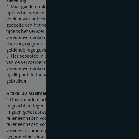
aflevering.
4. Voor goederen die ingevolge hun aard aan normaal verlies
tijdens het vervoer onderhevig zijn, is de vervoerder, ongeacht
de duur van het vervoer, slechts aansprakelijk voor dat
gedeelte van het verlies dat groter is dan het normale verlies
tijdens het vervoer (in volume of gewicht) zoals in de
vervoerovereenkomst is overeengekomen of dat, bij gebreke
daarvan, op grond van de op de plaats van aflevering
geldende regelgeving of gebruiken wordt vastgesteld.
5. Het bepaalde in dit artikel doet geen afbreuk aan het recht
van de vervoerder op de vracht zoals voorzien in de
vervoerovereenkomst of, bij gebrek aan bijzondere afspraken
op dit punt, in toepasselijke nationale regelgeving of
gebruiken.
Artikel 20 Maximale aansprakelijkheidsgrenzen
1. Onverminderd artikel 21 en het vierde lid van dit artikel en
ongeacht de tegen hem ingestelde vordering, is de vervoerder
in geen geval aansprakelijk voor bedragen hoger dan 666.67
rekeneenheden voor elk collo of elke andere laadeenheid of 2
rekeneenheden voor elke kilogram van het in het
vervoersdocument genoemde gewicht van de verloren
gegane of beschadigde goederen, naargelang het