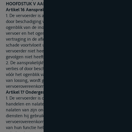
HOOFDSTUK V AANSPRAKELIJKHEID VAN DE VERVOERDER
Artikel 16 Aansprakelijkheid voor schade
1. De vervoerder is aansprakelijk voor schade door verlies of
door beschadiging van de goederen die ontstaat tussen het
ogenblik van de inontvangstneming van de goederen ten
vervoer en het ogenblik van hun aflevering, alsmede voor
vertraging in de aflevering, voorzover hij niet bewijst dat de
schade voortvloeit uit omstandigheden die een zorgvuldig
vervoerder niet heeft kunnen vermijden en waarvan hij de
gevolgen niet heeft kunnen verhinderen.
2. De aansprakelijkheid van de vervoerder voor schade door
verlies of door beschadiging van de goederen die ontstaat
vóór het ogenblik van laden in het schip of na het ogenblik
van lossing, wordt geregeld door het op de
vervoerovereenkomst toepasselijke recht van een Staat.
Artikel 17 Ondergeschikten en lasthebbers
1. De vervoerder is op gelijke wijze als voor zijn eigen
handelen en nalaten, aansprakelijk voor het handelen en
nalaten van zijn ondergeschikten en lasthebbers van wier
diensten hij gebruik maakt tijdens de uitvoering van de
vervoerovereenkomst, indien deze personen in de uitoefening
van hun functie hebben gehandeld.