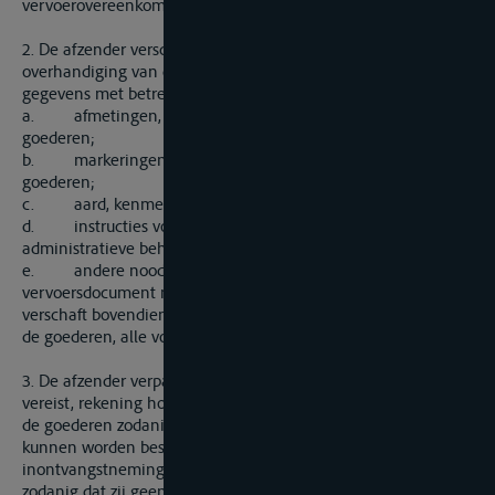
vervoerovereenkomst verschuldigde bedragen te voldoen.
2. De afzender verschaft de vervoerder, voorafgaand aan de
overhandiging van de goederen, schriftelijk de volgende
gegevens met betrekking tot de te vervoeren goederen:
a. afmetingen, aantal of gewicht en stuwfactor van de
goederen;
b. markeringen die nodig zijn voor de identificatie van de
goederen;
c. aard, kenmerken en eigenschappen van de goederen;
d. instructies voor de douanerechtelijke of
administratieve behandeling van de goederen;
e. andere noodzakelijke gegevens die in het
vervoersdocument moeten worden vermeld. De afzender
verschaft bovendien aan de vervoerder, bij overhandiging van
de goederen, alle voorgeschreven begeleidende documenten.
3. De afzender verpakt, indien de aard van de goederen dit
vereist, rekening houdend met het overeengekomen vervoer,
de goederen zodanig dat deze niet verloren kunnen gaan of
kunnen worden beschadigd in de periode tussen de
inontvangstneming en de aflevering door de vervoerder, en
zodanig dat zij geen schade aan het schip of aan andere