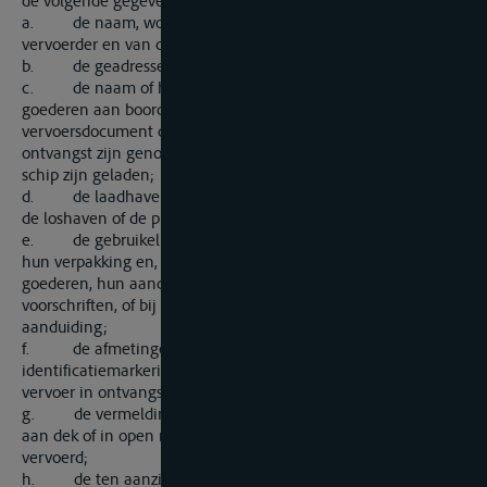
de volgende gegevens:
a. de naam, woonplaats, zetel of verblijfplaats van de
vervoerder en van de afzender;
b. de geadresseerde van de goederen;
c. de naam of het nummer van het schip, indien de
goederen aan boord zijn genomen, of de vermelding in het
vervoersdocument dat de goederen door de vervoerder in
ontvangst zijn genomen, maar nog niet aan boord van het
schip zijn geladen;
d. de laadhaven of de plaats van inontvangstneming en
de loshaven of de plaats van aflevering;
e. de gebruikelijke aanduiding van het soort goederen en
hun verpakking en, voor gevaarlijke of milieuschadelijke
goederen, hun aanduiding overeenkomstig de geldende
voorschriften, of bij gebreke hiervan, hun algemene
aanduiding;
f. de afmetingen, het aantal of het gewicht alsmede de
identificatiemarkeringen van de aan boord genomen of ten
vervoer in ontvangst genomen goederen;
g. de vermelding, in voorkomend geval, dat de goederen
aan dek of in open ruimen kunnen of moeten worden
vervoerd;
h. de ten aanzien van de vracht overeengekomen