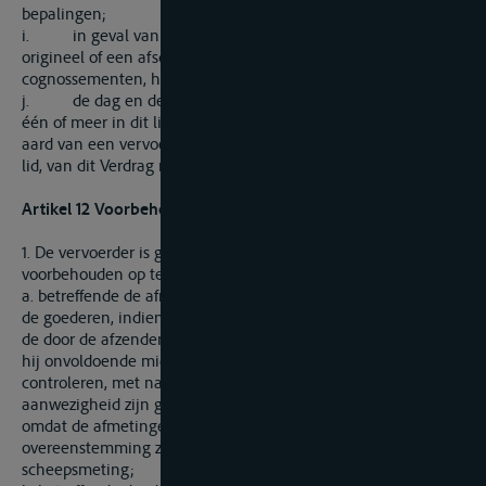
bepalingen;
i. in geval van vrachtbrieven, de aanduiding dat het een
origineel of een afschrift betreft; in geval van
cognossementen, het aantal originele exemplaren;
j. de dag en de plaats van uitgifte. Het ontbreken van
één of meer in dit lid genoemde gegevens tast de juridische
aard van een vervoersdocument in de zin van artikel 1, zesde
lid, van dit Verdrag niet aan.
Artikel 12 Voorbehouden in de vervoersdocumenten
1. De vervoerder is gerechtigd in het vervoersdocument
voorbehouden op te nemen:
a. betreffende de afmetingen, het aantal of het gewicht van
de goederen, indien hij redenen heeft om te vermoeden dat
de door de afzender verschafte gegevens onjuist zijn of indien
hij onvoldoende middelen heeft gehad om deze gegevens te
controleren, met name omdat de goederen niet in zijn
aanwezigheid zijn geteld, gemeten of gewogen, alsmede
omdat de afmetingen of het gewicht zonder uitdrukkelijke
overeenstemming zijn vastgesteld door middel van
scheepsmeting;