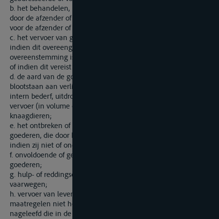
b. het behandelen, laden, stuwen of lossen van de goederen
door de afzender of de geadresseerde of derden die handelen
voor de afzender of de geadresseerde;
c. het vervoer van goederen op het dek of in open ruimen,
indien dit overeengekomen is met de afzender, of in
overeenstemming is met de desbetreffende handelsgebruiken
of indien dit vereist is op grond van de geldende regelgeving;
d. de aard van de goederen waardoor zij geheel of gedeeltelijk
blootstaan aan verlies of schade, met name door breuk, roest,
intern bederf, uitdroging, lekkage, normaal verlies tijdens het
vervoer (in volume of gewicht) of door ongedierte of
knaagdieren;
e. het ontbreken of gebrekkigheid van de verpakking bij
goederen, die door hun aard aan verlies of schade blootstaan,
indien zij niet of ondeugdelijk zijn verpakt;
f. onvoldoende of gebrekkige identificatiemarkeringen van de
goederen;
g. hulp- of reddingsoperaties of pogingen daartoe op de
vaarwegen;
h. vervoer van levende dieren, tenzij de vervoerder de
maatregelen niet heeft getroffen of de instructies niet heeft
nageleefd die in de vervoerovereenkomst overeengekomen