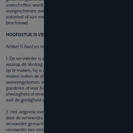
voorschriften wordt als aflevering beschouwd. De
voorgeschreven overhandiging van de goederen aan een
autoriteit of aan een derde wordt eveneens als aflevering
beschouwd.
HOOFDSTUK III VERVOERSDOCUMENTEN
Artikel 11 Aard en inhoud
1. De vervoerder is verplicht voor elk vervoer van goederen
waarop dit Verdrag van toepassing is een vervoersdocument
op te maken; hij is alleen verplicht een cognossement op te
maken indien de afzender daarom verzoekt en indien dit is
overeengekomen voorafgaand aan het laden van de
goederen of voor hun inontvangstneming ten vervoer. De
afwezigheid of onvolledigheid van een vervoersdocument tast
niet de geldigheid van de vervoerovereenkomst aan.
2. Het originele exemplaar van het vervoersdocument moet
door de vervoerder, de schipper of door een door de
vervoerder gemachtigde persoon worden ondertekend. De
vervoerder kan eisen dat de afzender het origineel of een