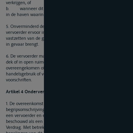
verkrijgen, of
b. wanneer dit in overeenstemming is met de gebruiken
in de haven waarin het schip zich bevindt.
5. Onverminderd de verplichtingen van de afzender, staat de
vervoerder ervoor in dat het laden, het stuwen en het
vastzetten van de goederen de veiligheid van het schip niet
in gevaar brengt.
6. De vervoerder mag de goederen slechts vervoeren op het
dek of in open ruimen indien dit met de afzender is
overeengekomen of indien dit in overeenstemming is met het
handelsgebruik of vereist is op grond van geldende
voorschriften.
Artikel 4 Ondervervoerder
1. De overeenkomst die beantwoordt aan de
begripsomschrijving van artikel 1, eerste lid, gesloten tussen
een vervoerder en een ondervervoerder dient te worden
beschouwd als een vervoerovereenkomst in de zin van dit
Verdrag. Met betrekking tot deze overeenkomst zijn alle