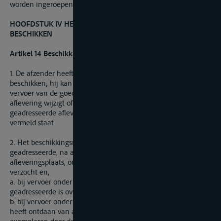
worden ingeroepen.
HOOFDSTUK IV HET RECHT OM OVER DE GOEDEREN TE
BESCHIKKEN
Artikel 14 Beschikkingsgerechtigde
1. De afzender heeft het recht over de goederen te
beschikken; hij kan met name eisen dat de vervoerder het
vervoer van de goederen niet voortzet, dat hij de plaats van
aflevering wijzigt of dat hij de goederen aan een andere
geadresseerde aflevert dan die in het vervoersdocument
vermeld staat.
2. Het beschikkingsrecht van de afzender vervalt zodra de
geadresseerde, na aankomst van de goederen op de voorziene
afleveringsplaats, om aflevering van de goederen heeft
verzocht en,
a. bij vervoer onder vrachtbrief, zodra het origineel aan de
geadresseerde is overhandigd;
b. bij vervoer onder cognossement, zodra de afzender zich
heeft ontdaan van alle in zijn bezit zijnde originele