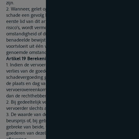
zijn.
2. Wanneer, gelet op de omstandigheden van het geval,
schade een gevolg heeft kunnen zijn van één van de in het
eerste lid van dit artikel genoemde omstandigheden of
risico's, wordt vermoed dat de schade is ontstaan door deze
omstandigheid of dit risico. Dit vermoeden vervalt, indien de
benadeelde bewijst dat de schade niet of niet uitsluitend
voortvloeit uit één van de in het eerste lid van dit artikel
genoemde omstandigheden of risico's.
Artikel 19 Berekening van de schadevergoeding
1. Indien de vervoerder aansprakelijk is voor het volledige
verlies van de goederen, is de door hem verschuldigde
schadevergoeding gelijk aan de waarde van de goederen op
de plaats en dag van aflevering zoals vermeld in de
vervoerovereenkomst. De aflevering aan een ander persoon
dan de rechthebbende wordt beschouwd als een verlies.
2. Bij gedeeltelijk verlies van of schade aan de goederen, is de
vervoerder slechts aansprakelijk voor de waardevermindering.
3. De waarde van de goederen wordt bepaald volgens de
beursprijs of, bij gebreke daarvan, volgens de marktprijs, of, bij
gebreke van beide, volgens de gebruikelijke waarde van
goederen van dezelfde aard en kwaliteit op de plaats van