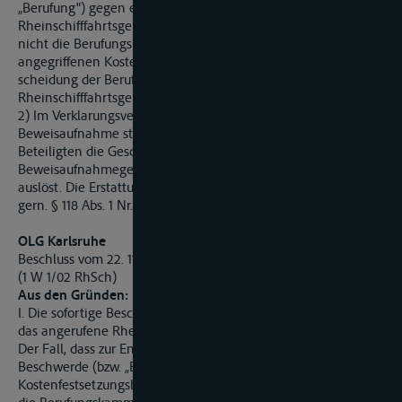
„Berufung") gegen einen Kostenfestsetzungsbeschluss eines
Rheinschifffahrtsgerichts das Rheinschifffahrtsobergericht und
nicht die Berufungskammer zuständig, wenn der
angegriffenen Kostenfestsetzung keine Kostengrundent
scheidung der Berufungskammer, sondern eine solche des
Rheinschifffahrtsgerichts zugrunde liegt.
2) Im Verklarungsverfahren findet in der Regel nur eine
Beweisaufnahme statt, die zugunsten des Anwalts eines
Beteiligten die Geschäftsgebühr und die
Beweisaufnahmegebühr des § 118 Abs. 1 Nr. 1 und 3 BRAGO
auslöst. Die Erstattungsfählgkeit einer Besprechungsgebühr
gern. § 118 Abs. 1 Nr. 1 BRAGO ist regelmäßig nicht gegeben.
OLG Karlsruhe
Beschluss vom 22. 11. 2002
(1 W 1/02 RhSch)
Aus den Gründen:
I. Die sofortige Beschwerde ist zulässig. Zur Entscheidung ist
das angerufene Rheinschifffahrtsobergericht zuständig.
Der Fall, dass zur Entscheidung über eine sofortige
Beschwerde (bzw. „Berufung") gegen einen
Kostenfestsetzungsbeschluss eines Rheinschifffahrtsgerichts