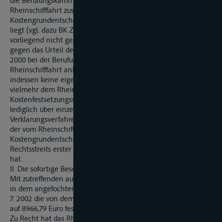
die Berufungskammer der Zentralkommission für die
Rheinschifffahrt zuständig ist, weil der Kostenfestsetzung eine
Kostengrundentscheidung der Berufungskammer zugrunde
liegt (vgl. dazu BK ZKR ZfB 1994, Heft 14 S. 29 = Slg S. 1485), ist
vorliegend nicht gegeben. Zwar war das Berufungsverfahren
gegen das Urteil des Rheinschifffahrtsgerichts M. vom 9. 3.
2000 bei der Berufungskammer der Zentralkommission für die
Rheinschifffahrt anhängig. Deren Berufungsurteil enthält
indessen keine eigene Kostengrundentscheidung; diese ist
vielmehr dem Rheinschifffahrtsgericht übertragen worden. Im
Kostenfestsetzungsverfahren streiten die Parteien auch
lediglich über einzelne Positionen hinsichtlich des
Verklarungsverfahrens. Die Erstattungspflicht richtet sich nach
der vom Rheinschifffahrtsgericht getroffenen
Kostengrundentscheidung, wonach von den Kosten des
Rechtsstreits erster Instanz die KI. 1/10, der Bekl. 9/10 zu tragen
hat.
II. Die sofortige Beschwerde ist nicht begründet.
Mit zutreffenden ausführlichen Gründen hat der Rechtspfleger
in dem angefochtenen Kostenfestsetzungsbeschluss vom 30.
7. 2002 die von dem Bekl. an die KI. zu erstattenden Kosten
auf 8966,79 Euro festgesetzt.
Zu Recht hat das Rheinschifffahrtsgericht es abgelehnt, im