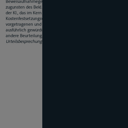
Beweisaufnahmegebühr. gem. § 118 Abs. 1 Nr. 3 BRAGO
zugunsten des Bekl.) rechtfertigt das Beschwerdevorbringen
der KI., das im Kern aus einer Wiederholung der bereits im
Kostenfestsetzungsverfahren vor dem Rechtspfleger
vorgetragenen und im Kostenfestsetzungsbeschluss
ausführlich gewürdigten Gesichtspunkte besteht, keine
andere Beurteilung.
Urteilsbesprechung aus VersR 2003, S. 1058