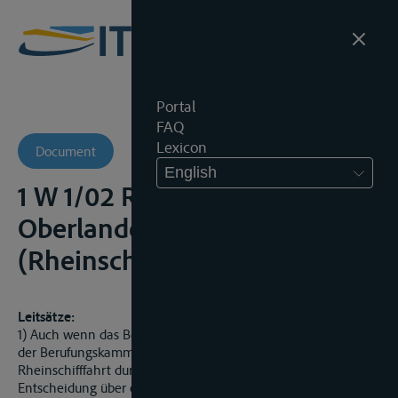
Portal
FAQ
Lexicon
Document
English
1 W 1/02 RhSch -
Oberlandesgericht
(Rheinschiffahrtsobergericht)
Leitsätze:
1) Auch wenn das Berufungsverfahren in der Hauptsache vor
der Berufungskammer der Zentralkommission für die
Rheinschifffahrt durchgeführt worden war, ist zur
Entscheidung über eine sofortige Beschwerde (bzw.