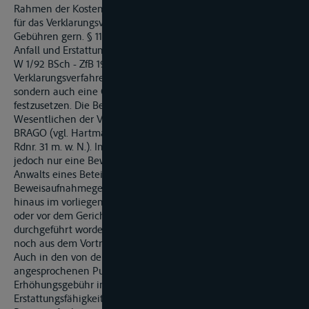
Rahmen der Kostenfestsetzung des Hauptsacherechtsstreits
für das Verklarungsverfahren zugunsten der Kl. nicht nur
Gebühren gern. § 118 Abs. 1 Nr. 1 und 3 BRAGO (vgl. zu deren
Anfall und Erstattungsfähigkeit OLG Karlsruhe vom B. 5. 1992 -
W 1/92 BSch - ZfB 1993, 1404 = VRS 83, 251; v. Waldstein, Das
Verklarungsverfahren im Binnenschifffahrtsrecht S. 105),
sondern auch eine Gebühr gern. § 118 Abs. 1 Nr. 2 BRAGO
festzusetzen. Die Besprechungsgebühr entspricht im
Wesentlichen der Verhandlungsgebühr des § 31 Abs. 1 Nr. 2
BRAGO (vgl. Hartmann, Kostengesetze 31. Aufl. § 118 BRAGO
Rdnr. 31 m. w. N.). Im Verklarungsverfahren findet in der Regel
jedoch nur eine Beweisaufnahme statt, die zugunsten des
Anwalts eines Beteiligten die Geschäftsgebühr und die
Beweisaufnahmegebühr auslöst; dass ausnahmsweise darüber
hinaus im vorliegenden Fall eine Verhandlung angeordnet
oder vor dem Gericht mit dem Gegner oder einem Dritten
durchgeführt worden wäre, ergibt sich weder aus den Akten
noch aus dem Vortrag der Beschwerdeführerin.
Auch in den von der KI. mit der Beschwerde im Übrigen
angesprochenen Punkten (Nichterstattungsfähigkeit einer
Erhöhungsgebühr im vorliegenden Fall; mangelnde
Erstattungsfähigkeit der Gutachterkosten F.;