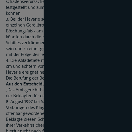
schadensverursachende Hindernis in der Fahrrinne
festgestellt und zumindest ausreichend kennzeichnen
können.
3. Bei der Havarie sei das Schiff durch ein Hindernis aus
einzelnen Geröllbrocken in der Fahrrinne - nicht am
Böschungsfuß - am Schiffsboden beschädigt worden, Diese
könnten durch die Berührung mit dem Stahlboden des
Schiffes zertrümmert oder in ihrer Lage verändert worden
sein und zu einer geringfügigen Kursänderung geführt haben,
mit der Folge des festgestellten Schadensbildes.
4. Die Abladetiefe mit einem Flottwasser mittschiffs von 22
cm und achtern von 15 cm sei für die Stelle, an der sich die
Havarie ereignet habe, zulässig gewesen.
Die Berufung der Beklagten hatte Erfolg.
Aus den Entscheidungsgründen:
„Das Amtsgericht hat zu Unrecht eine Schadensersatzpflicht
der Beklagten für den Schaden aus der Havarie der MS F am
8. August 1997 bei Saale-km 17,58 festgestellt. Weder aus dem
Vorbringen des Klägers noch aus den sonst aus den Akten
offenbar gewordenen Umständen ist erkennbar, dass die
Beklagte diesen Schaden durch eine schuldhafte Verletzung
ihrer Verkehrssicherungspflicht herbeigeführt hat, so dass sie
hierfür nicht nach §§ 823, 831, 31, 89, 276, 398 BGB i.V.m. § 67