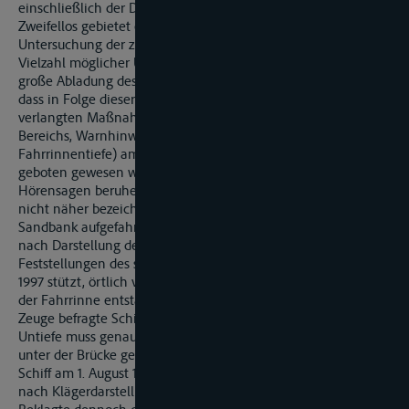
einschließlich der Durchfahrt veranlasst.
Zweifellos gebietet ein solcher Vorgang eine nähere
Untersuchung der zuständigen Behörden. Angesichts einer
Vielzahl möglicher Ursachen (zu geringe Fahrrinnentiefe, zu
große Abladung des Schiffes, Fahrfehler) steht aber nicht fest,
dass in Folge dieser Untersuchung auch die vom Kläger
verlangten Maßnahmen (neue Peilung des gefährdeten
Bereichs, Warnhinweise, Änderung der veröffentlichten
Fahrrinnentiefe) am Ort der Havarie des versicherten MS F
geboten gewesen wären. Immerhin soll nach der - auf
Hörensagen beruhenden - Angabe des Klägers das andere,
nicht näher bezeichnete Schiff hinter der Brücke auf eine
Sandbank aufgefahren sein. Die Schäden am Schiff MS F sind
nach Darstellung des Klägers hingegen, die sich auf
Feststellungen des sachverständigen Zeugen K vom 6. August
1997 stützt, örtlich vorher durch Geröll und große Steine in
der Fahrrinne entstanden. Der vom Amtsgericht hierzu als
Zeuge befragte Schiffsführer R hat hierzu angegeben: „Die
Untiefe muss genau
unter der Brücke gewesen sein". Damit hatte das unbekannte
Schiff am 1. August 1997 die kritische Passage unter der Brücke
nach Klägerdarstellung problemlos passiert. Warum die