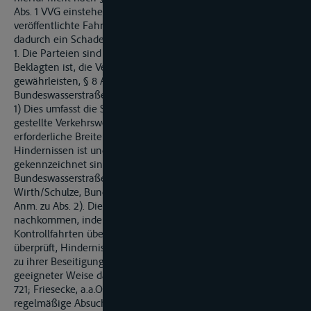
Abs. 1 VVG einstehen muss. Dies gilt selbst dann, wenn die
veröffentlichte Fahrrinnentiefe unterschritten wurde und
dadurch ein Schaden am Schiff eingetreten ist.
1. Die Parteien sind darüber einig, dass es Aufgabe der
Beklagten ist, die Verkehrssicherheit auf der Saale zu
gewährleisten, § 8 Abs. 1 und 2 des
Bundeswasserstraßengesetzes (WaStrG) i.V.m. § 276 BGB.
1) Dies umfasst die Sorge dafür, dass der zur Verfügung
gestellte Verkehrsweg die für die zugelassene Schifffahrt
erforderliche Breite und Tiefe besitzt, dass er frei von
Hindernissen ist und Gefahren gegebenenfalls
gekennzeichnet sind (vgl. allgemein Friesecke,
Bundeswasserstraßengesetz, 4. Aufl. 1999, § 8 Rn. 17; auch
Wirth/Schulze, Bundeswasserstraßengesetz, 2. Aufl. 1998, § 8
Anm. zu Abs. 2). Diesen Pflichten kann die Beklagte
nachkommen, indem sie die Saale regelmäßig durch
Kontrollfahrten überwacht, dabei den Zustand der Fahrrinne
überprüft, Hindernisse beseitigt, verbleibende Hindernisse bis
zu ihrer Beseitigung kennzeichnet und die Schifffahrt in
geeigneter Weise darüber informiert (vgl. BGH, VersR 1989,
721; Friesecke, a.a.O., Rn. 17 und 23). Dabei genügt das
regelmäßige Absuchen der Fahrrinnentiefe mit einem