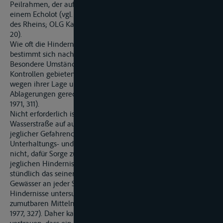
Peilrahmen, der auf die Solltiefe eingestellt ist, oder mit
einem Echolot (vgl. BGH., VkBl. 1963, 429, zur Untersuchung
des Rheins; OLG Karlsruhe, VkBI. 1971, 311; Friesecke, a.a.O., Rn.
20).
Wie oft die Hindernisfreiheit der Fahrrinne zu prüfen ist,
bestimmt sich nach den Umständen des Einzelfalles.
Besondere Umstände, etwa Hochwasser, können zusätzliche
Kontrollen gebieten, allerdings nur an den Stellen, an denen
wegen ihrer Lage und Beschaffenheit erfahrungsgemäß mit
Ablagerungen gerechnet werden muss (OLG Karlsruhe VkBI.
1971, 311).
Nicht erforderlich ist eine ständige Untersuchung der
Wasserstraße auf auftretende Hindernisse und die Beseitigung
jeglicher Gefahrenquelle (vgl. Friesecke, a.a.O., Rn. 20). Dem
Unterhaltungs- und Verkehrssicherungspflichtigen obliegt es
nicht, dafür Sorge zu tragen, dass das Gewässer frei von
jeglichen Hindernissen ist. Er muss nicht täglich oder
stündlich das seiner Sicherungspflicht unterstehende
Gewässer an jeder Stelle auf feste oder schwimmende
Hindernisse untersuchen, da eine solche Verpflichtung mit
zumutbaren Mitteln nicht erfüllt werden könnte (Senat, VersR
1977, 327). Daher kann der Schiffsführer nicht darauf