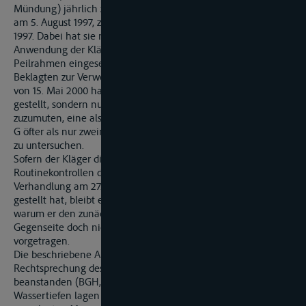
Mündung) jährlich zweimal kontrolliert hat, vor der Havarie
am 5. August 1997, zuletzt in der Zeit vom 4. bis 6. Februar
1997. Dabei hat sie neben dem Simrad Echolot, dessen
Anwendung der Kläger erstinstanzlich bemängelt hat, einen
Peilrahmen eingesetzt. Den entsprechenden Vortrag der
Beklagten zur Verwendung des Peilrahmens im Schriftsatz
von 15. Mai 2000 hat der Kläger zunächst nicht in Abrede
gestellt, sondern nur eingewandt, es sei der Beklagten
zuzumuten, eine als gefährlich bekannte Stelle, wie die Brücke
G öfter als nur zweimal im Jahr zu peilen und auf Hindernisse
zu untersuchen.
Sofern der Kläger die Verwendung eines Peilrahmens bei den
Routinekontrollen dann im Termin zur mündlichen
Verhandlung am 27. September 2001 erstmals in Abrede
gestellt hat, bleibt er erfolglos: Zur Rechtfertigung dafür,
warum er den zunächst hingenommenen Vortrag der
Gegenseite doch nicht gelten lassen will, hat er nichts
vorgetragen.
Die beschriebene Art der Kontrolle ist nach der
Rechtsprechung des Bundesgerichtshofs nicht zu
beanstanden (BGH, VkBI. 1963, 429). Die hierbei gepeilten
Wassertiefen lagen nach der als Anlage 7 von der Beklagten