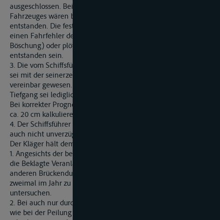
ausgeschlossen. Bei der seinerzeitigen Vertrimmung des
Fahrzeuges wären bei Grundberührung andere Schäden
entstanden. Die festgestellten Schäden könnten auch durch
einen Fahrfehler des Schiffsführers R (Fahren gegen die
Böschung) oder plötzlich aufgetretene Hindernisse im Fluss
entstanden sein.
3. Die vom Schiffsführer R gewählte Abladetiefe des Schiffes
sei mit der seinerzeitigen Wasserstandsentwicklung nicht
vereinbar gewesen. Bei dem vom Schiffsführer gewählten
Tiefgang sei lediglich ein Flottwasser von 13 cm verblieben.
Bei korrekter Prognose hätte er jedoch ein Flo9ttwasser von
ca. 20 cm kalkulieren müssen.
4. Der Schiffsführer habe die angebliche Grundberührung
auch nicht unverzüglich und ordnungsgemäß gemeldet.
Der Kläger hält dem entgegen:
1. Angesichts der bekannten Gefährlichkeit der Strecke hätte
die Beklagte Veranlassung gehabt, die nach Sperrung der
anderen Brückendurchfahrt verbleibende Stelle mehr als
zweimal im Jahr zu peilen und auf Hindernisse zu
untersuchen.
2. Bei auch nur durchschnittlicher Sorgfalt hätte die Beklagte -
wie bei der Peilung am 6. August 1997 - das