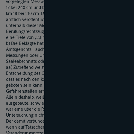
vorgelegten Messwerttabelle am 4. Februar 1997 bei Saale-km
17 bei 240 cm und bei
km 18 bei 210 cm. Die zuletzt vor dem Zeitpunkt der Havarie
amtlich veröffentlichte Fahrrinnentiefe von 201 cm lag
unterhalb dieser Messwerte (der Kläger hat im
Berufungsrechtszug sein ursprüngliches Vorbringen, es sei
eine Tiefe von „2,1 m" amtlich mitgeteilt worden, aufgegeben.
b) Die Beklagte hatte - entgegen der Auffassung des
Amtsgerichts - auch keine Veranlassung zu weiteren
Messungen oder Untersuchungen des gesamten
Saaleabschnitts oder des späteren Havarieortes.
aa) Zutreffend weist der Kläger unter Bezugnahme auf die
Entscheidung des OLG Karlsruhe, VkBI. 1971, 311, darauf hin,
dass es nach den konkreten Umständen des Einzelfalles
geboten sein kann, nach einem Hochwasser bekannte
Gefahrenstellen erneut und außerhalb des Turnus zu peilen.
Allein deshalb, weil es sich - unstreitig - um eine noch nicht
ausgebaute, schwierig zu befahrende Felsenstrecke handelt,
war eine über die Regelpeilung hinausgehende weitere
Untersuchung nicht veranlasst.
Der damit verbundene Aufwand ist allenfalls gerechtfertigt,
wenn auf Tatsachen gestützte konkrete Anhaltspunkte für
Veränderungsprozesse im Flussbett bestehen. Dies war