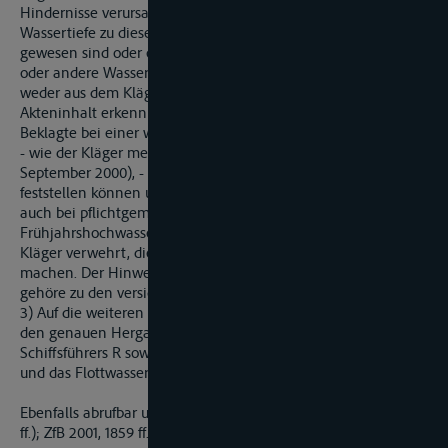
Hindernisse verursacht worden sein. Ob diese in behaupteter
Wassertiefe zu dieser Zeit (Mai/Juni) schon vorhanden
gewesen sind oder ob sie später durch Strömungseinflüsse
oder andere Wasserfahrzeuge an diese Stelle geraten sind, ist
weder aus dem Klägervortrag noch aus dem sonstigen
Akteninhalt erkennbar. Damit steht nicht fest, dass die
Beklagte bei einer weiteren Kontrolle deutlich vor August 1997
- wie der Kläger meint (Berufungserwiderung vom 7.
September 2000), - das schadensstiftende Hindernis hätte
feststellen können und die Havarie sich nicht möglicherweise
auch bei pflichtgemäßer Kontrolle nach dem
Frühjahrshochwasser ereignet hätte. Auch deshalb ist es dem
Kläger verwehrt, die Beklagte für Havarieschäden haftbar zu
machen. Der Hinweis der Beklagten trifft zu, der Schaden
gehöre zu den versicherbaren Gefahren der Schifffahrt.
3) Auf die weiteren Auseinandersetzungen der Parteien über
den genauen Hergang der Havarie, ein Mitverschulden des
Schiffsführers R sowie die zulässige Abladetiefe, den Absunk
und das Flottwasser kommt es daher nicht an...."
Ebenfalls abrufbar unter ZfB 2002 - Nr.4 (Sammlung Seite 1859
ff.); ZfB 2001, 1859 ff.