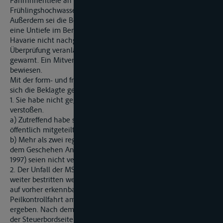
Fahrrinnentiefe an der fraglichen Stelle nach dem
Frühlingshochwasser sei angezeigt gewesen.
Außerdem sei die Beklagte der Meldung eines Lotsen über
eine Untiefe im Bereich der Brücke wenige Tage vor der
Havarie nicht nachgegangen und habe weder eine
Überprüfung veranlasst noch die Schifffahrt entsprechend
gewarnt. Ein Mitverschulden des Schiffsführers R sei nicht
bewiesen.
Mit der form- und fristgerecht eingelegten Berufung wendet
sich die Beklagte gegen eine Haftung. Sie trägt hierzu vor:
1. Sie habe nicht gegen Verkehrssicherungspflichten
verstoßen.
a) Zutreffend habe sie eine Fahrrinnentiefe von 1,91 m
öffentlich mitgeteilt.
b) Mehr als zwei regelmäßige jährliche Peilungen (zuletzt vor
dem Geschehen Anfang Februar 1997, sodann Ende November
1997) seien nicht veranlasst gewesen.
2. Der Unfall der MS F, dessen genauer Ort und Hergang
weiter bestritten werde und nicht bewiesen sei, beruhe nicht
auf vorher erkennbaren Hindernissen in der Fahrrinne. Die
Peilkontrollfahrt am 6. August 1997 habe insoweit nichts
ergeben. Nach dem Schadensbild am Fahrzeug (Schäden auf
der Steuerbordseite) sei der vom Kläger geschilderte Hergang