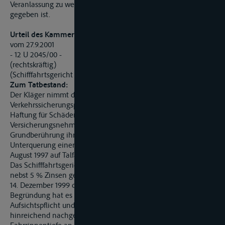
Veranlassung zu weiteren Messungen oder Untersuchungen
gegeben ist.
Urteil des Kammergerichts (Schifffahrtsobergerichts) Berlin
vom 27.9.2001
- 12 U 2045/00 -
(rechtskräftig)
(Schifffahrtsgericht Charlottenburg)
Zum Tatbestand:
Der Kläger nimmt die Beklagte als
Verkehrssicherungspflichtige aus übergegangenem Recht auf
Haftung für Schäden in Anspruch, die seine
Versicherungsnehmerin, die B GmbH, durch eine
Grundberührung ihres Schiffes MS F auf der Saale bei
Unterquerung einer Eisenbahnbrücke bei Saalekm 17,58 am 8.
August 1997 auf Talfahrt erlitten haben will.
Das Schifffahrtsgericht hat der auf Zahlung von 45.951,42 DM
nebst 5 % Zinsen gerichteten Klage mit Zwischenurteil vom
14. Dezember 1999 dem Grunde nach stattgegeben. Zur
Begründung hat es ausgeführt, die Beklagte sei ihrer
Aufsichtspflicht und Verkehrssicherungspflicht nicht
hinreichend nachgekommen: Eine weitere Überprüfung der