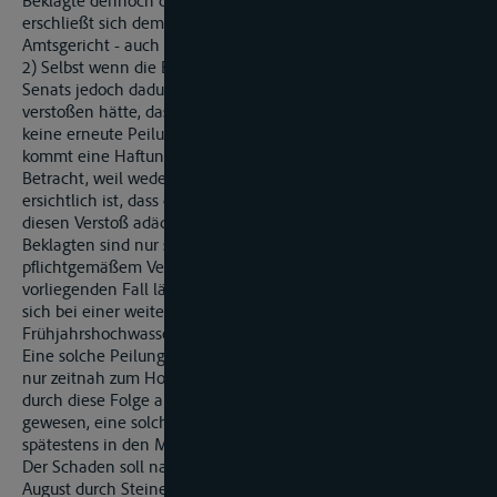
Beklagte dennoch dort Peilungen hätte anstellen sollen,
erschließt sich dem Senat nicht. Er kann - anders als das
Amtsgericht - auch insoweit keine Pflichtwidrigkeit erkennen.
2) Selbst wenn die Beklagte entgegen der Auffassung des
Senats jedoch dadurch gegen Verkehrssicherungspflichten
verstoßen hätte, dass sie nach dem Frühjahrshochwasser
keine erneute Peilung im Brückenbereich vorgenommen hat,
kommt eine Haftung der Beklagten deswegen nicht in
Betracht, weil weder vorgetragen noch anderweitig
ersichtlich ist, dass die geltend gemachten Schäden durch
diesen Verstoß adäquat verursacht worden sind. Der
Beklagten sind nur solche Schäden zuzurechnen, die bei
pflichtgemäßem Verhalten nicht eingetreten wären. Im
vorliegenden Fall lässt sich nicht feststellen, dass die Havarie
sich bei einer weiteren Kontrolle nach dem
Frühjahrshochwasser nicht ereignet hätte.
Eine solche Peilung zur Prüfung von Hochwasserfolgen gäbe
nur zeitnah zum Hochwasser einen Sinn: Es gilt, Schäden
durch diese Folge abzuwenden. Damit wäre es geboten
gewesen, eine solche Peilung nach Möglichkeit im Frühjahr,
spätestens in den Monaten Mai oder Juni.
Der Schaden soll nach dem Vorbringen des Klägers freilich im
August durch Steine und Geröll, also durch bewegliche