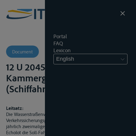
Portal
FAQ
Lexicon
Document
English
12 U 2045/00 -
Kammergericht
(Schiffahrtsobergericht)
Leitsatz:
Die Wasserstraßenverwaltung genügt ihrer
Verkehrssicherungspflicht auf der Saale, wenn sie durch
jährlich zweimaliges Absuchen mit Peilrahmen oder durch
Echolot die Soll-Fahrrinnentiefe überprüft, sofern keine