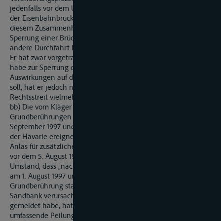
jedenfalls vor dem Unfall für den späteren Havarieort unter
der Eisenbahnbrücke nicht erkennbar. Der Kläger kann sich in
diesem Zusammenhang nicht darauf berufen, wegen der
Sperrung einer Brückendurchfahrt hätte die Beklagte die
andere Durchfahrt besonders sorgfältig überwachen müssen.
Er hat zwar vorgetragen, der schlechte Zustand der Fahrrinne
habe zur Sperrung der Durchfahrt geführt. Inwiefern dies
Auswirkungen auf die verbleibende Passage gehabt haben
soll, hat er jedoch nicht erläutert; dies ist im vorliegenden
Rechtsstreit vielmehr offengeblieben.
bb) Die vom Kläger für den Saale-km 47,5 beschriebenen
Grundberührungen anderer Schiffe haben sich am 29.
September 1997 und am 8. November 1997 und damit nach
der Havarie ereignet, aus der die Klägerin Ansprüche ableitet.
Anlas für zusätzliche Prüfungen der Brücke bei Saale-km 17,58
vor dem 5. August 1997 konnten sie nicht bieten. cc) Auch der
Umstand, dass „nach Kenntnis des Sachverständigen K bereits
am 1. August 1997 unmittelbar hinter dieser Brücke eine
Grundberührung stattgefunden hatte, die durch eine
Sandbank verursacht worden war" und die ein Lotse nach C
gemeldet habe, hat für sich genommen nicht eine
umfassende Peilung des gesamten Brückenbereichs