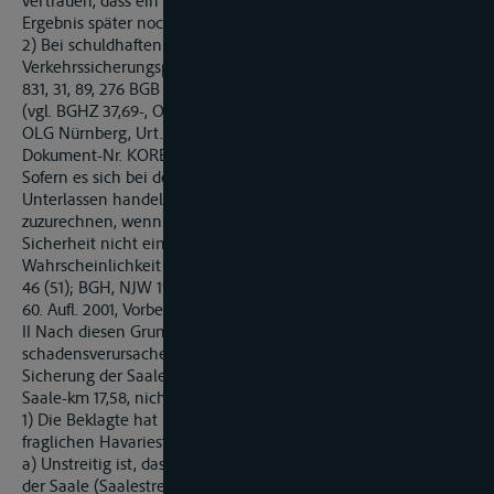
vertrauen, dass ein bei einer letzten Prüfung ermitteltes
Ergebnis später noch zutrifft.
2) Bei schuldhaften Verstößen gegen diese
Verkehrssicherungspflichten haftet der Pflichtige nach §§ 823,
831, 31, 89, 276 BGB für die hierdurch verursachten Schäden
(vgl. BGHZ 37,69-, OLG Karlsruhe, ZfB 1995 (Nr. 5), 39; Rn. 15
OLG Nürnberg, Urt. vom 3. Juni 1976 - 8 U 233/74 -, Juris-
Dokument-Nr. KORE401872001).
Sofern es sich bei dem Verstoß um ein schuldhaftes
Unterlassen handelt, ist der Schaden dem Unterlassenden nur
zuzurechnen, wenn er bei pflichtgemäßem Verhalten mit
Sicherheit nicht eingetreten wäre. Die bloße
Wahrscheinlichkeit des Nichteintritts genügt nicht (BGHZ 64,
46 (51); BGH, NJW 1984, 432 (434); Palandt/Heinrichs, BGB,
60. Aufl. 2001, Vorbem v § 249, Rn. 84).
II Nach diesen Grundsätzen ist der Beklagten ein
schadensverursachender Pflichtverstoß bei Überwachung und
Sicherung der Saale-Durchfahrt unter der Eisenbahnbrücke G,
Saale-km 17,58, nicht vorzuwerfen.
1) Die Beklagte hat ihre Pflichten bei Überprüfung der
fraglichen Havariestelle hinreichend wahrgenommen.
a) Unstreitig ist, dass sie die Fahrrinne im fraglichen Abschnitt
der Saale (Saalestrecke 2 von der Schleuse C bis zur