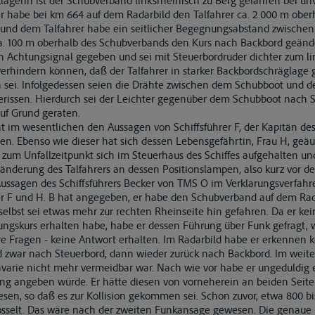
lägerin ist der Schubverband linksrheinisch zu Berg gefahren bei 
r habe bei km 664 auf dem Radarbild den Talfahrer ca. 2.000 m ober
nd dem Talfahrer habe ein seitlicher Begegnungsabstand zwischen 
 ca. 100 m oberhalb des Schubverbands den Kurs nach Backbord geände
n Achtungsignal gegeben und sei mit Steuerbordruder dichter zum li
erhindern können, daß der Talfahrer in starker Backbordschräglage 
n sei. Infolgedessen seien die Drähte zwischen dem Schubboot und d
erissen. Hierdurch sei der Leichter gegenüber dem Schubboot nach 
auf Grund geraten.
cht im wesentlichen den Aussagen von Schiffsführer F, der Kapitän 
ren. Ebenso wie dieser hat sich dessen Lebensgefährtin, Frau H, geäuß
s zum Unfallzeitpunkt sich im Steuerhaus des Schiffes aufgehalten 
änderung des Talfahrers an dessen Positionslampen, also kurz vor der
 Aussagen des Schiffsführers Becker von TMS O im Verklarungsverfah
r F und H. B hat angegeben, er habe den Schubverband auf dem Rad
selbst sei etwas mehr zur rechten Rheinseite hin gefahren. Da er ke
skurs erhalten habe, habe er dessen Führung über Funk gefragt, wie
ere Fragen - keine Antwort erhalten. Im Radarbild habe er erkennen
d zwar nach Steuerbord, dann wieder zurück nach Backbord. Im weit
varie nicht mehr vermeidbar war. Nach wie vor habe er ungeduldig e
ng angeben würde. Er hätte diesen von vorneherein an beiden Seite
wesen, so daß es zur Kollision gekommen sei. Schon zuvor, etwa 800 bi
selt. Das wäre nach der zweiten Funkansage gewesen. Die genaue K