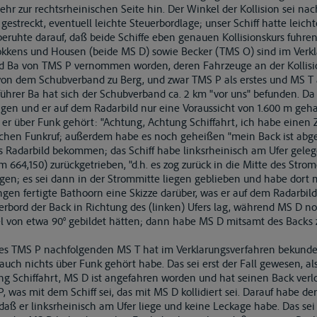
hr zur rechtsrheinischen Seite hin. Der Winkel der Kollision sei nac
gestreckt, eventuell leichte Steuerbordlage; unser Schiff hatte leich
eruhte darauf, daß beide Schiffe eben genauen Kollisionskurs fuhren
Fokkens und Housen (beide MS D) sowie Becker (TMS O) sind im Verk
d Ba von TMS P vernommen worden, deren Fahrzeuge an der Kollisio
n dem Schubverband zu Berg, und zwar TMS P als erstes und MS T a
ührer Ba hat sich der Schubverband ca. 2 km "vor uns" befunden. Da 
gen und er auf dem Radarbild nur eine Voraussicht von 1.600 m geh
e er über Funk gehört: "Achtung, Achtung Schiffahrt, ich habe ein
solchen Funkruf; außerdem habe es noch geheißen "mein Back ist abg
 Radarbild bekommen; das Schiff habe linksrheinisch am Ufer geleg
664,150) zurückgetrieben, "d.h. es zog zurück in die Mitte des Strom
ngen; es sei dann in der Strommitte liegen geblieben und habe dort 
gen fertigte Bathoorn eine Skizze darüber, was er auf dem Radarbil
rbord der Back in Richtung des (linken) Ufers lag, während MS D no
 von etwa 90° gebildet hätten; dann habe MS D mitsamt des Backs 
es TMS P nachfolgenden MS T hat im Verklarungsverfahren bekundet
uch nichts über Funk gehört habe. Das sei erst der Fall gewesen, als 
g Schiffahrt, MS D ist angefahren worden und hat seinen Back verl
 was mit dem Schiff sei, das mit MS D kollidiert sei. Darauf habe der 
ß er linksrheinisch am Ufer liege und keine Leckage habe. Das sei 