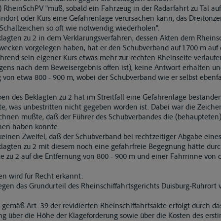
a) RheinSchPV "muß, sobald ein Fahrzeug in der Radarfahrt zu Tal a
ndort oder Kurs eine Gefahrenlage verursachen kann, das Dreitonzei
 Schallzeichen so oft wie notwendig wiederholen".
agten zu 2 in dem Verklarungsverfahren, dessen Akten dem Rheinsch
ecken vorgelegen haben, hat er den Schubverband auf 1.700 m auf
hrend sein eigener Kurs etwas mehr zur rechten Rheinseite verlaufen
gens nach dem Beweisergebnis offen ist), keine Antwort erhalten u
g von etwa 800 - 900 m, wobei der Schubverband wie er selbst ebenfa
ben des Beklagten zu 2 hat im Streitfall eine Gefahrenlage bestande
tte, was unbestritten nicht gegeben worden ist. Dabei war die Zeic
rechnen mußte, daß der Führer des Schubverbandes die (behaupteten
ehen haben konnte.
einen Zweifel, daß der Schubverband bei rechtzeitiger Abgabe eine
lagten zu 2 mit diesem noch eine gefahrfreie Begegnung hätte dur
e zu 2 auf die Entfernung von 800 - 900 m und einer Fahrrinne von
en wird für Recht erkannt:
gen das Grundurteil des Rheinschiffahrtsgerichts Duisburg-Ruhrort 
 gemäß Art. 39 der revidierten Rheinschiffahrtsakte erfolgt durch da
ng über die Höhe der Klageforderung sowie über die Kosten des ersti