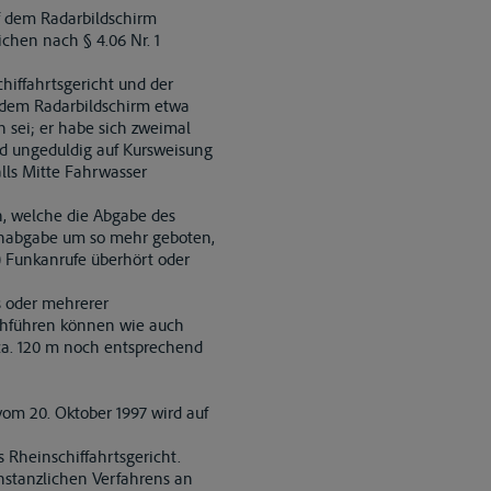
uf dem Radarbildschirm
chen nach § 4.06 Nr. 1
iffahrtsgericht und der
 dem Radarbildschirm etwa
 sei; er habe sich zweimal
nd ungeduldig auf Kursweisung
lls Mitte Fahrwasser
n, welche die Abgabe des
henabgabe um so mehr geboten,
) Funkanrufe überhört oder
s oder mehrerer
chführen können wie auch
 ca. 120 m noch entsprechend
vom 20. Oktober 1997 wird auf
s Rheinschiffahrtsgericht.
nstanzlichen Verfahrens an