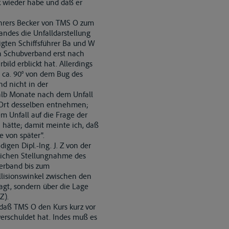
 wieder habe und daß er
ührers Becker von TMS O zum
andes die Unfalldarstellung
ligten Schiffsführer Ba und W
en Schubverband erst nach
ild erblickt hat. Allerdings
 ca. 90° von dem Bug des
nd nicht in der
halb Monate nach dem Unfall
 Ort desselben entnehmen;
m Unfall auf die Frage der
 hätte; damit meinte ich, daß
 von später".
gen Dipl.-Ing. J. Z von der
tlichen Stellungnahme des
erband bis zum
llisionswinkel zwischen den
agt, sondern über die Lage
Z).
daß TMS O den Kurs kurz vor
erschuldet hat. Indes muß es