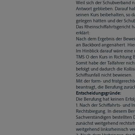
Weil sich der Schubverband ni
Antwort geblieben. Darauf h
seinen Kurs beibehalten, so da
gelegen hätten und der Schu
Das Rheinschiffahrtsgericht 
erklärt:
Nach dem Ergebnis der Beweis
an Backbord angenähert. Hi
Im Hinblick darauf wäre eine
TMS O den Kurs in Richtung B
Somit habe der Talfahrer ni
befolgt und dadurch die Koll
Schiffsunfall nicht bewiesen.
Mit der form- und fristgerech
beantragt, die Berufung zurü
Entscheidungsgründe:
Die Berufung hat keinen Erfol
1. Nach der Schiffahrts- und I
Rechtsbiegung. In diesem Ber
Sachverständigen bestellten Di
zunächst weitgehend rechtsrhe
weitgehend linksrheinisch ver