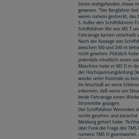
Strom stattgefunden, etwas me
gewesen: "Der Bergfahrer fast 
waren nahezu gestreckt; das b
5. Außer den Schiffsführern 
Schiffsführer We von MS T un
Fahrzeuge kamen unterhalb vo
Nach der Aussage von Schiffsf
zwischen 100 und 200 m betra
nicht gesehen. Plötzlich hab
jedenfalls inhaltlich einen 
Maschine habe er MS D in das
der Hochspannungsleitung (km 
wieder unter Kontrolle zu bri
Im Anschluß an seine Erklärun
erkennen, daß vorne am Steue
beide Fahrzeuge einen Winkel
Strommitte gezogen.
Der Schiffsführer Wennekes d
nichts gesehen und zunächst a
Meldung gehört habe: "Achtun
über Funk die Frage des TMS P,
namens TMS O geantwortet, da