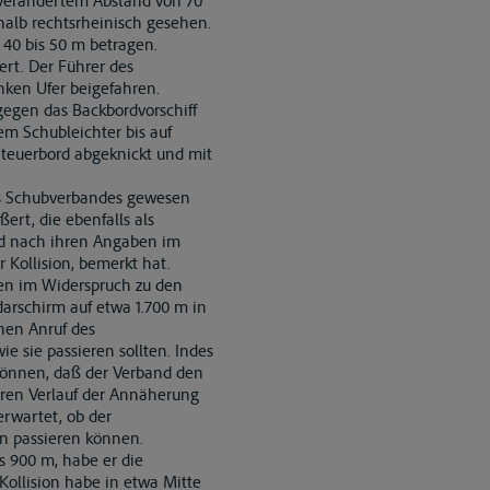
unverändertem Abstand von 70
halb rechtsrheinisch gesehen.
40 bis 50 m betragen.
rt. Der Führer des
nken Ufer beigefahren.
gegen das Backbordvorschiff
em Schubleichter bis auf
Steuerbord abgeknickt und mit
des Schubverbandes gewesen
ert, die ebenfalls als
und nach ihren Angaben im
 Kollision, bemerkt hat.
ren im Widerspruch zu den
arschirm auf etwa 1.700 m in
inen Anruf des
 sie passieren sollten. Indes
 können, daß der Verband den
eren Verlauf der Annäherung
rwartet, ob der
n passieren können.
s 900 m, habe er die
ollision habe in etwa Mitte