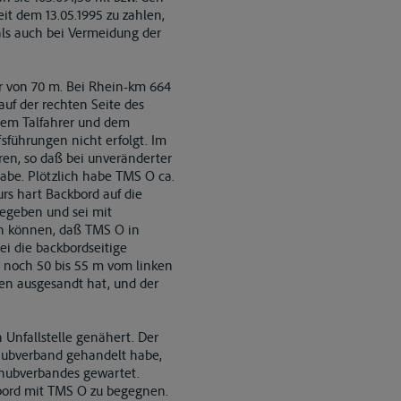
t dem 13.05.1995 zu zahlen,
als auch bei Vermeidung der
r von 70 m. Bei Rhein-km 664
auf der rechten Seite des
dem Talfahrer und dem
sführungen nicht erfolgt. Im
ren, so daß bei unveränderter
abe. Plötzlich habe TMS O ca.
rs hart Backbord auf die
egeben und sei mit
ern können, daß TMS O in
ei die backbordseitige
 noch 50 bis 55 m vom linken
sen ausgesandt hat, und der
 Unfallstelle genähert. Der
chubverband gehandelt habe,
chubverbandes gewartet.
kbord mit TMS O zu begegnen.