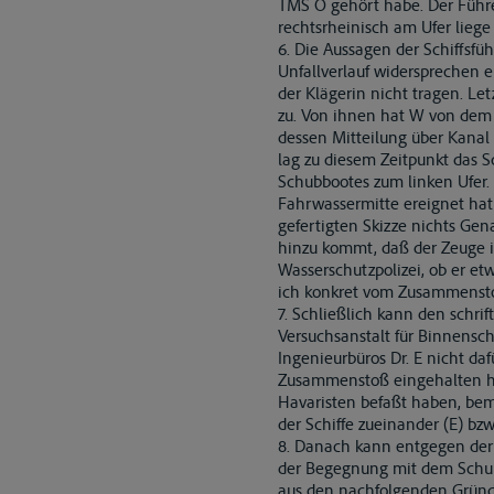
TMS O gehört habe. Der Führ
rechtsrheinisch am Ufer liege 
6. Die Aussagen der Schiffsf
Unfallverlauf widersprechen 
der Klägerin nicht tragen. Le
zu. Von ihnen hat W von dem U
dessen Mitteilung über Kanal 
lag zu diesem Zeitpunkt das 
Schubbootes zum linken Ufer. 
Fahrwassermitte ereignet hat
gefertigten Skizze nichts G
hinzu kommt, daß der Zeuge i
Wasserschutzpolizei, ob er et
ich konkret vom Zusammenstoß
7. Schließlich kann den schri
Versuchsanstalt für Binnensc
Ingenieurbüros Dr. E nicht d
Zusammenstoß eingehalten hab
Havaristen befaßt haben, bem
der Schiffe zueinander (E) bz
8. Danach kann entgegen der
der Begegnung mit dem Schubv
aus den nachfolgenden Gründ