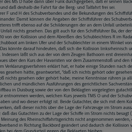
er des MS D habe dann über Funk durchgegeben, daß er seinen Back
und daß deshalb die Fahrt für die Berg- und Talfahrt frei sei.
ührer F und H des Schubverbandes und die Bekundungen des Schiffsf
einander. Damit können die Angaben der Schiffsführer des Schubverb
tzteres trifft ebenso auf die Schilderungen der an dem Unfall unbetei
nfall nichts gesehen. Das gilt auch für den Schiffsführer Ba, der d
10 von der Kollision und dem Abreißen des Schubleichters R im Radarb
Schubboot am linken Ufer und der Schubleichter in einem Winkel von
Das könnte darauf hindeuten, daß sich die Kollision linksrheinisch u
. Indessen läßt sich aus der von dem Zeugen Bathoorn erst dreiein
enaues über den Kurs der Havaristen vor dem Zusammenstoß und den
m Verklarungsverfahren erklärt hat, er habe einige Stunden nach de
was gesehen hätte, geantwortet, "daß ich nichts gehört oder gesehen
 nichts gesehen oder gehört habe; meine Kenntnisse rühren ja alle
ftlichen und mündlichen Ausführungen des gerichtlichen Sachverständi
hiffbau in Duisburg sowie der von den Beklagten vorgelegten gutach
afür entnommen werden, welchen Kurs jeweils TMS O und der Schubv
en und wo dieser erfolgt ist. Beide Gutachter, die sich mit dem Ko
erken, daß dieser nichts über die Lage der Fahrzeuge im Strom auss
w. daß das Gutachten zu der Lage der Schiffe im Strom nichts besagt (
 Meinung des Rheinschiffahrtsgerichts nicht angenommen werden, 
erband in Richtung Backbord geändert und dadurch die Kollision v
en bei dem Grundurteil gegen die Beklagten bleiben: