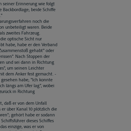
h seiner Erinnerung wie folgt
te Backbordlage; beide Schiffe
."
larungsverfahren noch die
n unbeteiligt waren. Beide
ls zweites Fahrzeug.
die optische Sicht nur
abt habe, habe er den Verband
en Zusammenstoß gehabt" oder
erissen". Nach Stoppen der
en und sei dann in Richtung
es", um seinen Leichter
mit dem Anker fest gemacht. -
d gesehen habe; "Ich konnte
ch längs am Ufer lag", wobei
zurück in Richtung
, daß er von dem Unfall
er über Kanal 10 plötzlich die
oren"; gehört habe er sodann
Schiffsführer dieses Schiffes
das einzige, was er von