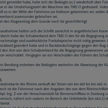
cht gemeldet habe, habe sich der Beklagte zu 2 wiederholt über Fun
abe er die Umdrehungszahl der Maschine des TMS O gedrosselt. Ind
ß es in der Mitte der Fahrrinne zur Kollision gekommen sei, wobei die
bverband auseinander gebrochen sei.
hat den Klageantrag dem Grunde nach für gerechtfertigt
aufnahme hätten sich die Schiffe zunächst in ungefährlichen Kurs
erdurch habe der Schubverband dem TMS O den für die Begegnung
 nochmalige und ausdrückliche Funkabsprache nicht nötig gewesen. E
ackbord geändert habe und in Backbordschräglage gegen den Bug de
cht den ihm von dem Schubverband für die Begegnung gewiesenen 
ision verschuldet. Hingegen sei ein Verschulden des Führers des Sc
ten Berufung erstreben die Beklagten weiterhin die Abweisung der Kl
ckzuweisen.
g.
ndustriekarte des Rheins verläuft der Strom von km 661 bis km 665 in
eich ist die Fahrrinne nach den Angaben des von dem Rheinschiffah
pl.-Ing. Z von der Versuchsanstalt für Binnenschiffbau in Duisburg ca.
inisch, nähert sich sodann im Bereich der Unfallstelle (km 663,3) d
bleibt.