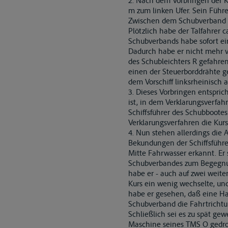
2. Nach dem Vorbringen der K
m zum linken Ufer. Sein Führe
Zwischen dem Schubverband u
Plötzlich habe der Talfahrer
Schubverbands habe sofort ei
Dadurch habe er nicht mehr v
des Schubleichters R gefahre
einen der Steuerborddrähte g
dem Vorschiff linksrheinisch 
3. Dieses Vorbringen entspri
ist, in dem Verklarungsverfah
Schiffsführer des Schubboote
Verklarungsverfahren die Kurs
4. Nun stehen allerdings die
Bekundungen der Schiffsführe
Mitte Fahrwasser erkannt. Er 
Schubverbandes zum Begegnung
habe er - auch auf zwei weit
Kurs ein wenig wechselte, un
habe er gesehen, daß eine Ha
Schubverband die Fahrtrichtu
Schließlich sei es zu spät ge
Maschine seines TMS O gedros