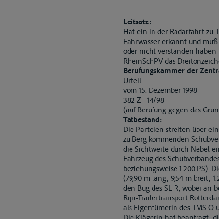
Leitsatz:
Hat ein in der Radarfahrt zu
Fahrwasser erkannt und muß e
oder nicht verstanden haben k
RheinSchPV das Dreitonzeich
Berufungskammer der Zentra
Urteil
vom 15. Dezember 1998
382 Z - 14/98
(auf Berufung gegen das Grund
Tatbestand:
Die Parteien streiten über e
zu Berg kommenden Schubverba
die Sichtweite durch Nebel e
Fahrzeug des Schubverbandes 
beziehungsweise 1.200 PS). Di
(79,90 m lang; 9,54 m breit; 
den Bug des SL R, wobei an be
Rijn-Trailertransport Rotter
als Eigentümerin des TMS O u
Die Klägerin hat beantragt, di