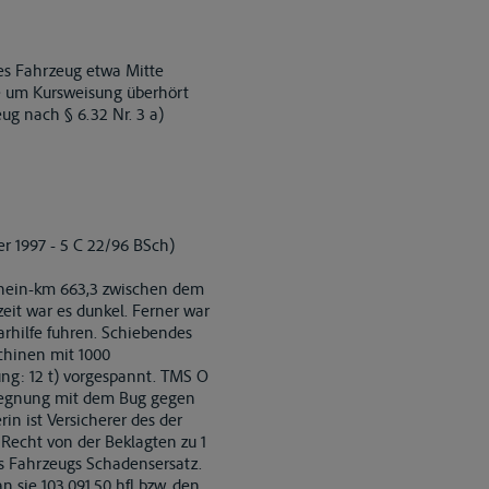
des Fahrzeug etwa Mitte
e um Kursweisung überhört
ug nach § 6.32 Nr. 3 a)
r 1997 - 5 C 22/96 BSch)
 Rhein-km 663,3 zwischen dem
it war es dunkel. Ferner war
rhilfe fuhren. Schiebendes
chinen mit 1000
ung: 12 t) vorgespannt. TMS O
Begegnung mit dem Bug gegen
n ist Versicherer des der
Recht von der Beklagten zu 1
es Fahrzeugs Schadensersatz.
n sie 103.091,50 hfl bzw. den