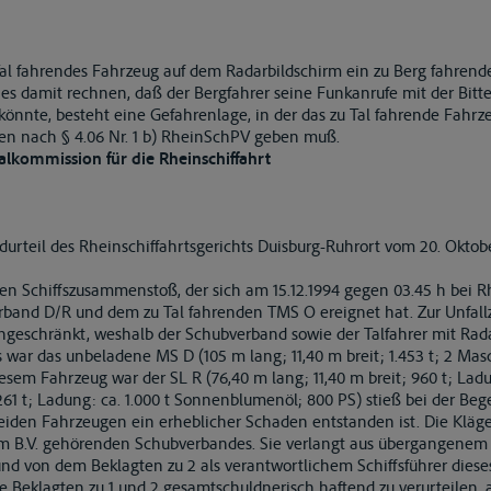
 Tal fahrendes Fahrzeug auf dem Radarbildschirm ein zu Berg fahren
s damit rechnen, daß der Bergfahrer seine Funkanrufe mit der Bitt
önnte, besteht eine Gefahrenlage, in der das zu Tal fahrende Fahrze
en nach § 4.06 Nr. 1 b) RheinSchPV geben muß.
lkommission für die Rheinschiffahrt
urteil des Rheinschiffahrtsgerichts Duisburg-Ruhrort vom 20. Oktobe
inen Schiffszusammenstoß, der sich am 15.12.1994 gegen 03.45 h bei
nd D/R und dem zu Tal fahrenden TMS O ereignet hat. Zur Unfallze
ingeschränkt, weshalb der Schubverband sowie der Talfahrer mit Rada
war das unbeladene MS D (105 m lang; 11,40 m breit; 1.453 t; 2 Mas
esem Fahrzeug war der SL R (76,40 m lang; 11,40 m breit; 960 t; Lad
1.261 t; Ladung: ca. 1.000 t Sonnenblumenöl; 800 PS) stieß bei der 
iden Fahrzeugen ein erheblicher Schaden entstanden ist. Die Klägeri
dam B.V. gehörenden Schubverbandes. Sie verlangt aus übergangenem 
nd von dem Beklagten zu 2 als verantwortlichem Schiffsführer dies
e Beklagten zu 1 und 2 gesamtschuldnerisch haftend zu verurteilen, a