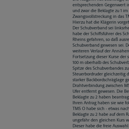
entsprechenden Gegenwert in 
und zwar die Beklagte zu 1 i
Zwangsvollstreckung in das T
Hierzu hat die Klägerin vorge
Der Schubverband sei linksrh
habe der Schiffsführer des Sc
Rheins gefahren, so daß ausr
Schubverband gewesen sei. De
weiteren Verlauf der Annäher
Fortsetzung dieser Kurse der
100 m oberhalb des Schubverba
Spitze des Schubverbandes z
Steuerbordruder gleichzeitig 
starker Backbordschräglage ge
Drahtverbindung zwischen MS 
Ufer entfernt gewesen. Die Be
Beklagte zu 2 haben beantrag
Ihren Antrag haben sie wie fo
TMS O habe sich - etwas nach 
Beklagte zu 2 habe auf dem R
ungefähr den gleichen Kurs w
Dieser habe die freie Auswah