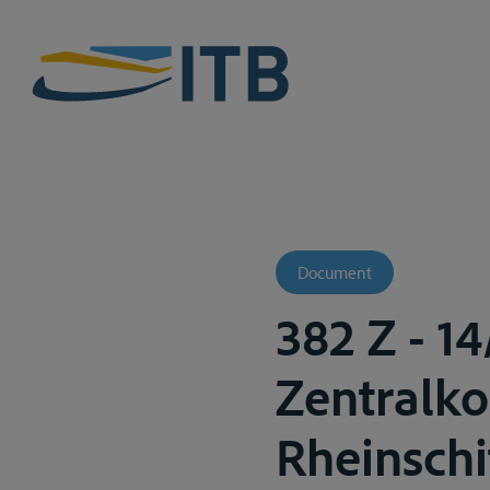
Document
382 Z - 1
Zentralk
Rheinschi