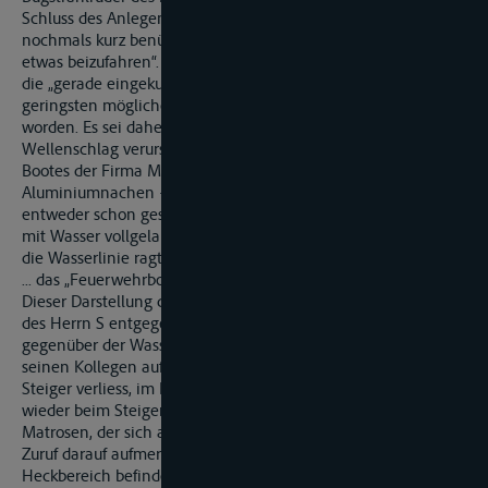
Schluss des Anlegemanövers habe er die Hauptmaschine
nochmals kurz benützt, um den Verband „zum Steiger hin
etwas beizufahren“. Auch in diesem Moment sei jedoch nur
die „gerade eingekuppelte Maschine“ – also mit der
geringsten möglichen Drehzahl des Motors – eingesetzt
worden. Es sei daher nicht möglich, dass er einen schädlichen
Wellenschlag verursacht habe, welcher den Untergang des
Bootes der Firma M bewirkt habe. Dieses Boot – ein
Aluminiumnachen – sei im Zeitpunkt seines Drehmanövers
entweder schon gesunken gewesen oder es sei schon derart
mit Wasser vollgelaufen gewesen, dass es „gerade eben über
die Wasserlinie ragte, so dass eine vorüberschwimmende Ente
... das „Feuerwehrboot“ zum Sinken gebracht hätte“.
Dieser Darstellung des Betroffenen steht die Zeugenaussage
des Herrn S entgegen. Dieser sagte bereits am Tag des Vorfalls
gegenüber der Wasserschutzpolizei aus, er habe um ca. 7 Uhr
seinen Kollegen auf dem Steiger abgelöst, als der TSV V den
Steiger verliess, im Becken drehte und in Rückwärtsfahrt
wieder beim Steiger anlegte. Er habe zugeschaut und einen
Matrosen, der sich auf dem Leichter befand, dreimal durch
Zuruf darauf aufmerksam gemacht, dass sich ein Boot im
Heckbereich befinde. Der Matrose habe auf seine Zurufe nicht