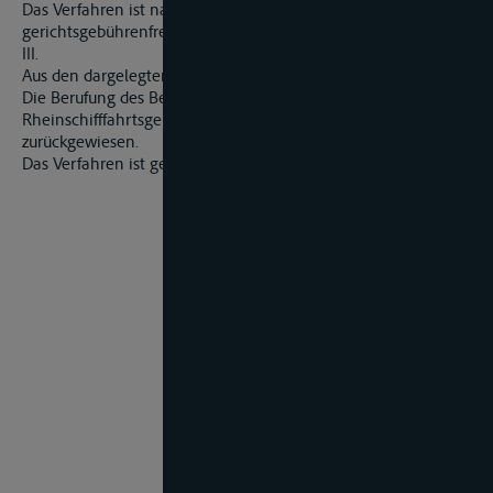
Das Verfahren ist nach Art. 39 der Mannheimer Akte
gerichtsgebührenfrei.
III.
Aus den dargelegten Gründen wird für Recht erkannt:
Die Berufung des Betroffenen gegen das Urteil des
Rheinschifffahrtsgerichts Mannheim vom 24. 01. 2003 wird
zurückgewiesen.
Das Verfahren ist gerichtsgebührenfrei.