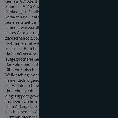
Gemäss § 71 Abs. 2 Hafen VO handelt ordnungswidrig im
Sinne des § 120 Abs. 1 Nr. 20 WG, wer vorsätzlich oder
fahrlässig als Schiffsführer ... „einer Vorschrift des § 15 über das
Verhalten bei Fahrten im Hafen zuwiderhandelt.“ Das WG
seinerseits sieht in § 120 Abs. 2 Nr. 19 vor, dass ordnungswidrig
handelt, wer „vorsätzlich oder fahrlässig ... einer aufgrund
dieses Gesetzes ergangenen Rechtsverordnung
zuwiderhandelt, soweit die Rechtsverordnung für einen
bestimmten Tatbestand auf diese Bussgeldvorschrift verweist“.
Sofern der Betroffene also gegen die Bestimmung von § 15
Hafen VO verstossen hat, ist die vom Rheinschifffahrts-gericht
ausgesprochene Geldbusse nicht zu beanstanden.
Der Betroffene bestreitet, mit seinem Schubverband im
Ölhafen Karlsruhe einen „schädlichen Sog oder
Wellenschlag“ verursacht zu haben. Er führt hierzu
namentlich folgendes aus: Er habe bei seinem Drehmanöver
die Hauptmaschine der TMS V nur auf die geringstmögliche
Umdrehungszahl eingestellt; die Maschine sei dabei „gerade
eingekuppelt“ gewesen. Er habe überdies beim Zurückfahren
nach dem Drehmanöver die Hauptmaschine abgestellt, als er
beim Anfang des Steigers angelangt sei. Beim
anschliessenden Anlegen an den Steiger habe er nur die
Bugstrahlruder des MTS V und des TSL E benützt. Ganz am