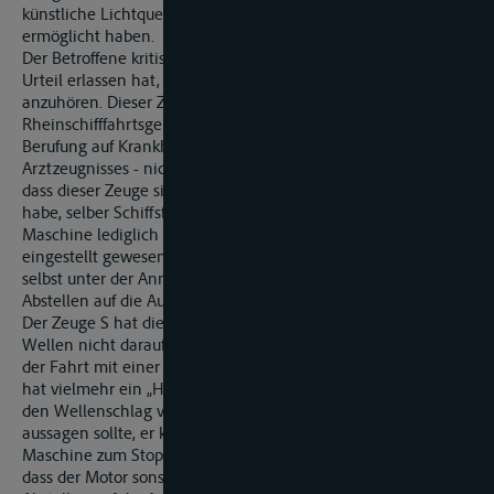
künstliche Lichtquellen die Beobachtungen des Zeugen
ermöglicht haben.
Der Betroffene kritisiert im weiteren, dass die Vorinstanz ihr
Urteil erlassen hat, ohne den von ihm angerufenen Zeugen R
anzuhören. Dieser Zeuge war zur Verhandlung des
Rheinschifffahrtsgerichts geladen worden, ist jedoch – unter
Berufung auf Krankheit und nach Vorlegung eines
Arztzeugnisses - nicht erschienen. Der Betroffene führt aus,
dass dieser Zeuge sich im Steuerhaus des MTS V aufgehalten
habe, selber Schiffsführer sei und bestätigen könne, dass die
Maschine lediglich auf geringstmögliche Umdrehungszahl
eingestellt gewesen sei. Es ist jedoch davon auszugehen, dass
selbst unter der Annahme einer solchen Bestätigung das
Abstellen auf die Aussagen des Zeugen Schreiber richtig ist.
Der Zeuge S hat die zum Kentern des Bootes führenden
Wellen nicht darauf zurückgeführt, dass der Motor während
der Fahrt mit einer zu grossen Drehzahl eingeschaltet war. Er
hat vielmehr ein „Hochfahren“ des Motors festgestellt, das
den Wellenschlag verursachte. Selbst wenn der Zeuge R
aussagen sollte, er könne sich nicht daran erinnern, dass die
Maschine zum Stoppen des Schiffes benützt worden sei oder
dass der Motor sonstwie „hochgefahren“ worden sei, kann das