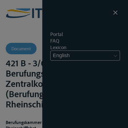
Portal
FAQ
Lexicon
Document
English
421 B - 3/04 -
Berufungskammer der
Zentralkommission
(Berufungsinstanz
Rheinschiffahrt)
Berufungskammer der Zentralkommission für die