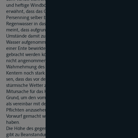
und heftige Windböen vorherrschten. Es wird die Möglichkeit
erwähnt, dass das Gestell der Persenning verrutscht oder die
Persenning selber beschädigt worden sein könnte, wodurch
Regenwasser in das Boot eindringen konnte. Der Betroffene
meint, dass aufgrund der im Schlussvermerk erwähnten
Umstände damit zu rechnen sei, dass das Boot derart viel
Wasser aufgenommen habe, dass es bereits durch den von
einer Ente bewirkten Wellenschlag hätte zum Kentern
gebracht werden können. Dies kann allerdings schon deshalb
nicht angenommen werden, weil sich nach der
Wahrnehmung des Zeugen Schreiber das Boot vor dem
Kentern noch stark bewegte. Es ist zwar nicht auszuschlies-
sen, dass das vor dem Bootsuntergang herrschende
stürmische Wetter zu Wassereintritt und damit zu einer
Mitursache für das Kentern führten. Das ist indessen kein
Grund, um den vom Zeugen festgestellten Wellenschlag noch
als vereinbar mit den aus § 15 Hafen VO resultierenden
Pflichten anzusehen. Dem Betroffenen ist daher zu Recht der
Vorwurf gemacht worden, sich ordnungswidrig verhalten zu
haben.
Die Höhe des gegen den Betroffenen erkannten Bussgeldes
gibt zu Beanstandungen keinen Anlass.