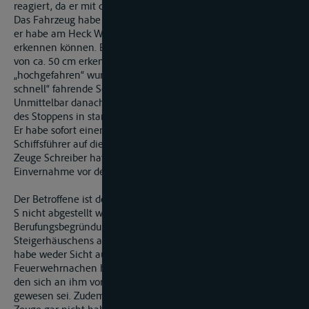
reagiert, da er mit dem Festmachen beschäftigt gewesen sei.
Das Fahrzeug habe beim Einlaufen die Maschine benützt und
er habe am Heck Wellenbewegung durch die Schraube
erkennen können. Er habe gehört und an der Wellenhöhe
von ca. 50 cm erkennen können, dass die Maschine
„hochgefahren“ wurde. Er nehme an, dass damit das „nicht zu
schnell“ fahrende Schiff aufgestoppt werden sollte.
Unmittelbar danach habe er gesehen, wie das Boot „während
des Stoppens in starke Bewegung kam, kenterte und versank“.
Er habe sofort einen Matrosen und kurz darauf den
Schiffsführer auf diesen Umstand aufmerksam gemacht. Der
Zeuge Schreiber hat diese Schilderung anlässlich seiner
Einvernahme vor dem Rheinschifffahrtsgericht bestätigt.
Der Betroffene ist der Auffassung, dass auf die Zeugenaussage
S nicht abgestellt werden dürfe. Er führt in der
Berufungsbegründung aus, dass sich der Zeuge S in Höhe des
Steigerhäuschens auf dem Steiger befunden habe. Der Zeuge
habe weder Sicht auf das Schraubenwasser noch auf den
Feuerwehrnachen haben können, weil ihm die Sicht durch
den sich an ihm vorbei bewegenden Koppelverband verdeckt
gewesen sei. Zudem habe Dunkelheit geherrscht, so dass der