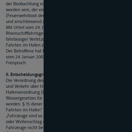
der Beobachtung eines Zeugen – Wellenschlag verursacht
worden sein, der ein in der Nähe liegendes Boot
(Feuerwehrboot der Firma M) in starke Bewegung versetzt
und anschliessend zum Sinken gebracht haben soll.
Mit Urteil vom 24. Januar 2003 hat das
Rheinschifffahrtsgericht Mannheim den Betroffenen wegen
fahrlässiger Verletzung einer Vorschrift über das Verhalten bei
Fahrten im Hafen zu einer Geldbusse von 50 Euro verurteilt.
Der Betroffene hat form- und fristgerecht gegen das Urteil
vom 24. Januar 2003 Berufung eingelegt und beantragt
Freispruch.
II. Entscheidungsgründe
Die Verordnung des Ministeriums für Wirtschaft, Mittelstand
und Verkehr über Häfen, Lade- und Löschplätze –
Hafenverordnung (Hafen VO) – ist aufgrund des
Wassergesetzes für Baden-Württemberg (WG) erlassen
worden. § 15 dieser Verordnung hat den Titel „Verhalten bei
Fahrten im Hafen“ und lautet wie folgt:
„Fahrzeuge sind so zu bewegen, dass kein schädlicher Sog
oder Wellenschlag entsteht und Hafenanlagen oder andere
Fahrzeuge nicht beschädigt oder gefährdet werden...“