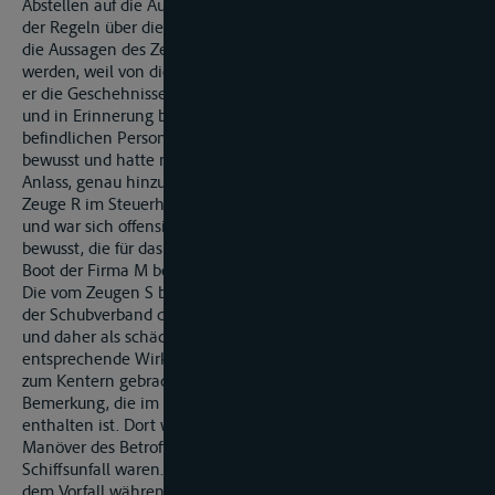
Abstellen auf die Aussage des Zeugen S nicht als Missachtung
der Regeln über die Beweiswürdigung betrachtet werden. Auf
die Aussagen des Zeugen S darf entscheidend abgestellt
werden, weil von diesem Zeugen erwartet werden kann, dass
er die Geschehnisse genauer und zuverlässiger beobachtet
und in Erinnerung behalten hat als die auf dem Fahrzeug
befindlichen Personen. Er war sich der Gefahren für das Boot
bewusst und hatte nach seinen vergeblichen Warnrufen allen
Anlass, genau hinzuschauen. Demgegenüber befand sich der
Zeuge R im Steuerhaus, wusste nichts von den Warnungen
und war sich offensichtlich auch der speziellen Gefahr nicht
bewusst, die für das an einem ungünstigen Ort festgemachte
Boot der Firma M bestanden.
Die vom Zeugen S bestätigten Wellen von 50 cm Höhe, die
der Schubverband des Betroffenen bewirkte, waren zu hoch
und daher als schädlich anzusehen. Sie haben auch eine
entsprechende Wirkung gehabt und das Boot der Firma M
zum Kentern gebracht. Der Betroffene verweist auf eine
Bemerkung, die im Schlussvermerk der Wasserpolizei
enthalten ist. Dort wird die Frage aufgeworfen, ob die
Manöver des Betroffenen die alleinige Ursache für den
Schiffsunfall waren. Es wird darauf hingewiesen, dass es vor
dem Vorfall während eines längeren Zeitraums stark regnete