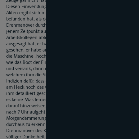
Zeuge gar nicht habe sehen können, was er geschildert habe.
Diesen Einwendungen kann nicht gefolgt werden. Aus den
Akten ergibt sich nicht, wo genau sich der Zeuge Schreiber
befunden hat, als der Betroffene mit seinem Fahrzeug das
Drehmanöver durchführte. Klar ist lediglich, dass der Zeuge zu
jenem Zeitpunkt auf dem Steiger war, weil er dort einen
Arbeitskollegen ablöste oder ablösen wollte. Wenn der Zeuge
ausgesagt hat, er habe die Wellenbewegung am Heck
gesehen, er habe an der Wellenhöhe erkennen können, dass
die Maschine „hochgefahren“ wurde und er habe beobachtet,
wie das Boot der Firma M in starke Bewegung kam, kenterte
und versank, dann muss er an einem Ort gestanden sein, an
welchem ihm die Sicht nicht verdeckt war. Irgendwelche
Indizien dafür, dass der Zeuge weder die Wasserbewegungen
am Heck noch das versinkende Boot gesehen hat und die von
ihm detailliert geschilderten Umstände frei erfunden hat, gibt
es keine. Was ferner die Frage der Dunkelheit anbelangt, ist
darauf hinzuweisen, dass die Sonne am 23. Februar jeweils
nach 7 Uhr aufgeht, sodass um 7 Uhr der Zustand der
Morgendämmerung besteht, bei welchem ein Wellengang
durchaus zu erkennen ist. Es kommt dazu, dass das
Drehmanöver des Koppelverbandes mit Sicherheit nicht bei
völliger Dunkelheit durchgeführt worden ist, so dass auch