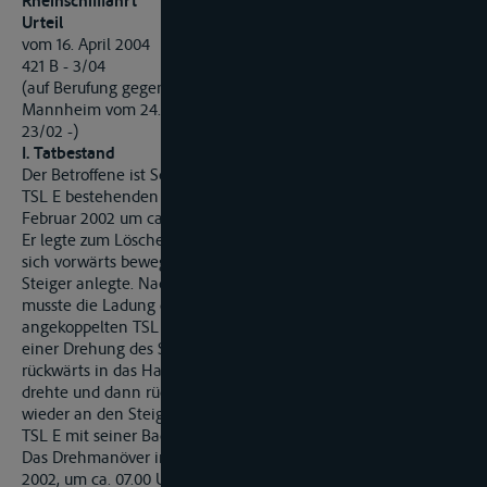
Rheinschifffahrt
Urteil
vom 16. April 2004
421 B - 3/04
(auf Berufung gegen das Urteil des Rheinschifffahrtsgerichts
Mannheim vom 24. Januar 2003 - 51 OWi 801 Js 31127/02 AK
23/02 -)
I. Tatbestand
Der Betroffene ist Schiffsführer des aus dem TMS V und dem
TSL E bestehenden Schubverbandes. Dieser fuhr am 23.
Februar 2002 um ca. 23.30 Uhr in den Ölhafen Karlsruhe ein.
Er legte zum Löschen am Steiger der Firma M an, wobei er
sich vorwärts bewegte und mit seiner Steuerbordseite am
Steiger anlegte. Nach der Löschung der Ladung des TMS V
musste die Ladung des an der Backbordseite des TMS V
angekoppelten TSL E gelöscht werden. Dies war nur nach
einer Drehung des Schubverbandes möglich, der zunächst
rückwärts in das Hafenbecken fuhr, sich im Hafenbecken
drehte und dann rückwärts – mit dem Heck gegen das Land –
wieder an den Steiger fuhr und zwar in der Weise, dass der
TSL E mit seiner Backbordseite am Steiger anlegen konnte.
Das Drehmanöver im Hafen fand am Morgen des 24. Februar
2002, um ca. 07.00 Uhr statt. Bei diesem Manöver soll – nach