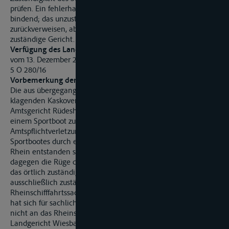
prüfen. Ein fehlerhafter Verweisungsbeschluss ist nicht
bindend; das unzuständige Gericht kann zwar nicht
zurückverweisen, aber weiterverweisen an das ausschließlich
zuständige Gericht.
Verfügung des Landgerichts Wiesbaden
vom 13. Dezember 2016
5 O 280/16
Vorbemerkung der Redaktion:
Die aus übergegangenem Recht eines Bootseigners
klagenden Kaskoversicherer hatten eine Klage beim
Amtsgericht Rüdesheim eingereicht, die einen Schaden an
einem Sportboot zum Gegenstand hatte, der durch eine
Amtspflichtverletzung anlässlich der Kontrolle des
Sportbootes durch ein Boot der Wasserschutzpolizei auf dem
Rhein entstanden sein soll. Das beklagte Land Hessen hat
dagegen die Rüge der Unzuständigkeit erhoben und erklärt,
das örtlich zuständige Rheinschifffahrtsgericht sei sachlich
ausschließlich zuständig, da es sich um eine
Rheinschifffahrtssache handele. Das Amtsgericht Rüdesheim
hat sich für sachlich unzuständig erklärt und das Verfahren
nicht an das Rheinschiffahrtsgericht, sondern an das
Landgericht Wiesbaden verwiesen mit folgender Begründung: