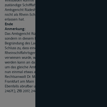
Wiesbaden könnte »weiterverweisen« an das ausschließlich
zuständige Schifffahrtsgericht und würde nicht an das
Amtsgericht Rüdesheim zurückverweisen, das erkennbar auch
nicht als Rhein-Schifffahrtsgericht den Verweisungsbeschluss
erlassen hat.
Ende
Anmerkung:
Das Amtsgericht Rüdesheim ist kein Rheinschiffahrtsgericht,
sondern in diesem Bereich nur das Amtsgericht Mainz. Die
Begründung des Landgerichts Wiesbaden lässt aber den
Schluss zu, dass eine Sache, die von einem
Rheinschiffahrtsgericht an ein unzuständiges Landgericht
verwiesen wurde, weiter (und nicht »zurück«) verwiesen
werden kann an das Schiffahrtsgericht, selbst wenn es sich
um das gleiche Amtsgericht handelt. Ein Schiffahrtsgericht ist
nun einmal etwas anderes als ein Rheinschiffahrtsgericht.
Rechtsanwalt Dr. Martin Fischer,
Frankfurt am Main
Ebenfalls abrufbar unter ZfB 2017- Nr.3 (Sammlung Seite
2467f.); ZfB 2017, 2467f.