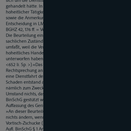
sich um die Dienstfahrt einer Pionierfähre der Bundeswehr
gehandelt hätte. In einer solchen Fahrt ist aber die Ausübung
hoheitlicher Tätigkeit zu sehen (vgl. BGHZ 3, 321 <328 ff.>
sowie die Anmerkung von Lindenmaier zu dieser
Entscheidung in LM <Nr. 1> § 839 <E> BGB; vgl. außerdem
BGHZ 42, 176 ff. = VersR 64, 735 ff.; 49, 267 ff. = VersR 68,401 ff.).
Die Beurteilung einer derartigen Tätigkeit wird aber von der
sachlichen Zuständigkeit der Rheinschiffahrtsgerichte nicht
umfaßt, weil die Vertragsstaaten der Mannheimer Akte ihr
hoheitliches Handeln deren Gerichtsbarkeit nicht
unterworfen haben (BGHZ 45, 237 <245> = VersR 66, 650
<652 li. Sp. >).«Das Gericht schließt sich dieser
Rechtsprechung an. Vorliegend handelt es sich ebenfalls um
eine Dienstfahrt des Schiffes der Beklagten. Der behauptete
Schaden entstand auch in Ausübung hoheitlicher Tätigkeit,
nämlich zum Zwecke einer Kontrolle. Daran ändert auch der
Umstand nichts, dass der Anspruch ggf. auch auf Normen des
BinSchG gestützt werden kann. Hierzu führt der BGH – nach
Auffassung des Gerichts zutreffend – aus:
»An dieser Beurteilung kann sich entgegen der Ansicht der Kl.
nichts ändern, wenn man mit dem RG (RGZ 149, 167 ff.) und
Vortisch-Zschucke (Binnenschiffahrts- und Flößereirecht 3.
Aufl. BinSchG § 1 Anm. 5c und § 3 Anm. 2 a) davon ausgeht,