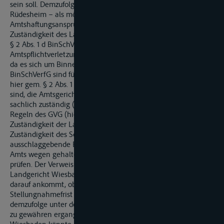
sein soll. Demzufolge stünde nach Ansicht des Amtsgerichts
Rüdesheim – als mögliches Rhein-Schifffahrtsgericht – ein
Amtshaftungsanspruch im Streit, der in die sachliche
Zuständigkeit des Landgerichts falle. Gemäß der Regelung des
§ 2 Abs. 1 d BinSchVerfG gehören auch etwaige
Amtspflichtverletzungsansprüche vor die Schifffahrtsgerichte,
da es sich um Binnenschifffahrtssachen handelt. Gemäß § 3
BinSchVerfG sind für bürgerliche Rechtsstreitigkeiten, die wie
hier gem. § 2 Abs. 1 d BinSchVerfG Binnenschifffahrtssachen
sind, die Amtsgerichte als Schifffahrtsgerichte auch dann
sachlich zuständig (ausschließlich), wenn sie nach den
Regeln des GVG (hier § 71 Abs. 2 Nr. 2 GVG) in die sachliche
Zuständigkeit der Landgerichte fielen. Die ausschließliche
Zuständigkeit des Schifffahrtsgerichtes hat für den Rechtszug
ausschlaggebende Bedeutung, sodass das Landgericht von
Amts wegen gehalten ist, die sachliche Zuständigkeit zu
prüfen. Der Verweisungsbeschluss vom 29.11.2016 bindet das
Landgericht Wiesbaden nicht gem. § 281 ZPO, ohne dass es
darauf ankommt, ob der Beschluss bereits vor Ablauf der
Stellungnahmefrist für das beklagte Land erlassen wurde und
demzufolge unter der Verletzung des Gebots rechtliches Gehör
zu gewähren ergangen sein könnte, denn das Landgericht