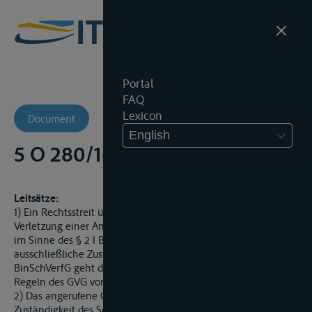
Portal
FAQ
Lexicon
Document
English
5 O 280/16 - Landgericht (-)
Leitsätze:
1) Ein Rechtsstreit über Schadenersatzansprüche wegen
Verletzung einer Amtspflicht ist eine Binnenschifffahrtssache
im Sinne des § 2 I BinSchVerfG. Die besondere,
ausschließliche Zuständigkeit der Schiffahrtsgerichte nach
BinSchVerfG geht der allgemeinen Zuständigkeit nach den
Regeln des GVG vor.
2) Das angerufene Gericht hat die ausschließliche
Zuständigkeit des Schiffahrtsgerichtes von Amts wegen zu