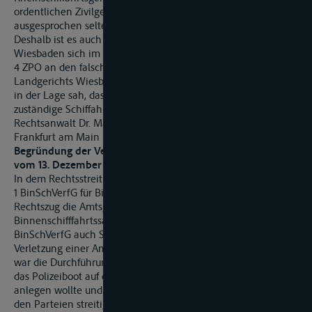
ordentlichen Zivilgerichten mit allgemeiner Zuständigkeit, die
ausgesprochen selten Kontakt mit nautischen Fragen haben.
Deshalb ist es auch zu begrüßen, dass das Landgericht
Wiesbaden sich im vorliegenden Fall nicht nach § 281 II Satz
4 ZPO an den falschen Verweisungsbeschluss des
Landgerichts Wiesbaden gebunden gefühlt hat, sondern sich
in der Lage sah, das Verfahren an das ausschließlich
zuständige Schiffahrtsgericht weiter zu verweisen.
Rechtsanwalt Dr. Martin Fischer,
Frankfurt am Main
Begründung der Verfügung des Landgerichts Wiesbaden
vom 13. Dezember 2016:
In dem Rechtsstreit ...weist das Gericht darauf hin, dass gem. §
1 BinSchVerfG für Binnenschifffahrtssachen im ersten
Rechtszug die Amtsgerichte zuständig sind.
Binnenschifffahrtssachen sind u. a. gem. § 2 Abs. 1 d
BinSchVerfG auch Schadensersatzansprüche wegen
Verletzung einer Amtspflicht zur Sicherung des Verkehrs. Es
war die Durchführung einer Sportbootkontrolle geplant, als
das Polizeiboot auf der Steuerbordseite des MB Möhre«
anlegen wollte und es beim Anlegemanöver – was zwischen
den Parteien streitig ist – zu einem Sachschaden gekommen