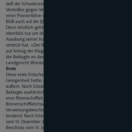
daß der Schadenersatzanspruch eines Dritten wegen
Verstoßes gegen Verkehrsvorschriften bei der Dienstfahrt
einer Pionierfähre der Bundeswehr neben Art. 34 GG, 839
BGB auch auf die §§ 3, 4, 92 BinSchG gestützt werden kann.
Denn letztlich geht es im Rahmen dieser Bestimmungen
ebenfalls nur um die Frage, ob der Führer der Pionierfähre bei
Ausübung seiner hoheitlichen Tätigkeit eine Amtspflicht
verletzt hat. «Der Rechtsstreit war daher gemäß § 281 I 1 ZPO
auf Antrag der Kläger nach Gewährung rechtlichen Gehörs für
die Beklagte an das örtlich und sachlich zuständige
Landgericht Wiesbaden zu verweisen.
Ende
Diese erste Entscheidung war ergangen, bevor die Beklagte
Gelegenheit hatte, sich zum Vortrag der Klägerinnen zu
äußern. Nach Erlass des Verweisungsbeschlusses hat die
Beklagte ausführlich dargelegt, dass es sich, wenn nicht um
eine Rheinschifffahrtssache, dann aber jedenfalls um eine
Binnenschifffahrtssache handele, so dass der
Verweisungsbeschluss rechts­fehlerhaft sei und damit nicht
bindend. Nach Erlass der unten wiedergegebenen Verfügung
vom 13. Dezember 2016 hat das Landgericht Wiesbaden mit
Beschluss vom 13. Januar 2017 sich schließlich für sachlich