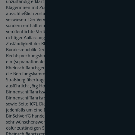
unzuständig erklärt und das Verfahren auf Antrag der
Klägerinnen mit Zustimmung der Beklagten an das
ausschließlich zuständige Schiffahrtsgericht in Mainz
verwiesen. Der Verweisungsbeschluss ist nicht begründet,
sondern enthält einen Verweis auf die nachstehend
veröffentlichte Verfügung vom 13. Dezember 2016. Nach
richtiger Auffassung sind Amtshaftungsansprüche der
Zuständigkeit der Rheinschiffahrtsgerichte entzogen, weil die
Bundesrepublik Deutschland insoweit ihre
Rechtsprechungshoheit für ihr hoheitliches Handeln nicht auf
ein (supranationales) Sondergericht, wie ein
Rheinschiffahrtsgericht, die Rheinschiffahrtsobergerichte und
die Berufungskammer der Rheinzentralkommission in
Straßburg übertragen hat (Siehe dazu grundlegend und
ausführlich: Jörg Hofmann, die gerichtliche Zuständigkeit in
Binnenschifffahrtssachen, Mannheimer Beiträge zum
Binnenschifffahrtsrecht, Band IV, Duisburg 1996, Seite 46 ff
sowie Seite 107). Dies ändert aber nichts daran, dass es sich
jedenfalls um eine Binnenschifffahrtssache im Sinne des
BinSchVerfG handelt. Die Praxis zeigt immer wieder, dass es
sehr wünschenswert ist, dass nautische Vorgänge vor den
dafür zuständigen Schifffahrtsgerichten oder
Rheinschiffahrtsgerichten verhandelt werden und nicht vor