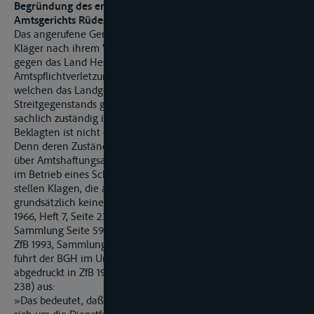
Begründung des ersten Verweisungsbeschlusses des
Amtsgerichts Rüdesheim:
Das angerufene Gericht ist sachlich unzuständig, da die
Kläger nach ihrem Vortrag in der Klageschrift einen Anspruch
gegen das Land Hessen wegen behaupteter
Amtspflichtverletzung gemäß § 839 BGB geltend machen, für
welchen das Landgericht ohne Rücksicht auf den Wert des
Streitgegenstands gemäß § 71 II Nr. 2 GVG ausschließlich
sachlich zuständig ist. Entgegen der Rechtsauffassung der
Beklagten ist nicht das Rheinschifffahrtsgericht zuständig.
Denn deren Zuständigkeit umfasst nicht die Entscheidung
über Amtshaftungsansprüche, mögen diese auch ihren Grund
im Betrieb eines Schiffes auf dem Rhein haben. Vielmehr
stellen Klagen, die auf Amtspflichtverletzung gestützt sind,
grundsätzlich keine Rheinschifffahrtssachen dar (vgl. BGH, ZfB
1966, Heft 7, Seite 238 ff = NJW 1966, 1511 ff.; BGH, ZfB 1975,
Sammlung Seite 597 f = VersR 1975, 238; RSchOG Karlsruhe,
ZfB 1993, Sammlung Seite 1426 f. = NJW-RR 1993, 855 ff.). So
führt der BGH im Urteil vom 07.11.1974 (Az: II ZR 94/74,
abgedruckt in ZfB 1975, Sammlung Seite 597 f = VersR 1975,
238) aus:
»Das bedeutet, daß der Streitfall so zu behandeln ist, als ob es