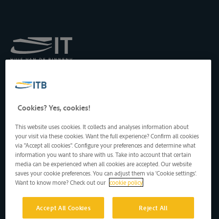
Institut royal pour le
Transport par Batellerie
asbl
Drukpersstraat 19
Cookies? Yes, cookies!
1000 Bruxelles, Belgique
Tél
: +32 2 217 09 67
This website uses cookies. It collects and analyses information about
http://www.itb-info.be
your visit via these cookies. Want the full experience? Confirm all cookies
itb-info@itb-info.be
via "Accept all cookies". Configure your preferences and determine what
information you want to share with us. Take into account that certain
media can be experienced when all cookies are accepted. Our website
saves your cookie preferences. You can adjust them via 'Cookie settings'.
Want to know more? Check out our
cookie policy
Accept All Cookies
Reject All
Copyright © 2024 vzw ITB asbl • Alle rechten voorbehouden