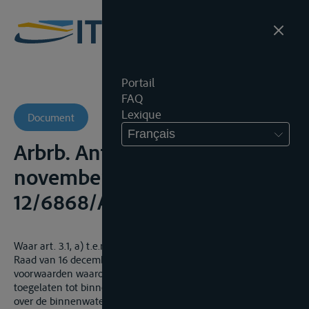
Portail
FAQ
Lexique
Document
Français
Arbrb. Antwerpen, 7
november 2013, onuitg., AR
12/6868/A
Waar art. 3.1, a) t.e.m. d) Verordening (EEG) nr. 3921/91 van de
Raad van 16 december 1991 tot vaststelling van de
voorwaarden waaronder vervoersondernemers worden
toegelaten tot binnenlands goederen- en personenvervoer
over de binnenwateren in een Lid-Staat waar zij niet