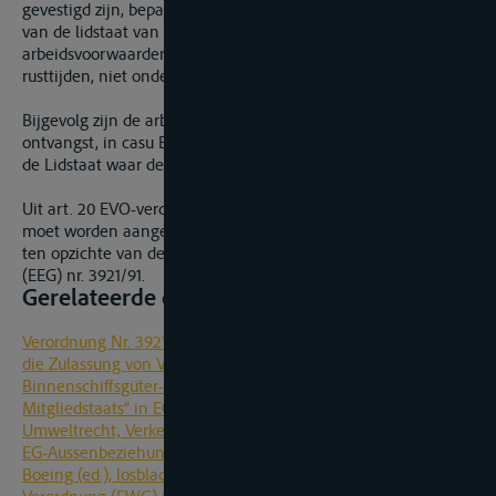
gevestigd zijn, bepaalt welke regelgeving van toepassing is
van de lidstaat van ontvangst, volgt hieruit dat de
arbeidsvoorwaarden, met uitzondering van de vaartijd- en
rusttijden, niet onder deze limitatieve opsomming vallen.
Bijgevolg zijn de arbeidsvoorwaarden van de Lidstaat van
ontvangst, in casu België, niet van toepassing doch wel van
de Lidstaat waar de onderneming haar zetel heeft.
Uit art. 20 EVO-verdrag kan worden afgeleid dat dit verdrag
moet worden aangezien als de lex generalis die moet wijken
ten opzichte van de specifieke bepalingen van Verordening
(EEG) nr. 3921/91.
Gerelateerde documenten
Verordnung Nr. 3921/91 des Rates über die Bedingungen für
die Zulassung von Verkehrsunternehmern zum
Binnenschiffsgüter- und personenverkehr innerhalb eines
Mitgliedstaats” in EG Verkehrsrecht, Binnenmarkt, Sozialrecht,
Umweltrecht, Verkehrssicherheit, Transeuropäische Netze,
EG-Aussenbeziehungen om Verkehr, P. Münckhausen/D.
Boeing (ed.), losbladig, nr. 28