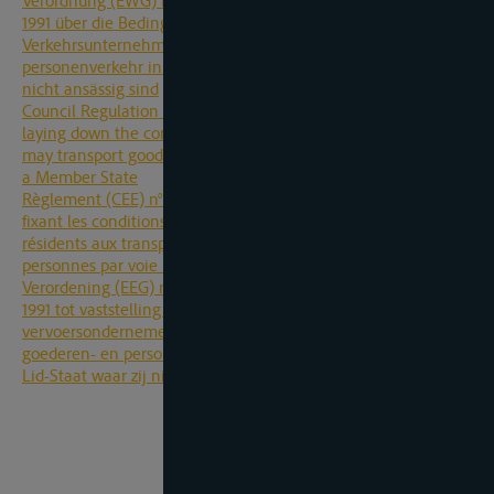
Verordnung (EWG) Nr. 3921/91 des Rates vom 16. Dezember
1991 über die Bedingungen für die Zulassung von
Verkehrsunternehmen zum Binnenschiffsgüter- und -
personenverkehr innerhalb eines Mitgliedstaats, in dem sie
nicht ansässig sind
Council Regulation (EEC) No 3921/91 of 16 December 1991
laying down the conditions under which non-resident carriers
may transport goods or passengers by inland waterway within
a Member State
Règlement (CEE) n° 3921/91 du Conseil, du 16 décembre 1991,
fixant les conditions de l'admission de transporteurs non
résidents aux transports nationaux de marchandises ou de
personnes par voie navigable dans un État membre
Verordening (EEG) nr. 3921/91 van de Raad van 16 december
1991 tot vaststelling van de voorwaarden waaronder
vervoersondernemers worden toegelaten tot binnenlands
goederen- en personenvervoer over de binnenwateren in een
Lid-Staat waar zij niet gevestigd zijn