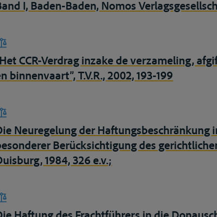
Band I, Baden-Baden, Nomos Verlagsgesellscha
”Het CCR-Verdrag inzake de verzameling, afgif
en binnenvaart”, T.V.R., 2002, 193-199
Die Neuregelung der Haftungsbeschränkung in
besonderer Berücksichtigung des gerichtliche
Duisburg, 1984, 326 e.v.;
Die Haftung des Frachtführers in die Donausch