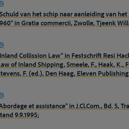
“Schuld van het schip naar aanleiding van he
1960” in Gratia commercii, Zwolle, Tjeenk Willi
“Inland Collission Law” in Festschrift Resi Ha
Law of Inland Shipping, Smeele, F., Haak, K., F
Stevens, F. (ed.), Den Haag, Eleven Publishin
Abordage et assistance” in J.Cl.Com., Bd. 5, Tr
stand 9.9.1995;