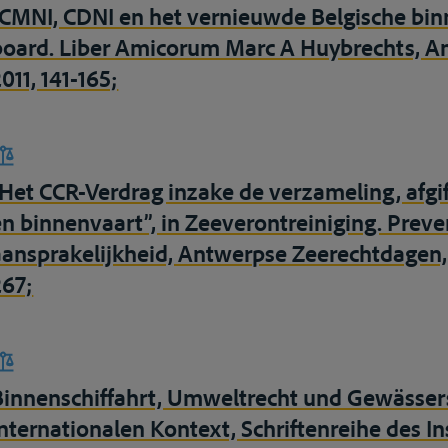
“CMNI, CDNI en het vernieuwde Belgische bin
board. Liber Amicorum Marc A Huybrechts, A
011, 141-165;
“Het CCR-Verdrag inzake de verzameling, afgif
en binnenvaart”, in Zeeverontreiniging. Preven
aansprakelijkheid, Antwerpse Zeerechtdagen,
267;
Binnenschiffahrt, Umweltrecht und Gewässer
internationalen Kontext, Schriftenreihe des In