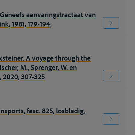
t Geneefs aanvaringstractaat van
nk, 1981, 179-194;
cksteiner. A voyage through the
ischer, M., Sprenger, W. en
g, 2020, 307-325
ansports, fasc. 825, losbladig,