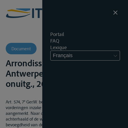
Portail
FAQ
Lexique
Document
Français
Arrondissementsrechtbank
Antwerpen, 23 oktober 2000,
onuitg., 2000.31.E
Art. 574, 7° Ger.W. bepaalt niet welke vorderingen als
vorderingen inzake zee- en binnenvaart dienen te worden
aangemerkt. Naar de “ratio legis” kan niet worden
achterhaald of de wetgever de bedoeling had de bijzondere
bevoegdheid van de rechtbank van koophandel ten aanzien