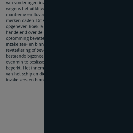
van vorderingen inzake zee- en binnenvaart te beperken
wegens het uitblijven van een opsomming van een in de
maritieme en fluviale sector als daden van koophandel aan te
merken daden. Dit was wel het geval onder art. 633 van het
opgeheven Boek IV van het Wetboek van Koophandel,
handelend over de bevoegdheid van de rechtbank, dat een
opsomming bevatte van dergelijke daden van koophandel
inzake zee- en binnenvaart, zoals onder meer de aankoop van
revitaillering of bevoorrading. Art. 574, 7° Ger.. dat de voorheen
bestaande bijzonder bevoegdheid heeft gehandhaafd, laat
evenmin te beslissen dat die bijzondere bevoegdheid werd
beperkt. Het innemen van brandstof betreft de bevoorrading
van het schip en dient dan ook aangemerkt als een vordering
inzake zee- en binnenvaart.