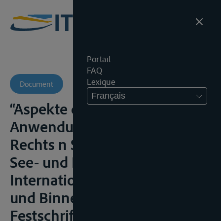
Portail
FAQ
Lexique
Document
Français
“Aspekte der Ermittlung und
Anwendung materiellen
Rechts n Schweizerischen
See- und Rheinfrachtrecht“ in
Internationales Recht auf See-
und Binnengewässern.
Festschrift für Walter Müller,