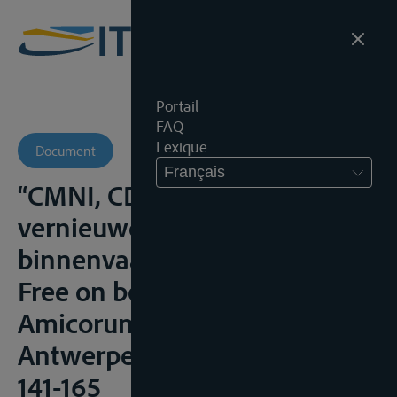
Portail
FAQ
Lexique
Document
Français
“CMNI, CDNI en het
vernieuwd Belgisch
binnenvaartvervoerrecht” in
Free on board. Liber
Amicorum Marc Huybrechts,
Antwerpen, Intersentia, 2011,
141-165