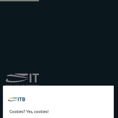
Institut royal pour le
Transport par Batellerie
asbl
Drukpersstraat 19
Cookies? Yes, cookies!
1000 Bruxelles, Belgique