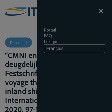
Portail
FAQ
Lexique
Document
Français
“CMNI en CMR: een
deugdelijk koppel ?” in
Festschrift Resi Hacksteiner. A
voyage through the law of
inland shipping, Eleven
International Publishing,
2020, 97-106