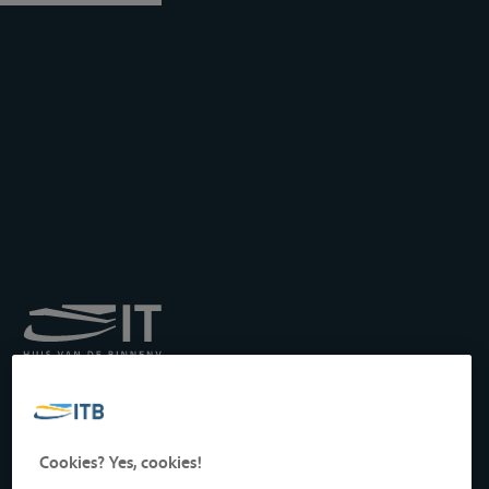
Institut royal pour le
Transport par Batellerie
asbl
Drukpersstraat 19
Cookies? Yes, cookies!
1000 Bruxelles, Belgique