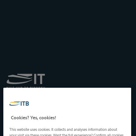
Institut royal pour le
Transport par Batellerie
asbl
Drukpersstraat 19
Cookies? Yes, cookies!
1000 Bruxelles, Belgique
Tél
: +32 2 217 09 67
This website uses cookies. It collects and analyses information about
http://www.itb-info.be
your visit via these cookies. Want the full experience? Confirm all cookies