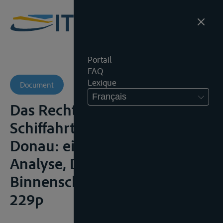
Portail
FAQ
Lexique
Document
Français
Das Recht der Freiheit der
Schiffahrt auf Rhein und
Donau: eine regimerechltiche
Analyse, Duisburg,
Binnenschiffahrtsverlag, 1998,
229p