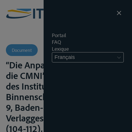
Portail
FAQ
Lexique
Document
Français
“Die Anpassung der IVTB an
die CMNI” in Schriftenreihe
des Instituts fur
Binnenschiffahrtsrecht , Band
9, Baden-Baden, Nomos
Verlaggeselsschaft, 2009,
(104-112), 110