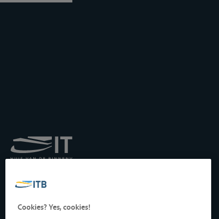
Institut royal pour le
Transport par Batellerie
asbl
Drukpersstraat 19
Cookies? Yes, cookies!
1000 Bruxelles, Belgique