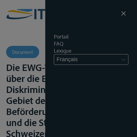
Portail
FAQ
Lexique
Document
Français
Die EWG-Verordnung Nr. 11
über die Beseitigung von
Diskriminierungen auf dem
Gebiet der Frachten und
Beförderungsbedingungen
und die Stellung der
Schweizerischen