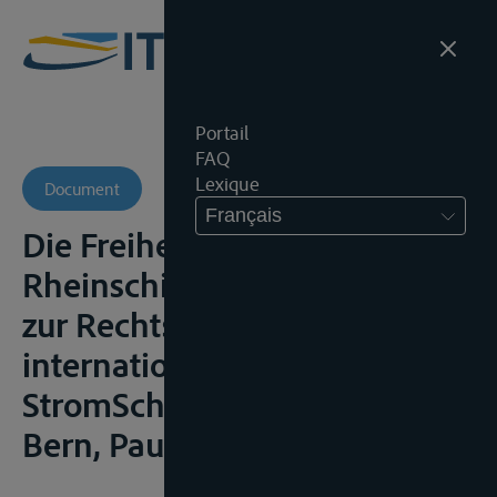
Portail
FAQ
Lexique
Document
Français
Die Freiheit der
Rheinschiffahrt, Ein Beitrag
zur Rechtsgeschichte des
internationalen
StromSchiffahrtsrechtes,
Bern, Paul Haupt, 1926, 66p.;