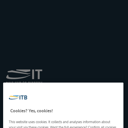
Institut royal pour le
Transport par Batellerie
asbl
Drukpersstraat 19
Cookies? Yes, cookies!
1000 Bruxelles, Belgique
Tél
: +32 2 217 09 67
This website uses cookies. It collects and analyses information about
http://www.itb-info.be
your visit via these cookies. Want the full experience? Confirm all cookies