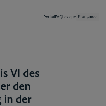
Portail
FAQ
Lexique
Français
is VI des
er den
 in der