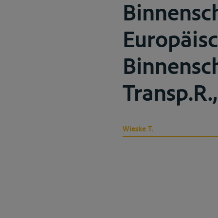
Binnensch
Europäis
Binnensch
Transp.R.
Wieske T.