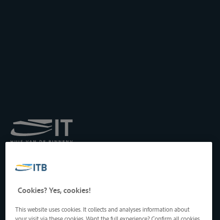
Institut royal pour le
Transport par Batellerie
asbl
Drukpersstraat 19
Cookies? Yes, cookies!
1000 Bruxelles, Belgique
Tél
: +32 2 217 09 67
This website uses cookies. It collects and analyses information about
http://www.itb-info.be
your visit via these cookies. Want the full experience? Confirm all cookies