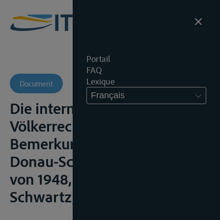
Portail
FAQ
Lexique
Document
Français
Die internationale Donau,
Völkerrechtliche
Bemerkungen zum Belgrader
Donau-Schiffahrtsabkommen
von 1948, Göttingen,
Schwartz, 1951, 82p.;