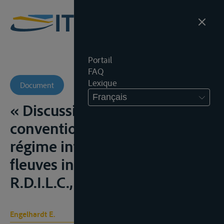
Portail
FAQ
Lexique
Document
Français
« Discussion des actes
conventionnels relatif au
régime international des
fleuves internationaux »,
R.D.I.L.C., 1881
Engelhardt E.