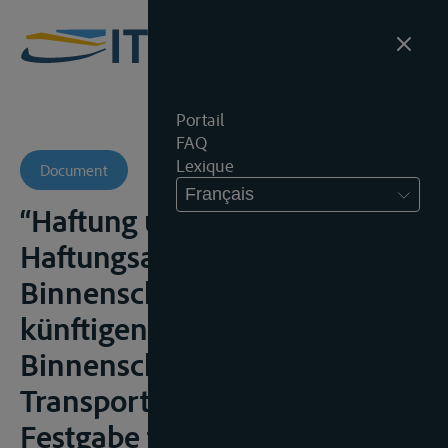
Portail
FAQ
Lexique
Document
Français
“Haftung und
Haftungsausschlüsse des
Binnenschiffsfrachtführers im
künftigen internationalen
Binnenschiffahrtsrecht”, in
Transport- und Vertriebsrecht,
Festgabe für Rolf Herber,