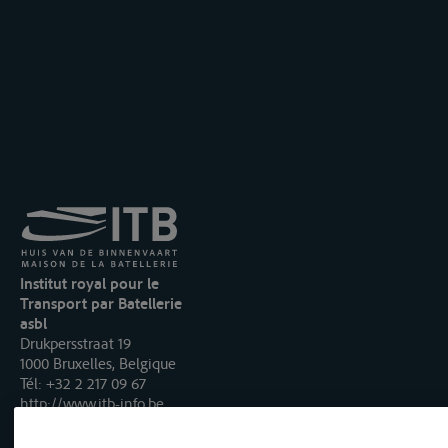
Institut royal pour le
Transport par Batellerie
asbl
Drukpersstraat 19
1000 Bruxelles, Belgique
Tél
: +32 2 217 09 67
http://www.itb-info.be
itb-info@itb-info.be