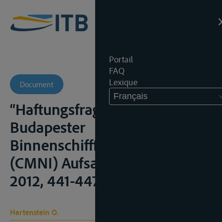
Portail
FAQ
Lexique
Document
Français
“Haftungsfragen im
Budapester
Binnenschifffahrtsübereinkom
(CMNI) Aufsatz”, Transp.R.,
2012, 441-447
Hartenstein O.