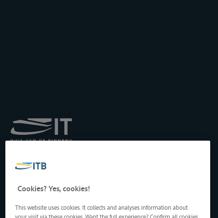
Institut royal pour le
Transport par Batellerie
asbl
Drukpersstraat 19
Cookies? Yes, cookies!
1000 Bruxelles, Belgique
Tél
: +32 2 217 09 67
This website uses cookies. It collects and analyses information about
http://www.itb-info.be
your visit via these cookies. Want the full experience? Confirm all cookies