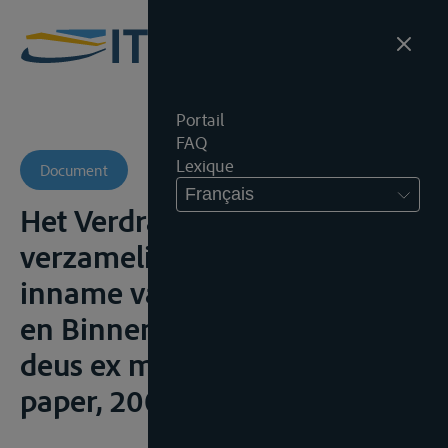
Portail
FAQ
Lexique
Document
Français
Het Verdrag inzake de
verzameling, afgifte en
inname van afval in de Rijn-
en Binnenvaart in 1996: een
deus ex machina, Antwerpen,
paper, 2000;