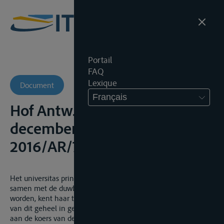
Portail
FAQ
Lexique
Document
Français
Hof Antw., Kamer B4, 10
december 2018, onuitg.,
2016/AR/71 en 2017/AR/1775
Het universitas principe, volgens hetwelk alle duwbakken
samen met de duwboot als één geheel dienen beschouwd te
worden, kent haar toepassingsgebied in de aansprakelijkheid
van dit geheel in geval van problemen of schade gerelateerd
aan de koers van de duwcombinatie en desgevallend hieruit