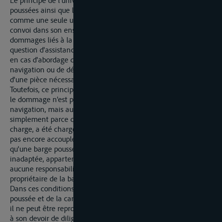
Le principe de l'universitas, selon lequel toutes les barges
poussées ainsi que les pousseurs doivent être considérés
comme une seule unité, s'applique à la responsabilité du
convoi dans son ensemble en cas de problèmes ou de
dommages liés à la navigation du convoi poussé et à toute
question d'assistance et de sauvetage qui en découle (comme
en cas d'abordage du convoi à la suite d'une erreur de
navigation ou de dérive du convoi en raison de la défaillance
d'une pièce nécessaire à la bonne navigation du bateau).
Toutefois, ce principe ne s'applique pas si, comme en l'espèce,
le dommage n'est pas dû à un abordage ou à un problème de
navigation, mais au naufrage d'une seule barge poussée
simplement parce que ce barge, qui n'était pas adaptée à la
charge, a été chargée/poussée à un moment où elle n'était
pas encore accouplée à l'autre barge poussée). Le simple fait
qu'une barge poussée ait été accouplée à une autre barge
inadaptée, appartenant à un autre propriétaire, n'entraîne
aucune responsabilité à l'égard des tiers de la part du
propriétaire de la barge adaptée.
Dans ces conditions, compte tenu du naufrage de la barge
poussée et de la cargaison après avoir commencé le poussage,
il ne peut être reproché au patron du pousseur d'avoir manqué
à son devoir de diligence tel que prévu par les règlements de