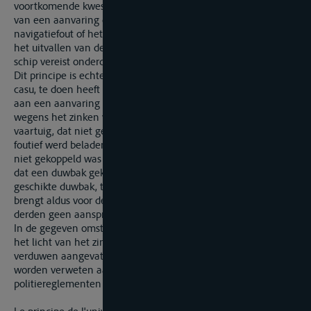
voortkomende kwestie van hulp en berging (zoals het geval
van een aanvaring door de duwcombinatie wegens een
navigatiefout of het op drift geraken van de combinatie door
het uitvallen van de voor een toereikende navigatie van het
schip vereist onderdeel).
Dit principe is echter niet van toepassing indien men, zoals in
casu, te doen heeft met schade die niet is ontstaan te wijten
aan een aanvaring of een navigatieprobleem, maar wel
wegens het zinken van één enkele duwbak, louter omdat dit
vaartuig, dat niet geschikt was voor de lading, bovendien
foutief werd beladen/gestuwd op een ogenblik dat het nog
niet gekoppeld was aan de andere duwbak). Het loutere feit
dat een duwbak gekoppeld werd aan een andere niet
geschikte duwbak, toebehorend aan een andere eigenaar,
brengt aldus voor de eigenaar van de geschikte duwbak t.a.v.
derden geen aansprakelijkheid mede.
In de gegeven omstandigheden kan de duwbootexploitant in
het licht van het zinken van de duwbak en lading na het
verduwen aangevat te hebben, ook geen tekortkoming
worden verweten aan door de scheepvaart- en
politiereglementen voorziene zorgvuldigheidsplicht.