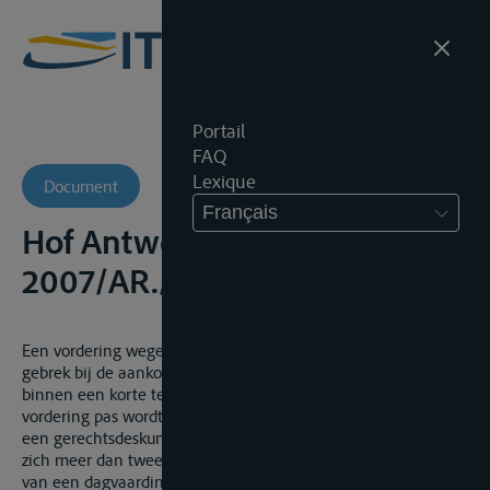
Portail
FAQ
Lexique
Document
Français
Hof Antwerpen, 26 mei 2008,
2007/AR./32
Een vordering wegens een vermeend koopvernietigend
gebrek bij de aankoop van een binnenschip dient ingesteld
binnen een korte termijn. Hieraan is niet voldaan wanneer de
vordering pas wordt ingesteld 9 maanden na beëindiging van
een gerechtsdeskundig onderzoek van het schadegeval, dat
zich meer dan twee jaar voor de datum van het uitbrengen
van een dagvaarding heeft voorgedaan.