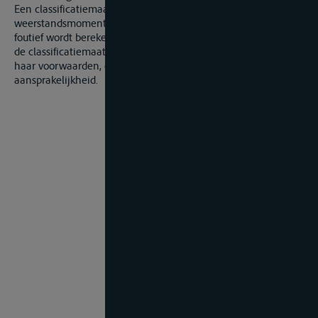
Een classificatiemaatschappij begaat een fout wanneer het
weerstandsmoment van een dennenboom van een schip
foutief wordt berekend. Die fout is echter geen grove fout en
de classificatiemaatschappij kan zich dan ook beroepen op
haar voorwaarden, die voorzien in een ontheffing van
aansprakelijkheid.