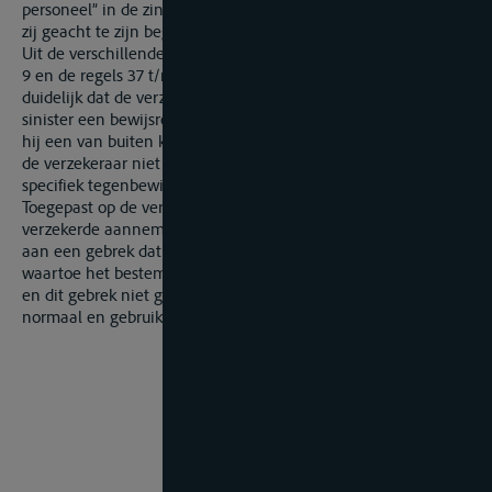
personeel” in de zin van art. 10 van clausule 17.B, maar worden
zij geacht te zijn begaan door de eigenaar-vennootschap.
Uit de verschillende artikelen van de NBCP, inzonderheid art.
9 en de regels 37 t/m 42 op de voorzijde van de polis, blijkt
duidelijk dat de verzekerde bij het zich manifesteren van een
sinister een bewijsrechtelijke voorkeurpositie geniet waarbij
hij een van buiten komend onheil niet dient aan te tonen, en
de verzekeraar niet gehouden is te dekken indien hij een
specifiek tegenbewijs levert.
Toegepast op de verborgen gebreken clausule dient
verzekerde aannemelijk te maken dat het sinister te wijten is
aan een gebrek dat de zaak ongeschikt maakt tot het gebruik
waartoe het bestemd is, hetzij functioneel dan wel intrinsiek,
en dit gebrek niet gemakkelijk opspoorbaar is, d.w.z. bij een
normaal en gebruikelijk nazicht of test.