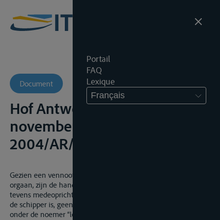
Portail
FAQ
Lexique
Document
Français
Hof Antwerpen, 4de Kamer, 21
november 2005,
2004/AR/2235
Gezien een vennootschap handelt door middel van haar
orgaan, zijn de handelingen of verzuimen van de zaakvoerder,
tevens medeoprichter, van de vennootschap die tegelijk ook
de schipper is, geen handelingen of verzuimen die vallen
onder de noemer “leidinggevend en toezichthoudend