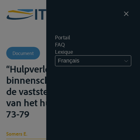
Portail
FAQ
Lexique
Document
Français
“Hulpverlening aan een
binnenschip en inzonderheid
de vaststelling van het bedrag
van het hulploon”, I.H.T., 2017,
73-79
Somers E.