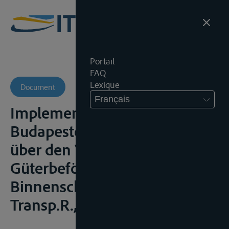
Portail
FAQ
Lexique
Document
Français
Implementation des
Budapester Übereinkommens
über den Vertrag für die
Güterbeförderung in der
Binnenschiffahrt (CMNI),
Transp.R., 2009, 145-149