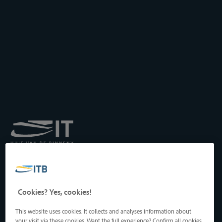
Institut royal pour le
Transport par Batellerie
asbl
Drukpersstraat 19
Cookies? Yes, cookies!
1000 Bruxelles, Belgique
Tél
: +32 2 217 09 67
This website uses cookies. It collects and analyses information about
http://www.itb-info.be
your visit via these cookies. Want the full experience? Confirm all cookies