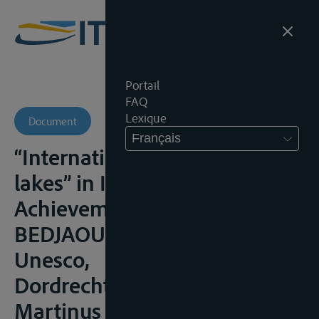
Portail
FAQ
Lexique
Document
Français
“International rivers and
lakes” in International Law:
Achievements and prospects,
BEDJAOUI, M. (ed.), Paris,
Unesco,
Dordrecht/Boston/London,
Martinus Nijhoff Publishers,