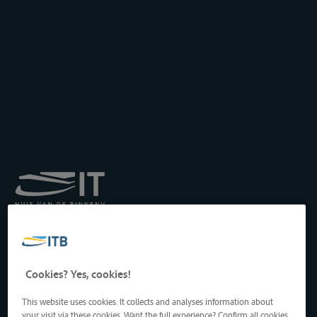
Institut royal pour le
Transport par Batellerie
asbl
Drukpersstraat 19
Cookies? Yes, cookies!
1000 Bruxelles, Belgique
Tél
: +32 2 217 09 67
This website uses cookies. It collects and analyses information about
http://www.itb-info.be
your visit via these cookies. Want the full experience? Confirm all cookies