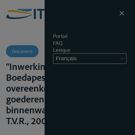
Portail
FAQ
Lexique
Document
Français
“Inwerkingtreding Verdrag van
Boedapest inzake de
overeenkomst van
goederenvervoer over de
binnenwateren (CMNI)”,
T.V.R., 2006, 119-125