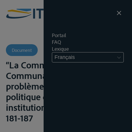
Portail
FAQ
Lexique
Document
Français
“La Commission des
Communautés et les
problèmes rhénanes”, Revue
politique des idées et des
institutions, 1969n brs? 11-13,
181-187