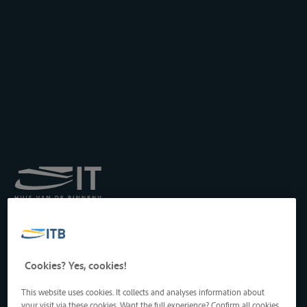
Institut royal pour le
Transport par Batellerie
asbl
Drukpersstraat 19
Cookies? Yes, cookies!
1000 Bruxelles, Belgique
Tél
: +32 2 217 09 67
This website uses cookies. It collects and analyses information about
http://www.itb-info.be
your visit via these cookies. Want the full experience? Confirm all cookies