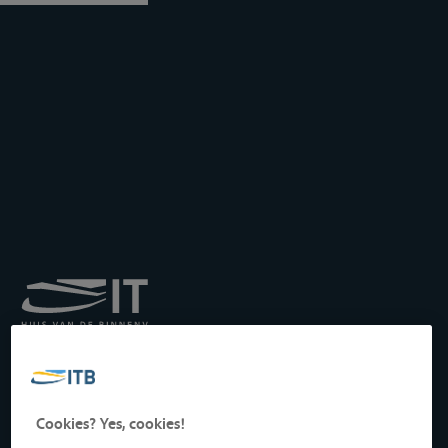
Institut royal pour le
Transport par Batellerie
asbl
Drukpersstraat 19
Cookies? Yes, cookies!
1000 Bruxelles, Belgique