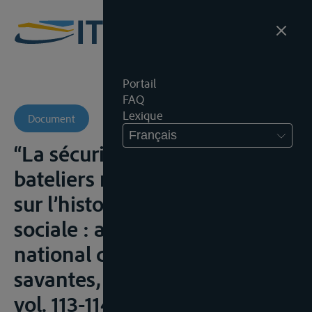
Portail
FAQ
Lexique
Document
Français
“La sécurité sociale des
bateliers rhénans” in Colloque
sur l’histoire de la sécurité
sociale : actes du 113e Congrès
national des sociétés
savantes, Straatsburg, 1988,
vol. 113-114