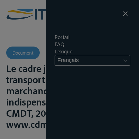
Portail
FAQ
Lexique
Document
Français
Le cadre juridique du
transport fluvial de
marchandises en Europe: une
indispensable uniformisation,
CMDT, 2020,
www.cdmt.droit.u-3, 71-90