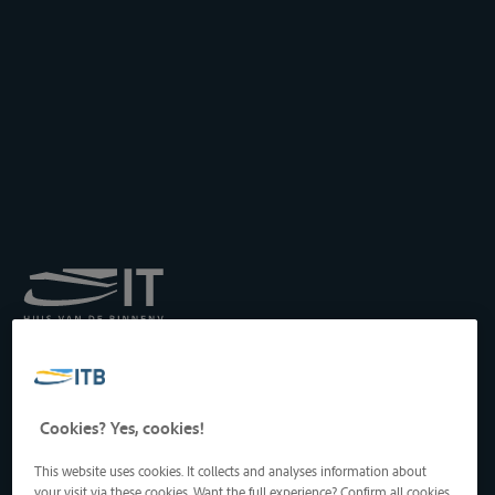
Institut royal pour le
Transport par Batellerie
asbl
Drukpersstraat 19
Cookies? Yes, cookies!
1000 Bruxelles, Belgique
Tél
: +32 2 217 09 67
This website uses cookies. It collects and analyses information about
http://www.itb-info.be
your visit via these cookies. Want the full experience? Confirm all cookies