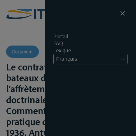
Portail
FAQ
Lexique
Document
Français
Le contrat de transport par
bateaux d’intérieur et
l’affrètement en séjour. Étude
doctrinale et de jurisprudence.
Commentaire théorique et
pratique de la loi du 5 mai
1936, Antwerpen, Lloyd