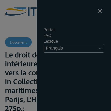
Portail
FAQ
Lexique
Document
Français
Le droit de navigation
intérieure en Afrique centrale :
vers la communautarisation,
in Collection « Affaires
maritimes et Transports »,
Parijs, L’Harmatton, 2012,
275p.;