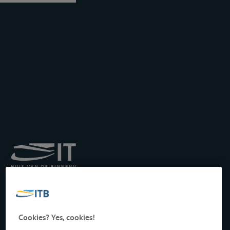
Institut royal pour le
Transport par Batellerie
asbl
Drukpersstraat 19
Cookies? Yes, cookies!
1000 Bruxelles, Belgique