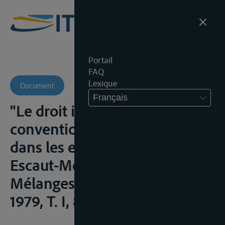
Portail
FAQ
Lexique
Document
Français
"Le droit international fluvial
conventionnel particulier
dans les eaux intermédiaires
Escaut-Meuse-Rhin", in
Mélanges Fernand Dehousse
1979, T. I, 83-89;