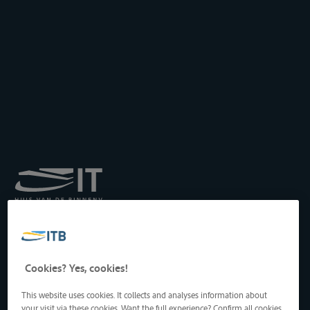
Institut royal pour le
Transport par Batellerie
asbl
Drukpersstraat 19
Cookies? Yes, cookies!
1000 Bruxelles, Belgique
Tél
: +32 2 217 09 67
This website uses cookies. It collects and analyses information about
http://www.itb-info.be
your visit via these cookies. Want the full experience? Confirm all cookies