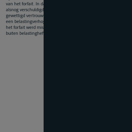
van het forfait. In dat geval is de belasting op het verschil
alsnog verschuldigd zonder dat sprake kan zijn van een
gewettigd vertrouwen en heeft de belastingdienst recht op
een belastingverhoging van 10%, daar dient aangenomen dat
het forfait werd misbruikt om een belangrijk deel van de winst
buiten belastingheffing te houden.