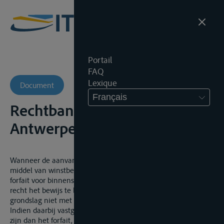
Portail
FAQ
Lexique
Document
Français
Rechtbank Eerste Aanleg
Antwerpen, 17.06.2015, onuitg.
Wanneer de aanvankelijke aanslag werd gevestigd door
middel van winstberekening aan de hand van het fiscaal
forfait voor binnenschippers, heeft de belastingdienst het
recht het bewijs te leveren dat de gekozen forfaitaire
grondslag niet met de werkelijke inkomsten overeenstemt.
Indien daarbij vastgesteld wordt dat de reële inkomsten hoger
zijn dan het forfait, is sprake van een onterechte aanwending