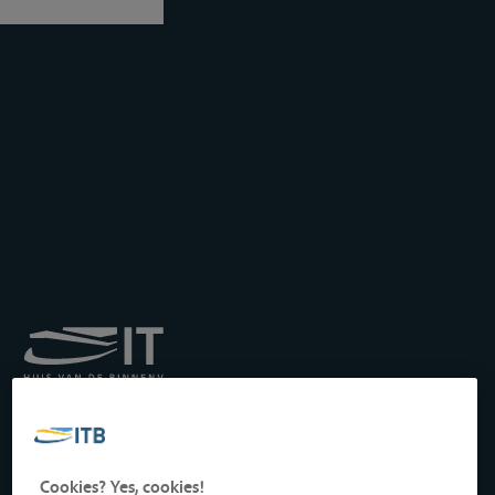
Institut royal pour le
Transport par Batellerie
asbl
Drukpersstraat 19
Cookies? Yes, cookies!