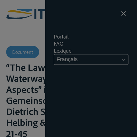
Portail
FAQ
Lexique
Document
Français
“The Law of international
Waterways in Its Institutional
Aspects” in Im Dienste der
Gemeinschaft, Festschrift für
Dietrich Schindler, Bazel,
Helbing & Lichtenhahn, 1989,
21-45