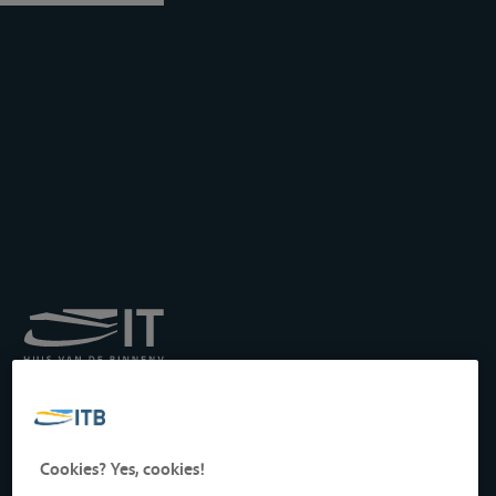
Institut royal pour le
Transport par Batellerie
asbl
Drukpersstraat 19
Cookies? Yes, cookies!
1000 Bruxelles, Belgique