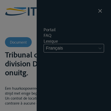
Portail
FAQ
Lexique
Document
Français
Tribunal d’Entreprise Liège,
division Dinant, 14.02.2022,
onuitg.
Een huurkoopovereenkomst voor een binnenschip is niet in
strijd met enige bepaling van Belgische openbare orde.
Un contrat de location-vente pour un bateaux d’intérieur n’est
contraire à aucune disposition de droit public belge.