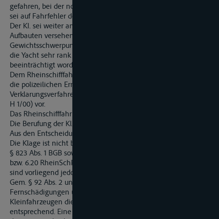
gefahren, bei der normalerweise nichts geschehe. Der Unfall
sei auf Fahrfehler der Führung von MY „A." zurückzuführen.
Der KI. sei weiter anzulasten, dass das Boot mit zusätzlichen
Aufbauten versehen worden sei, die zu einer Verlagerung des
Gewichtsschwerpunkts nach oben geführt hätten, wodurch
die Yacht sehr rank geworden und ihre Stabilität
beeinträchtigt worden sei.
Dem Rheinschifffahrtsgericht lagen - ebenso wie dem Senat -
die polizeilichen Ermittlungsakten sowie die Akten des
Verklarungsverfahrens des Schifffahrtsgerichts Mannheim (30
H 1/00) vor.
Das Rheinschifffahrtsgericht hat die Klage abgewiesen.
Die Berufung der Kl. hatte keinen Erfolg.
Aus den Entscheidungsgründen:
Die Klage ist nicht begründet. Als Anspruchsgrundlage kamen
§ 823 Abs. 1 BGB sowie § 823 Abs. 2 BGB i. V. m. §§ 1.04, 6.09
bzw. 6.20 RheinSchPV in Betracht; deren Voraussetzungen
sind vorliegend jedoch nicht erfüllt.
Gem. § 92 Abs. 2 und 3 BinnSchG gelten auch bei
Fernschädigungen und auch bei der Beteiligung von
Kleinfahrzeugen die Vorschriften der §§ 92 a ff. BinnSchG
entsprechend. Eine Femschädigung besteht insbesondere