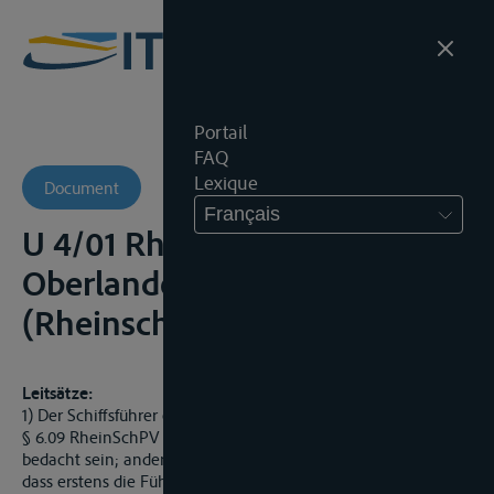
Portail
FAQ
Lexique
Document
Français
U 4/01 RhSch -
Oberlandesgericht
(Rheinschiffahrtsobergericht)
Leitsätze:
1) Der Schiffsführer eines überholenden Fahrzeugs muss gern.
§ 6.09 RheinSchPV umsichtig handeln und auf Sicherheit
bedacht sein; andererseits kann er jedoch darauf vertrauen,
dass erstens die Führung des anderen, in Fahrt befindlichen