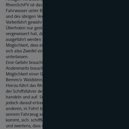
RheinSchPV ist das Überholen nur gestattet, wenn das
Fahrwasser unter Berücksichtigung aller örtlichen Umstände
und des übrigen Verkehrs hinreichend Raum für die
Vorbeifahrt gewährt. Gern. § 6.09 Nr. 1 RheinSchPV ist das
Überholen nur gestattet, nachdem sich der Überholende
vergewissert hat, dass dieses Manöver ohne Gefahr
ausgeführt werden kann. Besteht auch nur eine gewisse
Möglichkeit, dass eine Gefahrenlage entstehen kann, stellen
sich also Zweifel ein, so ist das Überholmanöver zu
unterlassen.
Eine Gefahr braucht sich noch nicht konkretisiert zu haben.
Andererseits braucht ein Schiffsführer nicht jede fern liegende
Möglichkeit einer Gefahrenlage in Rechnung zu stellen (vgl.
Bemm/v. Waldstein, RheinSchPV §16.09 Rdn. 7 m. w. N.).
Hierzu führt das Rheinschifffahrtsgericht zutreffend aus, dass
der Schiffsführer des überholenden Fahrzeugs umsichtig
handeln und auf- Sicherheit bedacht sein muss, andererseits
jedoch darauf ertrauen kann, dass erstens die Führung des
anderen, in Fahrt befindlichen Fahrzeugs, das mit dem von
seinem Fahrzeug ausgelösten Wellenschlag in Kontakt
kommt, sich. schifffahrtsüblich und situationsgerecht verhält,
und zweitens, dass das andere Schiff in der vorhandenen