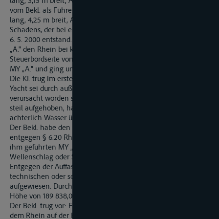
lang, 3,15 m breit, Antriebsleistung 2 x 191 kW). Sie verlangte
vom Bekl. als Führer und Eigentümer der MY „C." (12,95 m
lang, 4,25 m breit, Antriebsleistung 2 x 279,48 kW) Ersatz des
Schadens, der bei einem Überholvorgang auf dem Rhein am
6. 5. 2000 entstand. An diesem Tag gegen 16.00 Uhr fuhr MY
„A." den Rhein bei km 410,5 zu Berg und wurde an
Steuerbordseite von MY „C." überholt. Nachfolgend krängte
MY „A." und ging unter.
Die KI. trug im ersten Rechtszug im Wesentlichen vor: Ihre
Yacht sei durch außerordentlich starke Wellen, die von MY „C."
verursacht worden seien, erfasst worden. MY „A." habe sich
steil aufgehoben, habe nach beiden Seiten gekrängt, habe
achterlich Wasser übernommen und sei danach gesunken.
Der Bekl. habe den Unfall schuldhaft verursacht, indem er
entgegen § 6.20 RheinSchPV die Geschwindigkeit der von
ihm geführten MY „C." nicht so eingerichtet habe, dass
Wellenschlag oder Sogwirkung vermieden worden sei.
Entgegen der Auffassung des Bekl. habe MY „A." keine
technischen oder schwimmstabilitätsmäßigen Mängel
aufgewiesen. Durch den Unfall sei ihr ein Gesamtschaden in
Höhe von 189 838,06 DM entstanden.
Der Bekl. trug vor: Er sei mit der bei Überholmanövern auf
dem Rhein auf der Bergfahrt üblichen Geschwindigkeit