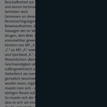
Beschaffenheit zur-Teilnahme am Schiffsverkehr tauglich ist
und seinen technischen Gegebenheiten entsprechend
betrieben wird.
Gemessen an diesen Maßstäben kann unter
Berücksichtigungen des gesamten Ergebnisses der
Beweisaufnahme, d. h. insbesondere in Würdigung der
Aussagen der im Verklarungsverfahren vernommenen
Zeugen, dem Bekl. nicht angelastet werden, es sei für ihn
voraussehbar gewesen, dass es durch seine Fahrweise zum
Kentern von MY „A." kommen würde. Die Vorbeifahrt von MY
„C." an MY „A." sowie an zwei weiteren Bergfahrern, MY „Q."
und Sportboot „K.", wird von allen beteiligten Zeugen im
Wesentlichen übereinstimmend dahin geschildert, dass die
Geschwindigkeit oder der Abstand von MY „C." nicht als
außergewöhnlich aufgefallen wäre. Die Zeugen haben die
Vorbeifahrt als normal, teilweise sogar als eigentlich ganz
gemütlich beschrieben. Dass besonders hohe Wellen erzeugt
worden seien, ergab die Beweisaufnahme nicht. Freilich
musste man sich - wie bei jedem Überholvorgang - im
dortigen Revier auf Wellenschlag des Überholers einstellen.
So musste sich die Schiffsführung von MY „A." im Bewusstsein,
dass es sich um eine ranke und -wenn auch, was zugunsten