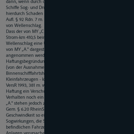
dann, wenn durch die Maschinenkraft eines Schiffs andere
Schiffe Sog- und Druckkräften ausgesetzt werden und
hierdurch Schaden erleiden (vgl. Vortisch/Bemm, BinnSchG 4.
Aufl. § 92 Rdn. 7 m. w. N.). Dies gilt auch für Schäden infolge
von Wellenschlag.
Dass der von MY „C." bei der Bergfahrt am 6. 5. 2001 bei
Strom-km 410,5 beim Überholen von MY „A." erzeugte
Wellenschlag eine Ursache für das anschließende Kentern
von MY „A." dargestellt hat, kann zugunsten der KI.
angenommen werden. Dies allein genügt jedoch für eine
Haftungsbegründung des Bekl. nicht. Nach wie vor besteht
(von der Ausnahme des § 22 WHG abgesehen) im
Binnenschifffahrtshaftungsrecht - auch für Eigner von
Kleinfahrzeugen - keine Gefährdungshaftung (vgl. dazu Senat
VersR 1993, 381 m. w. N.). Vielmehr setzt eine zivilrechtliche
Haftung ein Verschulden voraus. Weder ein pflichtwidriges
Verhalten noch ein Verschulden des Bekl. am Kentern von MY
„A." stehen jedoch zur Überzeugung des Gerichts fest.
Gem. § 6.20 RheinSchPV müssen Fahrzeuge ihre
Geschwindkeit so einrichten, dass Wellenschlag und
Sogwirkungen, die Schäden am stillliegenden oder in Fahrt
befindlichen Fahrzeugen oder Schwimmkörpern oder an
Anlagen verursachen können, vermieden werden. Gem. § 6.03