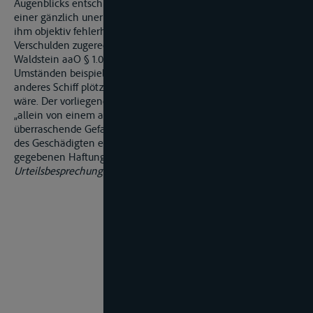
Augenblicks entschuldigt, wenn ein Schiffsführer plötzlich zu
einer gänzlich unerwarteten Reaktion gezwungen ist, sodass
ihm objektiv fehlerhaftes Verhalten billigerweise nicht als
Verschulden zugerechnet werden kann (vgl. Bemm/v.
Waldstein aaO § 1.04 Rdn. 29 m. w. N.). Dies könnte unter
Umständen beispielsweise dann anzunehmen sein, wenn ein
anderes Schiff plötzlich auf Kollisionskurs zu MY „A." gegangen
wäre. Der vorliegende Überholvorgang stellt hingegen keine
„allein von einem anderen Schiff herbeigeführte völlig
überraschende Gefahrenlage" dar, die das Eigenverschulden
des Geschädigten entfallen ließe und zu einer sonst nicht
gegebenen Haftung des anderen führen würde.
Urteilsbesprechung aus VersR 2003, S. 397