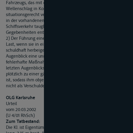
Fahrzeugs, das mit dem von seinem Fahrzeug ausgelösten
Wellenschlag in Kontakt kommt, sich schifffahrtsüblich und
situationsgerecht verhält, und zweitens, dass das andere Schiff
in der vorhandenen Beschaffenheit zur Teilnahme am
Schiffsverkehr tauglich ist und seinen technischen
Gegebenheiten entsprechend betrieben wird.
2) Der Führung eines Schiffs fällt kein Mitverschulden zur
Last, wenn sie in einer allein von einem anderen Schiff
schuldhaft herbeigeführten Gefahrenlage im letzten
Augenblick eine unrichtige Entscheidung trifft. Eine
fehlerhafte Maßnahme ist jedoch nur dann als solche des
letzten Augenblicks entschuldigt, wenn ein Schiffsführer
plötzlich zu einer gänzlich unerwarteten Reaktion gezwungen
ist, sodass ihm objektiv fehlerhaftes Verhalten billigerweise
nicht als Verschulden zugerechnet werden kann.
OLG Karlsruhe
Urteil
vom 20.03.2002
(U 4/01 RhSch)
Zum Tatbestand:
Die KI. ist Eigentümerin der Motoryacht (MY) „A." (11,85 m