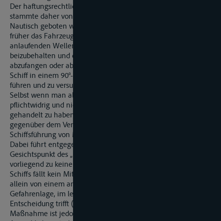
Der haftungsrechtlich entscheidende Beitrag für den Unfall
stammte daher von der Schiffsführung der Yacht der KI.
Nautisch geboten wäre es gewesen, entweder bereits viel
früher das Fahrzeug in einen Winkel zu den zu erwartenden
anlaufenden Wellen zu stellen oder aber den Kurs
beizubehalten und die Wellen unter Maschineneinsatz
abzufangen oder aber durch Ruderlage leicht Backbord das
Schiff in einem 90°-Winkel zu den anlaufenden Wellen zu
führen und zu versuchen, diese mit dem Heck aufzunehmen.
Selbst wenn man also dem Bekl. zum Vorwurf machen würde,
pflichtwidrig und nicht mit der erforderlichen Sorgfalt
gehandelt zu haben, so würde der ihm anzlastende Beitrag
gegenüber dem Verursachens- und Verschuldensbeitrag der
Schiffsführung von MY „A." nicht ins Gewicht fallen.
Dabei führt entgegen der Auffassung der KI. der rechtliche
Gesichtspunkt des „Manövers des letzten Augenblicks"
vorliegend zu keinem anderen Ergebnis: Der Führung eines
Schiffs fällt kein Mitverschulden zur Last, wenn sie in einer
allein von einem anderen Schiff schuldhaft herbeigeführten
Gefahrenlage, im letzten Augenblick eine unrichtige
Entscheidung trifft (BGH VersR 1971, 339). Eine fehlerhafte
Maßnahme ist jedoch nur dann als solche des letzten