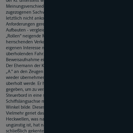
der Kl. unterstellt wird, sodass es auf die
Meinungsverschiedenheiten der von beiden Parteien privat
zugezogenen Sachverständigen L. und U. für die Entscheidung
letztlich nicht ankommt, formalen technischen
Anforderungen gerecht werdende, so doch im Hinblick auf die
Aufbauten - vergleichsweise eher weniger stabile, zum
„Rollen" neigende Motoryacht handelte, angesichts der
herrschenden Verkehrslage vor und zum Unfallzeitpunkt im
eigenen Interesse nautisch darauf einrichten, Wellen eines
überholenden Fahrzeugs richtig zu nehmen. Dies ist, wie die
Beweisaufnahme eindeutig ergeben hat, nicht geschehen.
Der Ehemann der KI. hat berichtet, dass er das Ruder von MY
„A." an den Zeugen B. abgegeben hatte, es aber schnell
wieder übernehmen wollte, als er erfuhr, dass die Yacht
überholt werde. Er hat sodann sofort Steuerbordruder
gegeben, um zu versuchen, mit einer Drehung von 90° über
Steuerbord in eine solche Lage zu geraten, dass seine
Schiffslängsachse mit dem Wellenkamm etwa einen rechten
Winkel bilde. Dieses Ziel hat er jedoch nicht erreicht.
Vielmehr geriet das Fahrzeug nur etwa parallel zu den
Heckwellen, was nautisch bekanntermaßen besonders
ungünstig ist, hat nach beiden Seiten gekrängt und ist
schließlich gekentert.