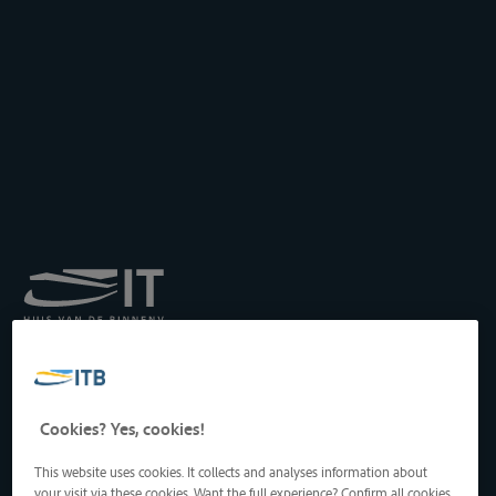
Institut royal pour le
Transport par Batellerie
asbl
Drukpersstraat 19
Cookies? Yes, cookies!
1000 Bruxelles, Belgique
Tél
: +32 2 217 09 67
This website uses cookies. It collects and analyses information about
http://www.itb-info.be
your visit via these cookies. Want the full experience? Confirm all cookies