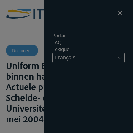
Portail
FAQ
Lexique
Document
Français
Uniform Binnenvaartrecht
binnen handbereik, Studiedag
Actuele problemen van
Schelde- en Rijnrecht,
Universiteit Antwerpen, 12
mei 2004, 14p.